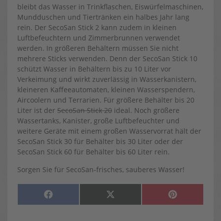
bleibt das Wasser in Trinkflaschen, Eiswürfelmaschinen,
Mundduschen und Tiertränken ein halbes Jahr lang
rein. Der SecoSan Stick 2 kann zudem in kleinen
Luftbefeuchtern und Zimmerbrunnen verwendet
werden. In größeren Behältern müssen Sie nicht
mehrere Sticks verwenden. Denn der SecoSan Stick 10
schützt Wasser in Behältern bis zu 10 Liter vor
Verkeimung und wirkt zuverlässig in Wasserkanistern,
kleineren Kaffeeautomaten, kleinen Wasserspendern,
Aircoolern und Terrarien. Für größere Behälter bis 20
Liter ist der
SecoSan Stick 20
ideal. Noch größere
Wassertanks, Kanister, große Luftbefeuchter und
weitere Geräte mit einem großen Wasservorrat hält der
SecoSan Stick 30 für Behälter bis 30 Liter oder der
SecoSan Stick 60 für Behälter bis 60 Liter rein.
Sorgen Sie für SecoSan-frisches, sauberes Wasser!
SHARE
SHARE
SHARE
F
X
P
ON
ON
ON
A
(
I
C
T
N
E
W
T
B
I
E