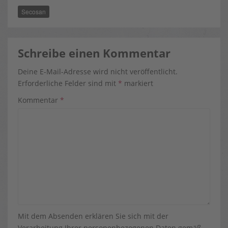
O
T
R
Secosan
O
T
E
K
E
S
R
T
)
Schreibe einen Kommentar
Deine E-Mail-Adresse wird nicht veröffentlicht.
Erforderliche Felder sind mit
*
markiert
Kommentar
*
Mit dem Absenden erklären Sie sich mit der
Verarbeitung Ihrer personenbezogenen Daten gemäß