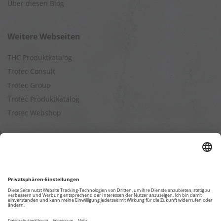
Über diesen Blog
Weitere Webseiten
THC Produktkatalog
Trotec Consult
Trotec Group
Trotec Produktkatalog
Trotec Webshop
Berechnungen
Befeuchtungsleistung berechnen
Entfeuchtungsleistung berechnen
Kapazitätsberechnung für Luftreiniger
Klimatisierungsleistung berechnen