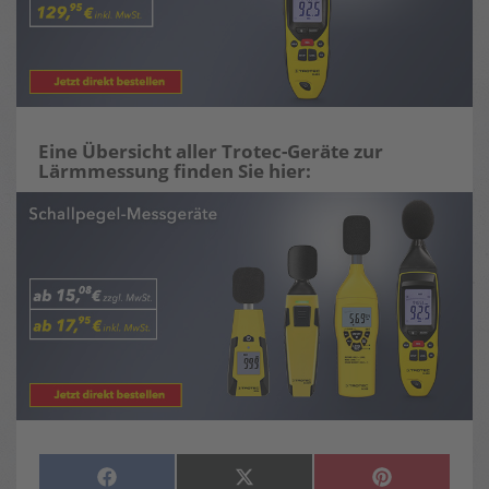
Eine Übersicht aller Trotec-Geräte zur
Lärmmessung finden Sie hier:
SHARE
SHARE
SHARE
F
X
P