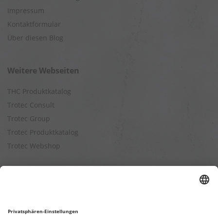
Impressum
Kontaktformular
Über diesen Blog
Weitere Webseiten
THC Produktkatalog
Trotec Consult
Trotec Group
Trotec Produktkatalog
Trotec Webshop
Berechnungen
Befeuchtungsleistung berechnen
Entfeuchtungsleistung berechnen