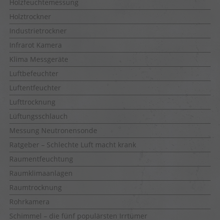
Holzfeuchtemessung
Holztrockner
Industrietrockner
Infrarot Kamera
Klima Messgeräte
Luftbefeuchter
Luftentfeuchter
Lufttrocknung
Lüftungsschlauch
Messung Neutronensonde
Ratgeber – Schlechte Luft macht krank
Raumentfeuchtung
Raumklimaanlagen
Raumtrocknung
Rohrkamera
Schimmel – die fünf populärsten Irrtümer