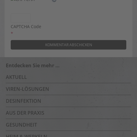
CAPTCHA Code
*
Entdecken Sie mehr …
AKTUELL
VIREN-LÖSUNGEN
DESINFEKTION
AUS DER PRAXIS
GESUNDHEIT
HEIM & WERKELN