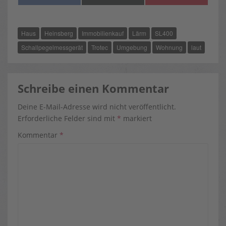
ON
ON
ON
A
(
I
C
T
N
E
W
T
B
I
E
O
T
R
Haus
Heinsberg
Immobilienkauf
Lärm
SL400
O
T
E
K
E
S
R
T
Schallpegelmessgerät
Trotec
Umgebung
Wohnung
laut
)
Schreibe einen Kommentar
Deine E-Mail-Adresse wird nicht veröffentlicht.
Erforderliche Felder sind mit
*
markiert
Kommentar
*