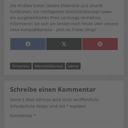
Die
IC125LV
bietet clevere Elektronik und smarte
Funktionen, ein intelligentes Mobilitätskonzept sowie
ein ausgezeichnetes Preis-Leistungs-Verhältnis.
Informieren Sie sich am besten noch heute über unsere
neue Kompaktkamera – jetzt im Trotec-Shop!
SHARE
SHARE
SHARE
F
X
P
ON
ON
ON
A
(
I
C
T
N
E
W
T
B
I
E
O
T
R
Temperatur
Wärmebildkamera
wärme
O
T
E
K
E
S
R
T
)
Schreibe einen Kommentar
Deine E-Mail-Adresse wird nicht veröffentlicht.
Erforderliche Felder sind mit
*
markiert
Kommentar
*