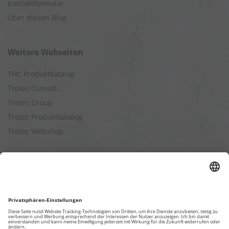
Kontaktformular
Über diesen Blog
Weitere Webseiten
THC Produktkatalog
Trotec Consult
Trotec Group
Trotec Produktkatalog
Trotec Webshop
Berechnungen
Befeuchtungsleistung berechnen
Entfeuchtungsleistung berechnen
Kapazitätsberechnung für Luftreiniger