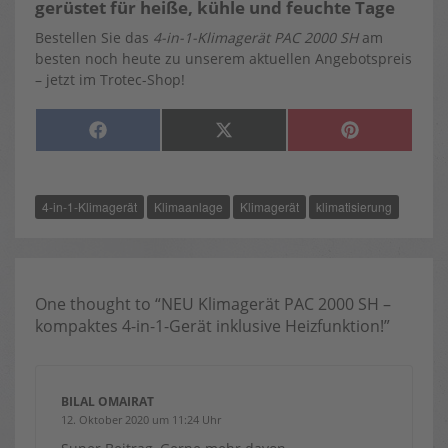
gerüstet für heiße, kühle und feuchte Tage
Bestellen Sie das
4-in-1-Klimagerät PAC 2000 SH
am
besten noch heute zu unserem aktuellen Angebotspreis
– jetzt im Trotec-Shop!
SHARE
SHARE
SHARE
F
X
P
ON
ON
ON
A
(
I
C
T
N
E
W
T
B
I
E
O
T
R
4-in-1-Klimagerät
Klimaanlage
Klimagerät
klimatisierung
O
T
E
K
E
S
R
T
)
One thought to “NEU Klimagerät PAC 2000 SH –
kompaktes 4-in-1-Gerät inklusive Heizfunktion!”
BILAL OMAIRAT
12. Oktober 2020 um 11:24 Uhr