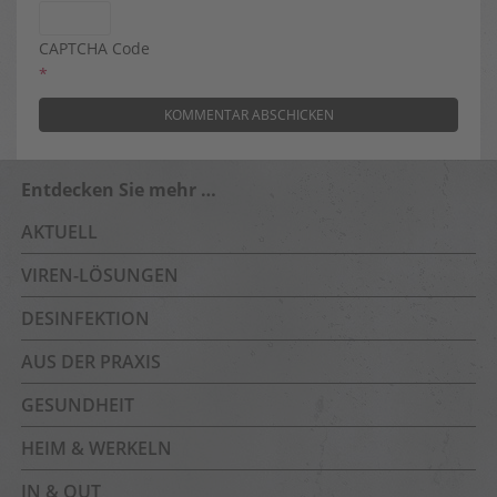
CAPTCHA Code
*
Entdecken Sie mehr …
AKTUELL
VIREN-LÖSUNGEN
DESINFEKTION
AUS DER PRAXIS
GESUNDHEIT
HEIM & WERKELN
IN & OUT