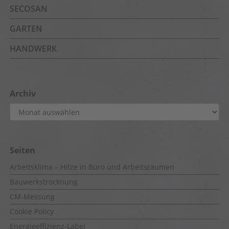
SECOSAN
GARTEN
HANDWERK
Archiv
Archiv
Seiten
Arbeitsklima – Hitze in Büro und Arbeitsräumen
Bauwerkstrocknung
CM-Messung
Cookie Policy
Energieeffizienz-Label