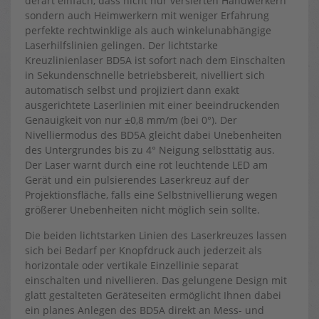
derart einfach, dass nicht nur versierten Handwerkern
sondern auch Heimwerkern mit weniger Erfahrung
perfekte rechtwinklige als auch winkelunabhängige
Laserhilfslinien gelingen. Der lichtstarke
Kreuzlinienlaser BD5A ist sofort nach dem Einschalten
in Sekundenschnelle betriebsbereit, nivelliert sich
automatisch selbst und projiziert dann exakt
ausgerichtete Laserlinien mit einer beeindruckenden
Genauigkeit von nur ±0,8 mm/m (bei 0°). Der
Nivelliermodus des BD5A gleicht dabei Unebenheiten
des Untergrundes bis zu 4° Neigung selbsttätig aus.
Der Laser warnt durch eine rot leuchtende LED am
Gerät und ein pulsierendes Laserkreuz auf der
Projektionsfläche, falls eine Selbstnivellierung wegen
größerer Unebenheiten nicht möglich sein sollte.
Die beiden lichtstarken Linien des Laserkreuzes lassen
sich bei Bedarf per Knopfdruck auch jederzeit als
horizontale oder vertikale Einzellinie separat
einschalten und nivellieren. Das gelungene Design mit
glatt gestalteten Geräteseiten ermöglicht Ihnen dabei
ein planes Anlegen des BD5A direkt an Mess- und