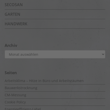
SECOSAN
GARTEN
HANDWERK
Archiv
Archiv
Seiten
Arbeitsklima – Hitze in Büro und Arbeitsräumen
Bauwerkstrocknung
CM-Messung
Cookie Policy
Energieeffizienz-Label