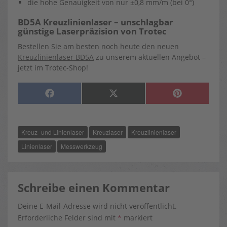
die hohe Genauigkeit von nur ±0,8 mm/m (bei 0°)
BD5A Kreuzlinienlaser – unschlagbar
günstige Laserpräzision von Trotec
Bestellen Sie am besten noch heute den neuen
Kreuzlinienlaser BD5A
zu unserem aktuellen Angebot –
jetzt im Trotec-Shop!
SHARE
SHARE
SHARE
F
X
P
ON
ON
ON
A
(
I
C
T
N
E
W
T
B
I
E
O
T
R
Kreuz- und Linienlaser
Kreuzlaser
Kreuzlinienlaser
O
T
E
K
E
S
R
T
Linienlaser
Messwerkzeug
)
Schreibe einen Kommentar
Deine E-Mail-Adresse wird nicht veröffentlicht.
Erforderliche Felder sind mit
*
markiert