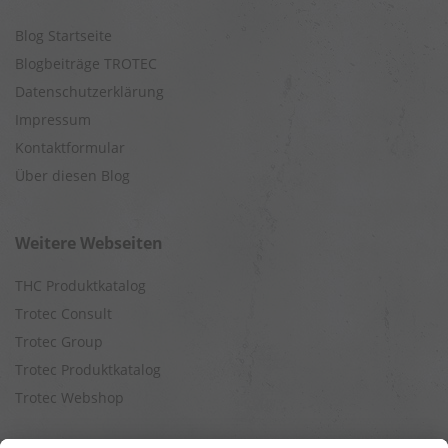
Blog Startseite
Blogbeiträge TROTEC
Datenschutzerklärung
Impressum
Kontaktformular
Über diesen Blog
Weitere Webseiten
THC Produktkatalog
Trotec Consult
Trotec Group
Trotec Produktkatalog
Trotec Webshop