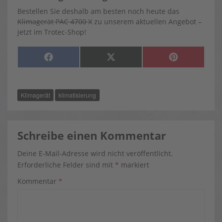
Bestellen Sie deshalb am besten noch heute das
Klimagerät PAC 4700 X
zu unserem aktuellen Angebot –
jetzt im Trotec-Shop!
SHARE
SHARE
SHARE
F
X
P
ON
ON
ON
A
(
I
C
T
N
E
W
T
B
I
E
O
T
R
Klimagerät
klimatisierung
O
T
E
K
E
S
R
T
)
Schreibe einen Kommentar
Deine E-Mail-Adresse wird nicht veröffentlicht.
Erforderliche Felder sind mit
*
markiert
Kommentar
*