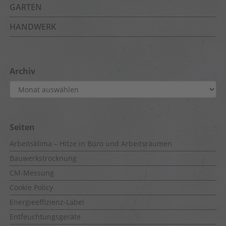
GARTEN
HANDWERK
Archiv
Archiv
Seiten
Arbeitsklima – Hitze in Büro und Arbeitsräumen
Bauwerkstrocknung
CM-Messung
Cookie Policy
Energieeffizienz-Label
Entfeuchtungsgeräte