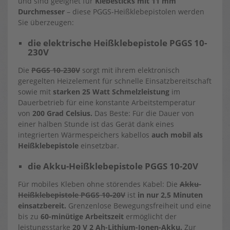
und sind geeignet für
Klebesticks mit 11 mm
Durchmesser
– diese PGGS-Heißklebepistolen werden
Sie überzeugen:
die elektrische Heißklebepistole PGGS 10-
230V
Die
PGGS 10-230V
sorgt mit ihrem elektronisch
geregelten Heizelement für schnelle Einsatzbereitschaft
sowie mit
starken 25 Watt Schmelzleistung
im
Dauerbetrieb für eine konstante Arbeitstemperatur
von
200 Grad Celsius.
Das Beste: Für die Dauer von
einer halben Stunde ist das Gerät dank eines
integrierten Wärmespeichers kabellos
auch mobil als
Heißklebepistole
einsetzbar.
die Akku-Heißklebepistole PGGS 10-20V
Für mobiles Kleben ohne störendes Kabel: Die
Akku-
Heißklebepistole PGGS 10‑20V
ist
in nur 2,5 Minuten
einsatzbereit.
Grenzenlose Bewegungsfreiheit und eine
bis zu
60-minütige Arbeitszeit
ermöglicht der
leistungsstarke
20 V 2 Ah-Lithium-Ionen-Akku.
Zur