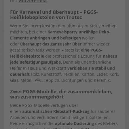
mit
Glitzereffekt
.
Für Karneval und überhaupt – PGGS-
Heißklebepistolen von Trotec
Wenn Sie Ihrem Kostüm den ultimativen Kick verleihen
möchten, bei einer
Karnevalsparty
unzählige Deko-
Elemente anbringen und befestigen
wollen
oder
überhaupt das ganze Jahr über
immer wieder
gestalterisch tätig werden – stets ist
eine PGGS-
Heißklebepistole
die professionelle Lösung für
nahezu
jede Befestigungsaufgabe.
Denn als unentbehrliche
Helfer in Haus und Werkstatt
verkleben sie stabil und
dauerhaft
Holz, Kunststoff, Textilien, Karton, Leder, Kork,
Glas, Metall, PVC, Teppich, Dichtungen und Keramik.
Zwei PGGS-Modelle, die zusammenkleben,
was zusammengehört
Beide PGGS-Modelle verfügen über
einen
automatischen Klebstoff-Rückzug
für sauberes
Arbeiten und verhindern somit lästige Tropfstellen.
Beide ermöglichen die
optimale Dosierung
des Klebers