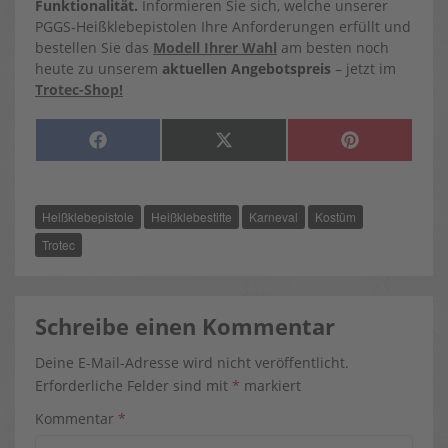
Funktionalität.
Informieren Sie sich, welche unserer
PGGS-Heißklebepistolen Ihre Anforderungen erfüllt und
bestellen Sie das
Modell Ihrer Wahl
am besten noch
heute zu unserem
aktuellen Angebotspreis
– jetzt im
Trotec-Shop!
SHARE
SHARE
SHARE
F
X
P
ON
ON
ON
A
(
I
C
T
N
E
W
T
B
I
E
O
T
R
Heißklebepistole
Heißklebestifte
Karneval
Kostüm
O
T
E
K
E
S
R
T
Trotec
)
Schreibe einen Kommentar
Deine E-Mail-Adresse wird nicht veröffentlicht.
Erforderliche Felder sind mit
*
markiert
Kommentar
*