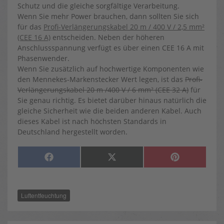
Schutz und die gleiche sorgfältige Verarbeitung.
Wenn Sie mehr Power brauchen, dann sollten Sie sich
für das
Profi-Verlängerungskabel 20 m / 400 V / 2,5 mm²
(CEE 16 A)
entscheiden. Neben der höheren
Anschlussspannung verfügt es über einen CEE 16 A mit
Phasenwender.
Wenn Sie zusätzlich auf hochwertige Komponenten wie
den Mennekes-Markenstecker Wert legen, ist das
Profi-
Verlängerungskabel 20 m /400 V / 6 mm² (CEE 32 A)
für
Sie genau richtig. Es bietet darüber hinaus natürlich die
gleiche Sicherheit wie die beiden anderen Kabel. Auch
dieses Kabel ist nach höchsten Standards in
Deutschland hergestellt worden.
SHARE
SHARE
SHARE
F
X
P
ON
ON
ON
A
(
I
C
T
N
E
W
T
B
I
E
O
T
R
Luftentfeuchtung
O
T
E
K
E
S
R
T
)