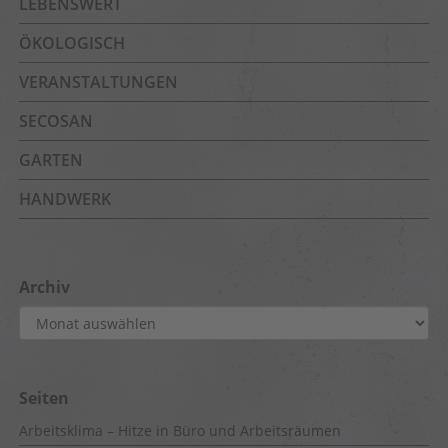
LEBENSWERT
ÖKOLOGISCH
VERANSTALTUNGEN
SECOSAN
GARTEN
HANDWERK
Archiv
Archiv
Seiten
Arbeitsklima – Hitze in Büro und Arbeitsräumen