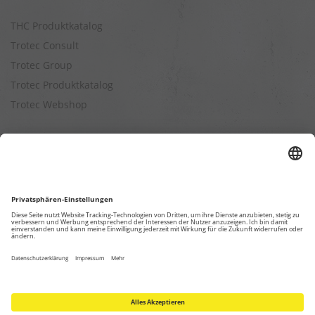
THC Produktkatalog
Trotec Consult
Trotec Group
Trotec Produktkatalog
Trotec Webshop
Berechnungen
Befeuchtungsleistung berechnen
Entfeuchtungsleistung berechnen
Kapazitätsberechnung für Luftreiniger
Klimatisierungsleistung berechnen
Ventilationsleistung berechnen
Wärmebedarfsberechnung