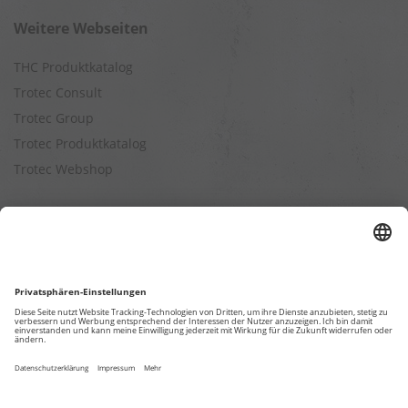
Weitere Webseiten
THC Produktkatalog
Trotec Consult
Trotec Group
Trotec Produktkatalog
Trotec Webshop
Berechnungen
Befeuchtungsleistung berechnen
Entfeuchtungsleistung berechnen
Kapazitätsberechnung für Luftreiniger
Klimatisierungsleistung berechnen
Ventilationsleistung berechnen
Wärmebedarfsberechnung