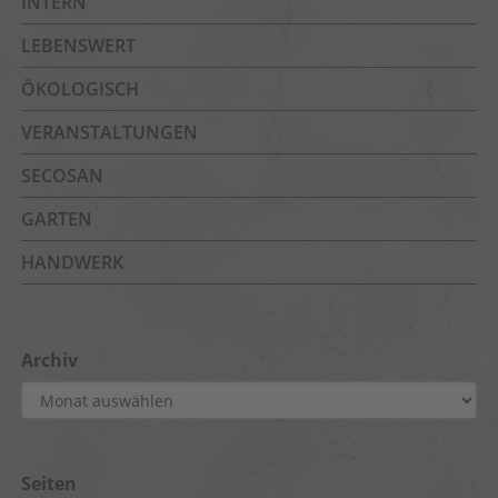
INTERN
LEBENSWERT
ÖKOLOGISCH
VERANSTALTUNGEN
SECOSAN
GARTEN
HANDWERK
Archiv
Archiv
Seiten