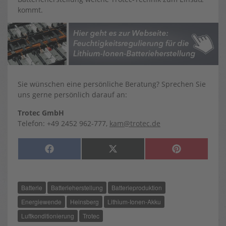
kommt.
Sie wünschen eine persönliche Beratung? Sprechen Sie
uns gerne persönlich darauf an:
Trotec GmbH
Telefon: +49 2452 962-777,
kam@trotec.de
SHARE
SHARE
SHARE
F
X
P
ON
ON
ON
A
(
I
C
T
N
E
W
T
B
I
E
O
T
R
Batterie
Batterieherstellung
Batterieproduktion
O
T
E
K
E
S
R
T
Energiewende
Heinsberg
Lithium-Ionen-Akku
)
Luftkonditionierung
Trotec