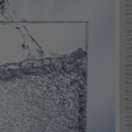
Ind
Inf
Kli
Luf
Luf
Luf
Lüf
Me
Rat
Ra
Ra
Ra
Ro
Sch
Te