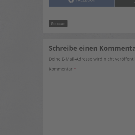
FACEBOOK
ON
Secosan
Schreibe einen Komment
Deine E-Mail-Adresse wird nicht veröffentl
Kommentar
*