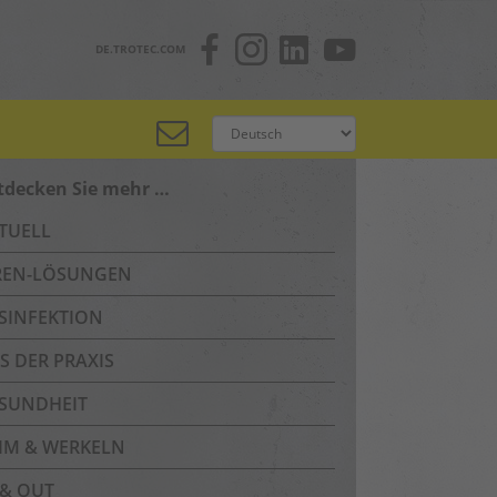
DE.TROTEC.COM
tdecken Sie mehr …
TUELL
REN-LÖSUNGEN
SINFEKTION
S DER PRAXIS
SUNDHEIT
IM & WERKELN
 & OUT