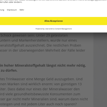
rs viele Mineralien, für den dürfte ein kürzlicher
 Schock gewesen sein: Unter 29 getesteten
untern und Markenherstellern, wurde nur eines
ralstoffgehalt auszeichnet. Die restlichen Proben
sser in der überwiegenden Mehrheit der Fälle leider
ein hoher Mineralstoffgehalt längst nicht mehr nötig,
zu dürfen.
gutes Trinkwasser eine Menge Geld auszugeben. Und
lnen Marken sind wirklich enorm: von günstigen 13
Liter. Dass dabei nur eines der Mineralwasser den
wird viele gesundheitsbewusste Konsumenten zum
er gar nicht mehr Mineralien sind, warum dann nicht
msteigen und mit jedem Liter auch noch sparen?