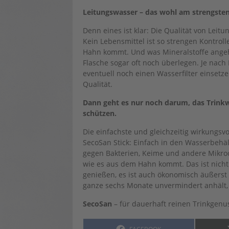
Leitungswasser – das wohl am strengsten 
Denn eines ist klar: Die Qualität von Leit
Kein Lebensmittel ist so strengen Kontro
Hahn kommt. Und was Mineralstoffe angeht
Flasche sogar oft noch überlegen. Je nach
eventuell noch einen Wasserfilter einset
Qualität.
Dann geht es nur noch darum, das Trink
schützen.
Die einfachste und gleichzeitig wirkungsvo
SecoSan Stick: Einfach in den Wasserbehäl
gegen Bakterien, Keime und andere Mikroo
wie es aus dem Hahn kommt. Das ist nicht 
genießen, es ist auch ökonomisch äußerst 
ganze sechs Monate unvermindert anhält, f
SecoSan
– für dauerhaft reinen Trinkgenuss
SHARE