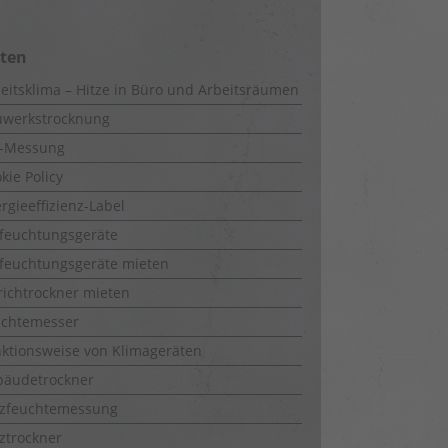
iten
eitsklima – Hitze in Büro und Arbeitsräumen
uwerkstrocknung
-Messung
kie Policy
rgieeffizienz-Label
feuchtungsgeräte
feuchtungsgeräte mieten
richtrockner mieten
uchtemesser
ktionsweise von Klimageräten
bäudetrockner
lzfeuchtemessung
ztrockner