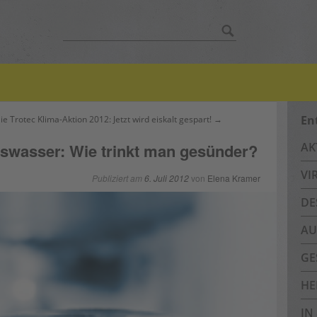
Suche
nach:
En
ie Trotec Klima-Aktion 2012: Jetzt wird eiskalt gespart! →
gswasser: Wie trinkt man gesünder?
AK
VI
Publiziert am
6. Juli 2012
von
Elena Kramer
DE
AU
GE
HE
IN