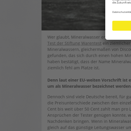
Wer glaubt, Mineralwasser enthalte besonde
Test der Stiftung Warentest
ein ziemlicher
Mineralwassern, gleichermaßen von Disco
gefunden, das sich durch einen hohen Mine
haben bestätigt, dass der Name Mineralwa
ziemlich fehl am Platze ist.
Denn laut einer EU-weiten Vorschrift ist 
um als Mineralwasser bezeichnet werden 
Dennoch sind viele Deutsche bereit, für 
die Preisunterschiede zwischen den einze
Cent bis weit über 50 Cent zahlt man pro 
Ansprüchen der Tester genügen konnte, 
Nachdenken bringen. Wenn in Mineralwass
gleich auf das günstige Leitungswasser u