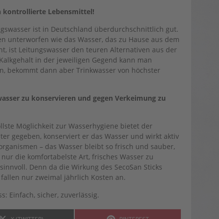
kontrollierte Lebensmittel!
ungswasser ist in Deutschland überdurchschnittlich gut.
llen unterworfen wie das Wasser, das zu Hause aus dem
, ist Leitungswasser den teuren Alternativen aus der
 Kalkgehalt in der jeweiligen Gegend kann man
zen, bekommt dann aber Trinkwasser von höchster
wasser zu konservieren und gegen Verkeimung zu
llste Möglichkeit zur Wasser­hygiene bietet der
ter gegeben, konserviert er das Wasser und wirkt aktiv
rganismen – das Wasser bleibt so frisch und sauber,
nur die komfor­tabelste Art, frisches Wasser zu
sinnvoll. Denn da die Wirkung des SecoSan Sticks
allen nur zweimal jährlich Kosten an.
: Einfach, sicher, zuverlässig.
SHARE
SHARE