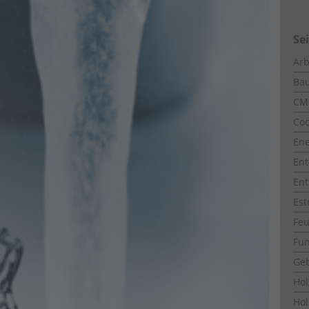
Se
Arb
Ba
CM
Coo
Ene
Ent
Ent
Est
Fe
Fun
Ge
Ho
Hol