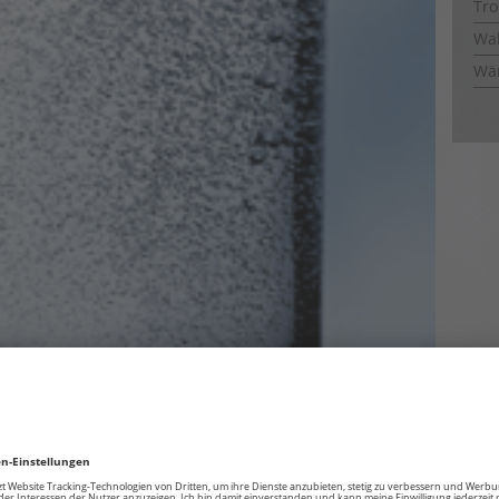
Tro
Wal
Wä