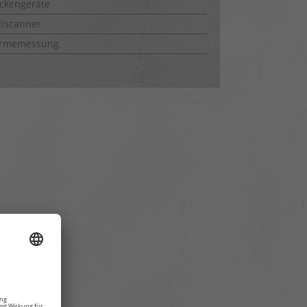
ckengeräte
lscanner
rmemessung