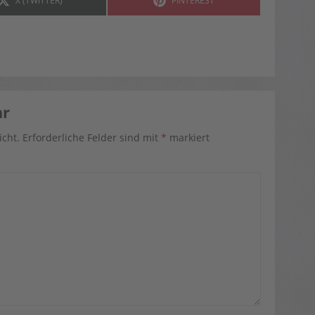
X (TWITTER)
PINTEREST
ON
ON
ar
icht.
Erforderliche Felder sind mit
*
markiert