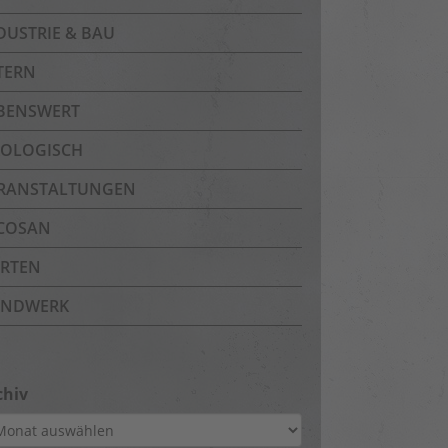
DUSTRIE & BAU
TERN
BENSWERT
OLOGISCH
RANSTALTUNGEN
COSAN
RTEN
NDWERK
chiv
hiv