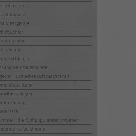
ustrietrockner
rarot Kamera
ma Messgeräte
tbefeuchter
tentfeuchter
ttrocknung
tungsschlauch
ssung Neutronensonde
geber – Schlechte Luft macht krank
umentfeuchtung
umklimaanlagen
umtrocknung
hrkamera
immel – die fünf populärsten Irrtümer
mperaturaufzeichnung