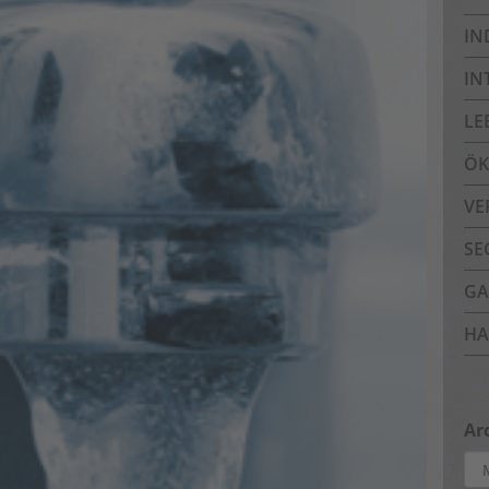
IN
IN
LE
ÖK
VE
SE
GA
HA
Ar
Arc