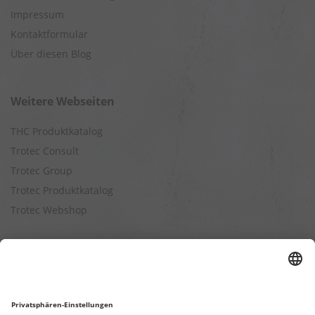
Impressum
Kontaktformular
Über diesen Blog
Weitere Webseiten
THC Produktkatalog
Trotec Consult
Trotec Group
Trotec Produktkatalog
Trotec Webshop
Berechnungen
Befeuchtungsleistung berechnen
Entfeuchtungsleistung berechnen