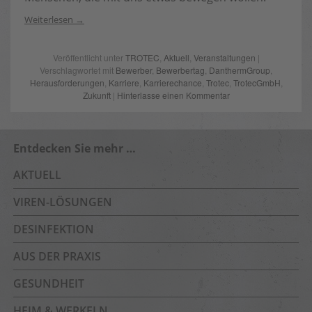
Weiterlesen
Veröffentlicht unter
TROTEC
,
Aktuell
,
Veranstaltungen
|
Verschlagwortet mit
Bewerber
,
Bewerbertag
,
DanthermGroup
,
Herausforderungen
,
Karriere
,
Karrierechance
,
Trotec
,
TrotecGmbH
,
Zukunft
|
Hinterlasse einen Kommentar
Entdecken Sie mehr …
AKTUELL
VIREN-LÖSUNGEN
DESINFEKTION
AUS DER PRAXIS
GESUNDHEIT
HEIM & WERKELN