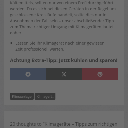
Kältemittels, sollten nur von einem Profi durchgeführt
werden. Da es sich bei diesen Geräten in der Regel um
geschlossene Kreisläufe handelt, sollte dies nur in
Ausnahmen der Fall sein – unser abschließender Tipp
zum Thema richtiger Umgang mit Klimageräten lautet
daher:
Lassen Sie Ihr Klimagerät nach einer gewissen
Zeit professionell warten.
Achtung Extra-Tipp: Jetzt kühlen und sparen!
SHARE
SHARE
SHARE
F
X
P
ON
ON
ON
A
(
I
C
T
N
E
W
T
B
I
E
O
T
R
Klimaanlage
Klimagerät
O
T
E
K
E
S
R
T
)
20 thoughts to “Klimageräte – Tipps zum richtigen