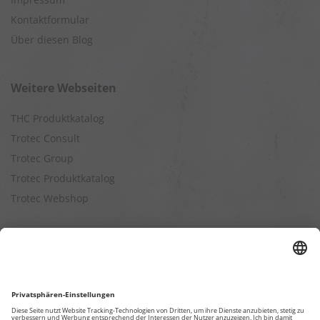
Kontaktformular
Über diesen Blog
Weitere Webseiten
THC Produktkatalog
Trotec Consult
Trotec Group
Trotec Produktkatalog
Trotec Webshop
Berechnungen
Befeuchtungsleistung berechnen
Entfeuchtungsleistung berechnen
Kapazitätsberechnung für Luftreiniger