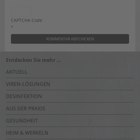
CAPTCHA Code
*
Entdecken Sie mehr …
AKTUELL
VIREN-LÖSUNGEN
DESINFEKTION
AUS DER PRAXIS
GESUNDHEIT
HEIM & WERKELN