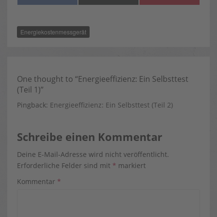
ON
ON
ON
A
(
I
C
T
N
E
W
T
B
I
E
O
T
R
Energiekostenmessgerät
O
T
E
K
E
S
R
T
)
One thought to “Energieeffizienz: Ein Selbsttest
(Teil 1)”
Pingback:
Energieeffizienz: Ein Selbsttest (Teil 2)
Schreibe einen Kommentar
Deine E-Mail-Adresse wird nicht veröffentlicht.
Erforderliche Felder sind mit
*
markiert
Kommentar
*