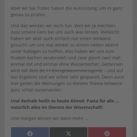
Aber wir bei Trotec haben die Ausrüstung, um es ganz
genau zu prüfen.
Und das werden wir auch tun. Weil wir ja möchten,
dass unsere Fans bei uns auch was lernen. Vielleicht
haben wir aber auch einfach nur einen Vorwand
gesucht, um uns mal wieder zu einem netten Abend
unter Kollegen zu treffen. Also haben wir uns zum
Nudeln kochen verabredet, und zwar gleich zwei mal:
einmal mit und einmal ohne Wasserkocher. Gemessen
wird mit dem
BX 11 Energiekostenmessgerät
– und auf
das Ergebnis sind wir schon sehr gespannt. Denn auch
hier gehen die Meinungen zu diesem Thema teilweise
ganz schön auseinander.
Und deshalb heißt es heute Abend: Pasta für alle …
natürlich alles im Dienste der Wissenschaft!
Und morgen wissen wir dann mehr …
SHARE
SHARE
SHARE
F
X
P