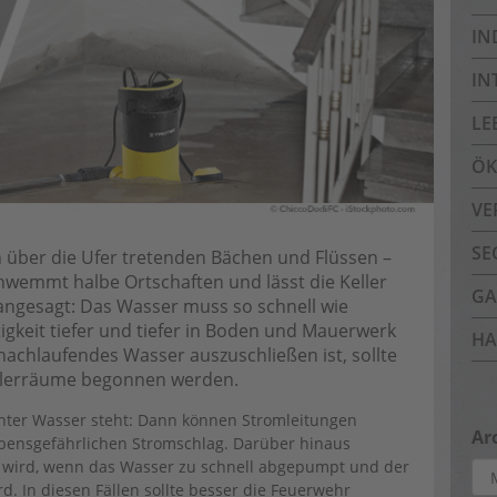
IN
IN
LE
ÖK
VE
SE
on über die Ufer tretenden Bächen und Flüssen –
emmt halbe Ortschaften und lässt die Keller
GA
n angesagt: Das Wasser muss so schnell wie
igkeit tiefer und tiefer in Boden und Mauerwerk
HA
 nachlaufendes Wasser auszuschließen ist, sollte
llerräume begonnen werden.
 unter Wasser steht: Dann können Stromleitungen
Ar
lebensgefährlichen Stromschlag. Darüber hinaus
il wird, wenn das Wasser zu schnell abgepumpt und der
Arc
. In diesen Fällen sollte besser die Feuerwehr