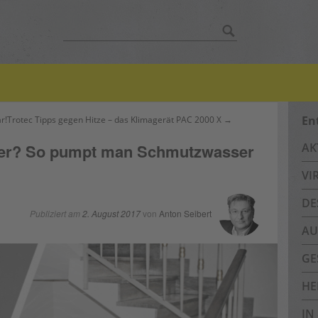
Suche
nach:
En
r!
Trotec Tipps gegen Hitze – das Klimagerät PAC 2000 X →
sser? So pumpt man Schmutzwasser
AK
VI
DE
Publiziert am
2. August 2017
von
Anton Seibert
AU
GE
HE
IN