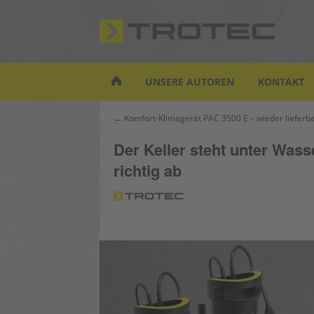
S
k
i
p
t
UNSERE AUTOREN
KONTAKT
o
m
Beitrags-
← Komfort-Klimagerät PAC 3500 E – wieder lieferba
a
Navigation
i
Der Keller steht unter Wa
n
richtig ab
c
o
n
t
e
n
t