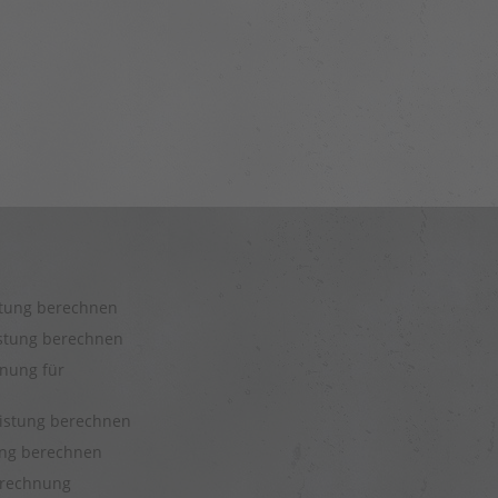
stung berechnen
istung berechnen
nung für
eistung berechnen
tung berechnen
rechnung