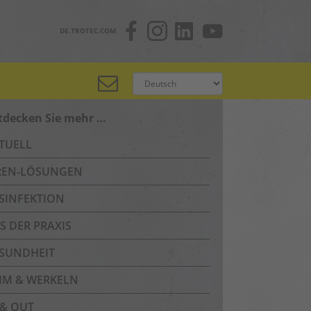
DE.TROTEC.COM
tdecken Sie mehr …
TUELL
REN-LÖSUNGEN
SINFEKTION
S DER PRAXIS
SUNDHEIT
IM & WERKELN
 & OUT