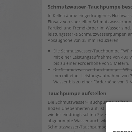
Schmutzwasser-Tauchpumpe bes
In Kellerräume eingedrungenes Hochwasser 
Einsatz von speziellen Schmutzwasserpum
Partikel und Fremdkörper im Wasser sind. 
leistungsstarke Schmutzwasserpumpen an,
Absaughöhe von 35 mm reduzieren:
Die Schmutzwasser-Tauchpumpe TWP 4
mit einer Leistungsaufnahme von 400 Wa
bis zu einer Förderhöhe von 5 Metern.
Die Schmutzwasser-Tauchpumpe TWP 7
mm mit einer Leistungsaufnahme von 75
Wasser bis zu einer Förderhöhe von 9 
Tauchpumpe aufstellen
Die Schmutzwasser-Tauchpumpe sollten Sie 
Boden Unebenheiten auf, ist sie an der tie
wieder eindringt, sollten Sie zudem darau
abgepumpte Wasser auch wirklich draußen
Schmutzwasser-Tauchpumpen
reichen da