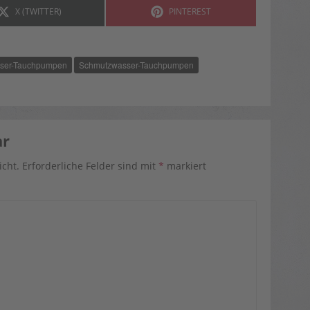
SHARE
SHARE
X (TWITTER)
PINTEREST
ON
ON
sser-Tauchpumpen
Schmutzwasser-Tauchpumpen
ar
icht.
Erforderliche Felder sind mit
*
markiert