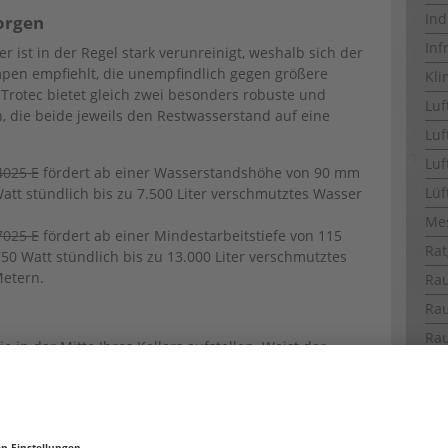
Ind
orgen
Inf
ist in der Regel stark verunreinigt, weshalb sich der
pen empfiehlt, die unempfindlich gegen größere
Kli
Trotec bietet gleich zwei besonders robuste und
Luf
 die beide jeweils den Restwasserstand auf eine
Luf
Luf
025 E
fördert ab einer Wasserstandshöhe von 90 mm
Lüf
tt stündlich bis zu 7.500 Liter verschmutztes Wasser
Me
025 E
fördert ab einer Mindestarbeitstiefe von 115
Rat
0 Watt stündlich bis zu 13.000 Liter verschmutztes
Metern.
Ra
Ra
Ra
in der Mitte Ihres Kellers aufstellen. Weist der
Ro
fsten Stelle zu platzieren. Damit das Wasser nicht
f achten, den Ablauf der Pumpe so zu legen, dass das
Sch
 bleibt. Die 10 Meter langen Stromkabel der
TWP-
Te
bei allemal aus, um die Pumpen an eine Steckdose im