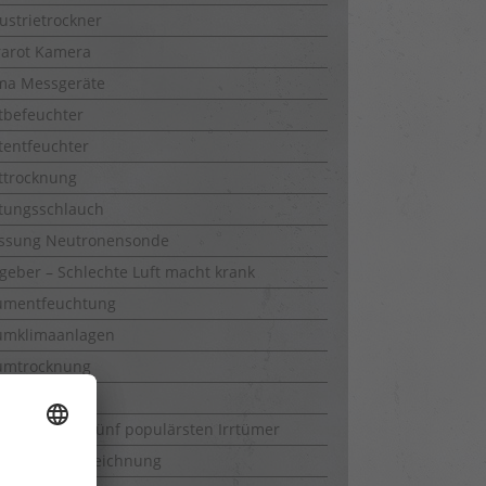
ustrietrockner
rarot Kamera
ma Messgeräte
tbefeuchter
tentfeuchter
ttrocknung
tungsschlauch
ssung Neutronensonde
geber – Schlechte Luft macht krank
umentfeuchtung
umklimaanlagen
umtrocknung
hrkamera
immel – die fünf populärsten Irrtümer
mperaturaufzeichnung