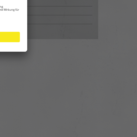
ckengeräte
lscanner
rmemessung