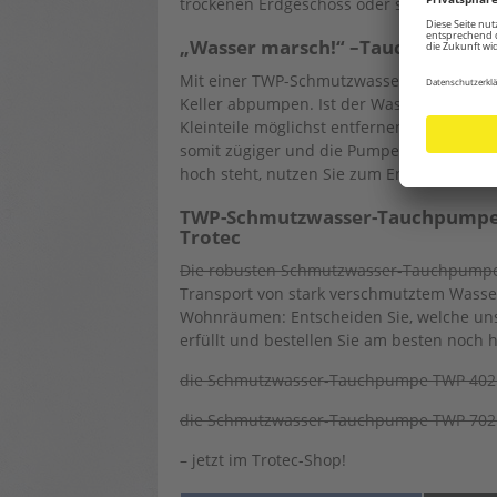
trockenen Erdgeschoss oder sogar im erst
„Wasser marsch!“ –Tauchpumpe s
Mit einer TWP-Schmutzwasser-Tauchpumpe
Keller abpumpen. Ist der Wasserspiegel au
Kleinteile möglichst entfernen oder von 
somit zügiger und die Pumpe verstopft ni
hoch steht, nutzen Sie zum Entfernen dies
TWP-Schmutzwasser-Tauchpumpen 
Trotec
Die robusten Schmutzwasser-Tauchpumpen
Transport von stark verschmutztem Wasser 
Wohnräumen: Entscheiden Sie, welche un
erfüllt und bestellen Sie am besten noch 
die Schmutzwasser-Tauchpumpe TWP 402
die Schmutzwasser-Tauchpumpe TWP 702
– jetzt im Trotec-Shop!