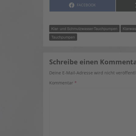
SHARE
FACEBOOK
ON
Klar- und Schmutzwasser-Tauchpumpen
Klarwa
Tauchpumpen
Schreibe einen Komment
Deine E-Mail-Adresse wird nicht veröffentl
Kommentar
*