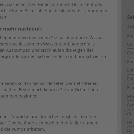
en, was in solchen Fällen zu tun ist. Doch steht das
och, können Sie es als Hausbesitzer selbst abpumpen.
Se
ten:
Arb
r mehr nachläuft
Ba
t begonnen werden, wenn Sie nachlaufendes Wasser
 oder nachlassendem Wasserstand. Andernfalls
CM
chen Auspumpen und Nachlaufen die Fugen des
Coo
tergründe können sich verändern und nur schwer zu
Ene
Ent
Ent
eiden, sollten Sie vor Betreten der betroffenen
Est
chalten. Erst danach können Sie vor Ort mit den
Abpumpen beginnen.
Fe
Fun
Ge
bel, Teppiche und ähnliches möglichst in einen
Ho
ger Gegenstände sich noch in den Kellerräumen
nd die Pumpe arbeiten.
Hol