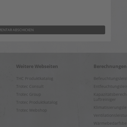
Weitere Webseiten
Berechnungen
THC Produktkatalog
Befeuchtungslei
Trotec Consult
Entfeuchtungsle
Trotec Group
Kapazitätsberech
Luftreiniger
Trotec Produktkatalog
Klimatisierungsl
Trotec Webshop
Ventilationsleis
Wärmebedarfsbe