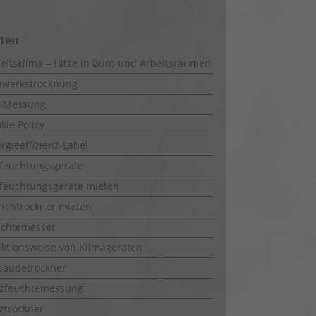
iten
eitsklima – Hitze in Büro und Arbeitsräumen
uwerkstrocknung
-Messung
kie Policy
rgieeffizienz-Label
feuchtungsgeräte
feuchtungsgeräte mieten
richtrockner mieten
uchtemesser
ktionsweise von Klimageräten
bäudetrockner
lzfeuchtemessung
ztrockner