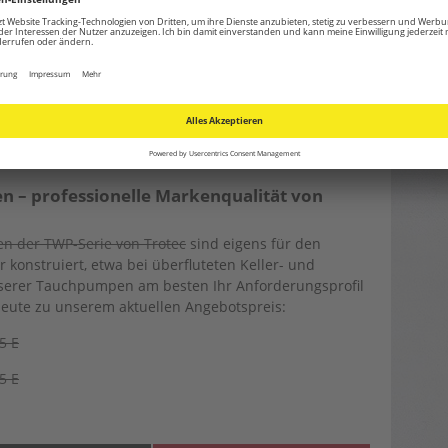
en Stock anzuschließen.
Tro
Wal
tarten
Wä
 können Sie den größten Teil des Wassers aus dem
f etwa 20 Zentimeter gesunken, sollten Sie alle
der Pumpe fernhalten. Das weitere Abpumpen verläuft
cht. Sobald das Wasser nur noch wenige Millimeter
es Restwassers Kelle, Eimer und saugfähige Tücher.
– professionelle Markenqualität von
 der TWP-Serie von Trotec
sind eigens für den
konstruiert, etwa bei überfluteten Keller- und
serer Tauchpumpen am besten Ihr Anforderungsprofil
heute zu unserem aktuellen Angebotspreis:
5 E
5 E