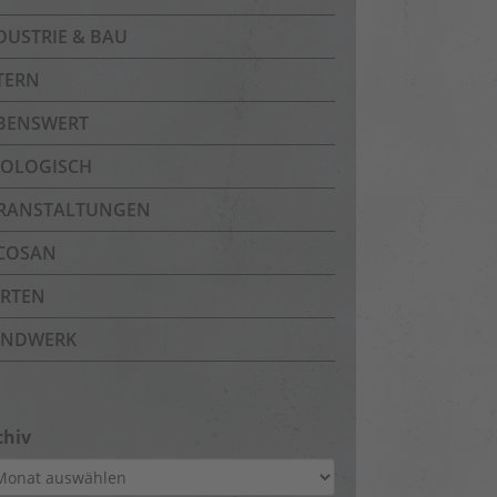
DUSTRIE & BAU
TERN
BENSWERT
OLOGISCH
RANSTALTUNGEN
COSAN
RTEN
NDWERK
chiv
hiv