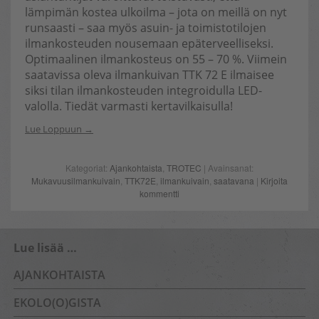
lämpimän kostea ulkoilma – jota on meillä on nyt
runsaasti – saa myös asuin- ja toimistotilojen
ilmankosteuden nousemaan epäterveelliseksi.
Optimaalinen ilmankosteus on 55 – 70 %. Viimein
saatavissa oleva ilmankuivan TTK 72 E ilmaisee
siksi tilan ilmankosteuden integroidulla LED-
valolla. Tiedät varmasti kertavilkaisulla!
Lue Loppuun
Kategoriat:
Ajankohtaista
,
TROTEC
| Avainsanat:
Mukavuusilmankuivain
,
TTK72E
,
ilmankuivain
,
saatavana
|
Kirjoita
kommentti
Lue lisää …
AJANKOHTAISTA
EKOLO(O)GISTA