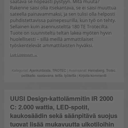
saatava se nopeasti pystyyn. Mitä muuta?
Rakenne saisi olla itsekantava, se ei saisi muuttua
sateella painavammaksi, ja sen tulisi olla helposti
puhdistettavissa painepesurilla, kun työ on tehty.
Sellainen kuin asennusteltta 180 TE Trotecilta.
Tuote on suunniteltu teltan lakea myöten hyvin
huolellisesti – sillä meillä ammattilaiset
työskentelevät ammattilaisten hyväksi.
Lue Loppuun
Kategoriat:
Ajankohtaista
,
TROTEC
| Avainsanat:
Heinsberg
,
Trotec
,
peltikatto
,
saatavana
,
teltta
,
työteltta
|
Kirjoita kommentti
UUSI Design-kattolämmitin IR 2000
C: 2.000 wattia, LED-spotit,
kaukosäädin sekä säänpitävä suojus
tuovat lisää mukavuutta ulkotiloihin