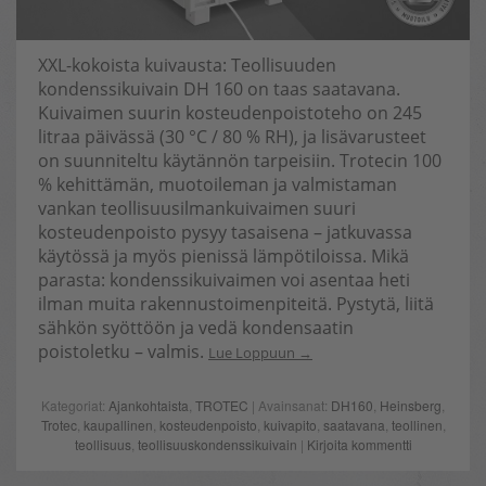
XXL-kokoista kuivausta: Teollisuuden
kondenssikuivain DH 160 on taas saatavana.
Kuivaimen suurin kosteudenpoistoteho on 245
litraa päivässä (30 °C / 80 % RH), ja lisävarusteet
on suunniteltu käytännön tarpeisiin. Trotecin 100
% kehittämän, muotoileman ja valmistaman
vankan teollisuusilmankuivaimen suuri
kosteudenpoisto pysyy tasaisena – jatkuvassa
käytössä ja myös pienissä lämpötiloissa. Mikä
parasta: kondenssikuivaimen voi asentaa heti
ilman muita rakennustoimenpiteitä. Pystytä, liitä
sähkön syöttöön ja vedä kondensaatin
poistoletku – valmis.
Lue Loppuun
Kategoriat:
Ajankohtaista
,
TROTEC
| Avainsanat:
DH160
,
Heinsberg
,
Trotec
,
kaupallinen
,
kosteudenpoisto
,
kuivapito
,
saatavana
,
teollinen
,
teollisuus
,
teollisuuskondenssikuivain
|
Kirjoita kommentti