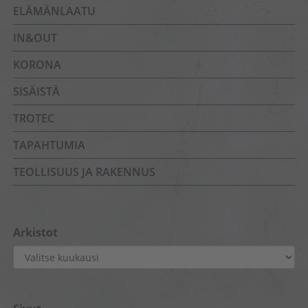
ELÄMÄNLAATU
IN&OUT
KORONA
SISÄISTÄ
TROTEC
TAPAHTUMIA
TEOLLISUUS JA RAKENNUS
Arkistot
Arkistot