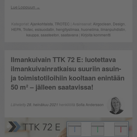
Lue Loppuun
Kategoriat:
Ajankohtaista
,
TROTEC
| Avainsanat:
Airgoclean
,
Design
,
HEPA
,
Trotec
,
esisuodatin
,
hengitysilmaa
,
huoneilma
,
ilmanpuhdistin
,
kauppa
,
saasteeton
,
saatavana
|
Kirjoita kommentti
Ilmankuivain TTK 72 E: luotettava
ilmankuivainratkaisu suuriin asuin-
ja toimistotiloihiin kooltaan enintään
50 m² – jälleen saatavissa!
Lähetetty
28. heinäkuu 2021
henkilöltä
Sofia Andersson