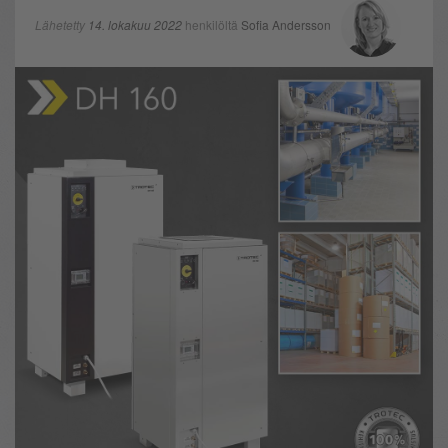
Lähetetty
14. lokakuu 2022
henkilöltä
Sofia Andersson