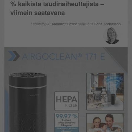
% kaikista taudinaiheuttajista –
viimein saatavana
Lähetetty
26. tammikuu 2022
henkilöltä
Sofia Andersson