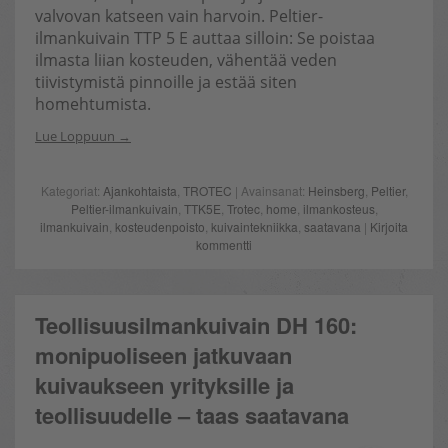
valvovan katseen vain harvoin. Peltier-
ilmankuivain TTP 5 E auttaa silloin: Se poistaa
ilmasta liian kosteuden, vähentää veden
tiivistymistä pinnoille ja estää siten
homehtumista.
Lue Loppuun
Kategoriat:
Ajankohtaista
,
TROTEC
| Avainsanat:
Heinsberg
,
Peltier
,
Peltier-ilmankuivain
,
TTK5E
,
Trotec
,
home
,
ilmankosteus
,
ilmankuivain
,
kosteudenpoisto
,
kuivaintekniikka
,
saatavana
|
Kirjoita
kommentti
Teollisuusilmankuivain DH 160:
monipuoliseen jatkuvaan
kuivaukseen yrityksille ja
teollisuudelle – taas saatavana