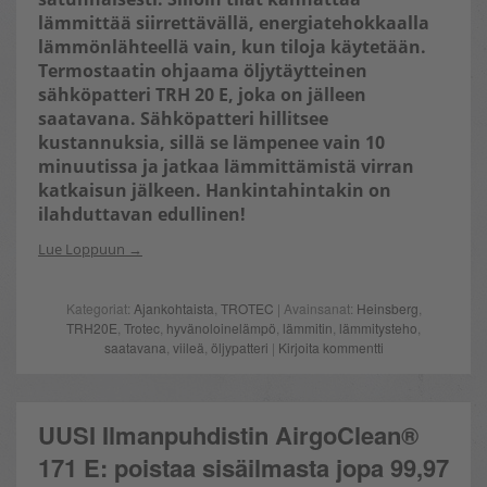
lämmittää siirrettävällä, energiatehokkaalla
lämmönlähteellä vain, kun tiloja käytetään.
Termostaatin ohjaama öljytäytteinen
sähköpatteri TRH 20 E, joka on jälleen
saatavana. Sähköpatteri hillitsee
kustannuksia, sillä se lämpenee vain 10
minuutissa ja jatkaa lämmittämistä virran
katkaisun jälkeen. Hankintahintakin on
ilahduttavan edullinen!
Lue Loppuun
Kategoriat:
Ajankohtaista
,
TROTEC
| Avainsanat:
Heinsberg
,
TRH20E
,
Trotec
,
hyvänoloinelämpö
,
lämmitin
,
lämmitysteho
,
saatavana
,
viileä
,
öljypatteri
|
Kirjoita kommentti
UUSI Ilmanpuhdistin AirgoClean®
171 E: poistaa sisäilmasta jopa 99,97