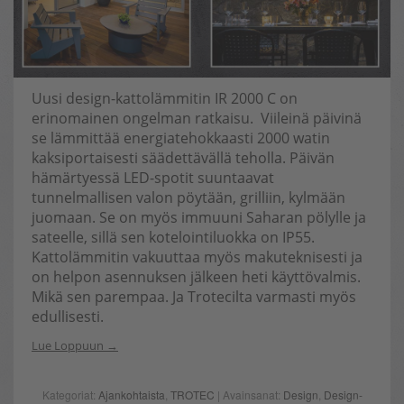
Uusi design-kattolämmitin IR 2000 C on
erinomainen ongelman ratkaisu. Viileinä päivinä
se lämmittää energiatehokkaasti 2000 watin
kaksiportaisesti säädettävällä teholla. Päivän
hämärtyessä LED-spotit suuntaavat
tunnelmallisen valon pöytään, grilliin, kylmään
juomaan. Se on myös immuuni Saharan pölylle ja
sateelle, sillä sen kotelointiluokka on IP55.
Kattolämmitin vakuuttaa myös makuteknisesti ja
on helpon asennuksen jälkeen heti käyttövalmis.
Mikä sen parempaa. Ja Trotecilta varmasti myös
edullisesti.
Lue Loppuun
Kategoriat:
Ajankohtaista
,
TROTEC
| Avainsanat:
Design
,
Design-