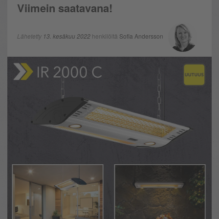
Viimein saatavana!
Lähetetty
13. kesäkuu 2022
henkilöltä
Sofia Andersson