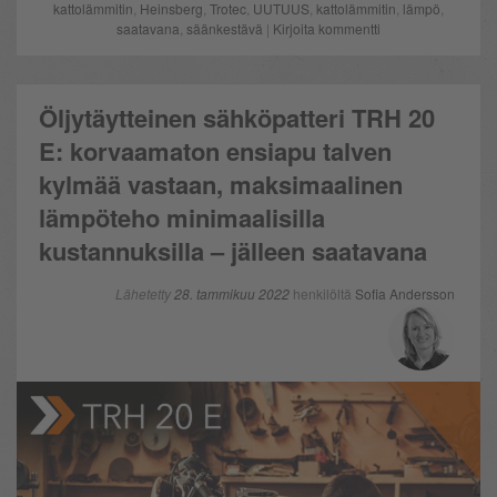
kattolämmitin
,
Heinsberg
,
Trotec
,
UUTUUS
,
kattolämmitin
,
lämpö
,
saatavana
,
säänkestävä
|
Kirjoita kommentti
Öljytäytteinen sähköpatteri TRH 20
E: korvaamaton ensiapu talven
kylmää vastaan, maksimaalinen
lämpöteho minimaalisilla
kustannuksilla – jälleen saatavana
Lähetetty
28. tammikuu 2022
henkilöltä
Sofia Andersson