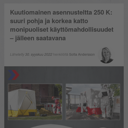
Kuutiomainen asennusteltta 250 K:
suuri pohja ja korkea katto
monipuoliset käyttömahdollisuudet
– jälleen saatavana
Lähetetty
30. syyskuu 2022
henkilöltä
Sofia Andersson