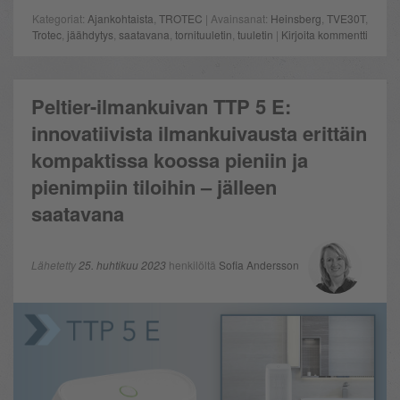
Kategoriat:
Ajankohtaista
,
TROTEC
| Avainsanat:
Heinsberg
,
TVE30T
,
Trotec
,
jäähdytys
,
saatavana
,
tornituuletin
,
tuuletin
|
Kirjoita kommentti
Peltier-ilmankuivan TTP 5 E:
innovatiivista ilmankuivausta erittäin
kompaktissa koossa pieniin ja
pienimpiin tiloihin – jälleen
saatavana
Lähetetty
25. huhtikuu 2023
henkilöltä
Sofia Andersson