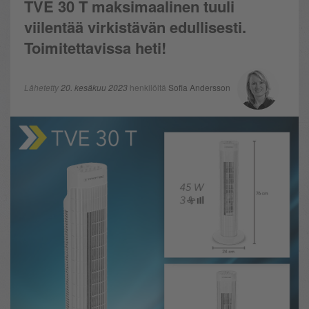
TVE 30 T maksimaalinen tuuli
viilentää virkistävän edullisesti.
Toimitettavissa heti!
Lähetetty
20. kesäkuu 2023
henkilöltä
Sofia Andersson