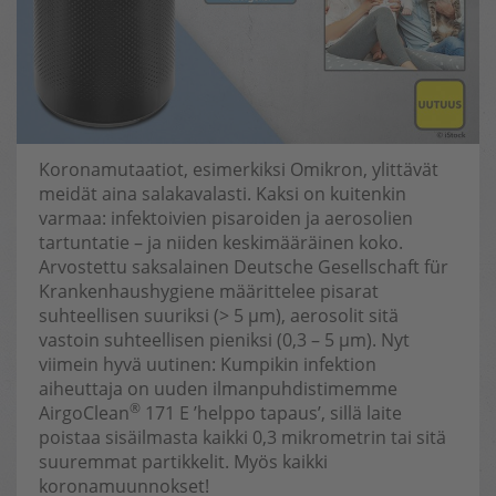
Koronamutaatiot, esimerkiksi Omikron, ylittävät
meidät aina salakavalasti. Kaksi on kuitenkin
varmaa: infektoivien pisaroiden ja aerosolien
tartuntatie – ja niiden keskimääräinen koko.
Arvostettu saksalainen Deutsche Gesellschaft für
Krankenhaushygiene määrittelee pisarat
suhteellisen suuriksi (> 5 µm), aerosolit sitä
vastoin suhteellisen pieniksi (0,3 – 5 µm). Nyt
viimein hyvä uutinen: Kumpikin infektion
aiheuttaja on uuden ilmanpuhdistimemme
®
AirgoClean
171 E ’helppo tapaus’, sillä laite
poistaa sisäilmasta kaikki 0,3 mikrometrin tai sitä
suuremmat partikkelit. Myös kaikki
koronamuunnokset!