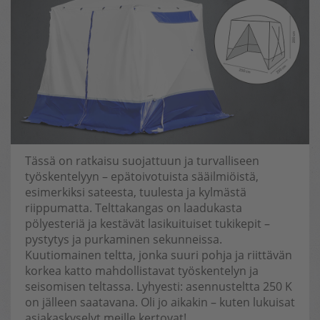
Tässä on ratkaisu suojattuun ja turvalliseen
työskentelyyn – epätoivotuista sääilmiöistä,
esimerkiksi sateesta, tuulesta ja kylmästä
riippumatta. Telttakangas on laadukasta
pölyesteriä ja kestävät lasikuituiset tukikepit –
pystytys ja purkaminen sekunneissa.
Kuutiomainen teltta, jonka suuri pohja ja riittävän
korkea katto mahdollistavat työskentelyn ja
seisomisen teltassa. Lyhyesti: asennusteltta 250 K
on jälleen saatavana. Oli jo aikakin – kuten lukuisat
asiakaskyselyt meille kertovat!