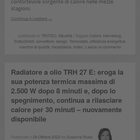
confortevole sorgente di calore nelle mezze
stagioni.
Continua A Leggere
pubblicato in
TROTEC
,
Attualità
| Taggato
Calore
,
Heinsberg
,
TrotecGmbh
,
convettore
,
design. Termostato
,
efficienza energetica
,
marchio di qualità
,
riscaldatore
,
trotec
|
Lascia un commento
Radiatore a olio TRH 27 E: eroga la
sua potenza termica massima di
2.500 W dopo 8 minuti e, dopo lo
spegnimento, continua a rilasciare
calore per 30 minuti – nuovamente
disponibile
Pubblicato il
29 Ottobre 2022
da
Susanna Rossi