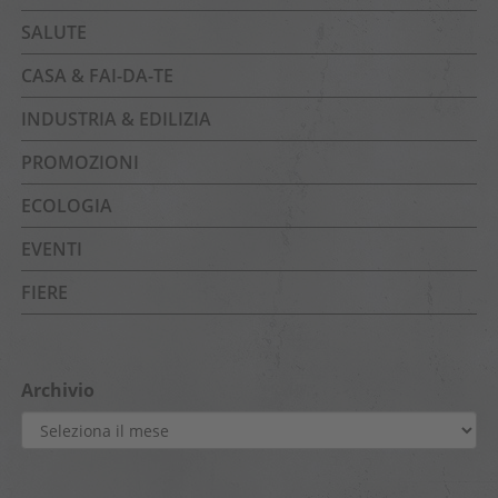
SALUTE
CASA & FAI-DA-TE
INDUSTRIA & EDILIZIA
PROMOZIONI
ECOLOGIA
EVENTI
FIERE
Archivio
Archivio