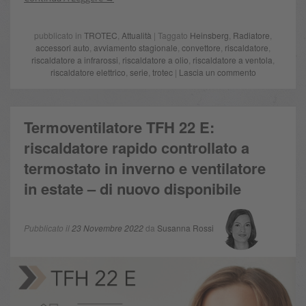
pubblicato in
TROTEC
,
Attualità
| Taggato
Heinsberg
,
Radiatore
,
accessori auto
,
avviamento stagionale
,
convettore
,
riscaldatore
,
riscaldatore a infrarossi
,
riscaldatore a olio
,
riscaldatore a ventola
,
riscaldatore elettrico
,
serie
,
trotec
|
Lascia un commento
Termoventilatore TFH 22 E:
riscaldatore rapido controllato a
termostato in inverno e ventilatore
in estate – di nuovo disponibile
Pubblicato il
23 Novembre 2022
da
Susanna Rossi