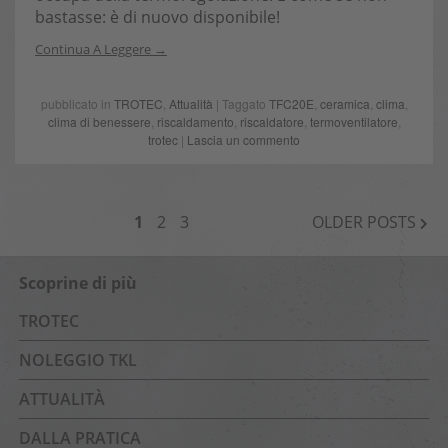
bastasse: è di nuovo disponibile!
Continua A Leggere
pubblicato in
TROTEC
,
Attualità
| Taggato
TFC20E
,
ceramica
,
clima
,
clima di benessere
,
riscaldamento
,
riscaldatore
,
termoventilatore
,
trotec
|
Lascia un commento
NAVIGAZIONE
1
2
3
OLDER POSTS
ARTICOLI
Scoprine di più
TROTEC
NOLEGGIO TKL
ATTUALITÀ
DALLA PRATICA