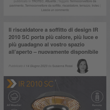
pubblicato in
TROTEC
,
Attualità
| Taggato
Termoconvettore da
pavimento
,
Termoconvettore da soffitto
,
riscaldatore
,
terrazzo
,
trotec
|
Lascia un commento
Il riscaldatore a soffitto di design IR
2010 SC porta più calore, più luce e
più guadagno al vostro spazio
all’aperto – nuovamente disponibile
Pubblicato il
14 Giugno 2023
da
Susanna Rossi