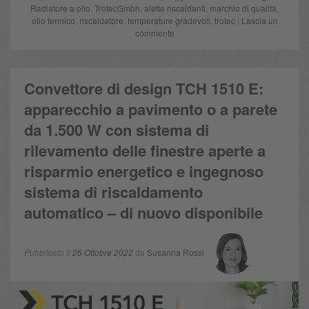
Radiatore a olio
,
TrotecGmbh
,
alette riscaldanti
,
marchio di qualità
,
olio termico
,
riscaldatore
,
temperature gradevoli
,
trotec
|
Lascia un
commento
Convettore di design TCH 1510 E:
apparecchio a pavimento o a parete
da 1.500 W con sistema di
rilevamento delle finestre aperte a
risparmio energetico e ingegnoso
sistema di riscaldamento
automatico – di nuovo disponibile
Pubblicato il
26 Ottobre 2022
da
Susanna Rossi