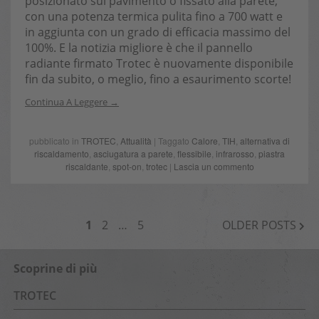
posizionato sul pavimento o fissato alla parete,
con una potenza termica pulita fino a 700 watt e
in aggiunta con un grado di efficacia massimo del
100%. E la notizia migliore è che il pannello
radiante firmato Trotec è nuovamente disponibile
fin da subito, o meglio, fino a esaurimento scorte!
Continua A Leggere
pubblicato in
TROTEC
,
Attualità
| Taggato
Calore
,
TIH
,
alternativa di
riscaldamento
,
asciugatura a parete
,
flessibile
,
infrarosso
,
piastra
riscaldante
,
spot-on
,
trotec
|
Lascia un commento
NAVIGAZIONE
1
2
…
5
OLDER POSTS
ARTICOLI
Scoprine di più
TROTEC