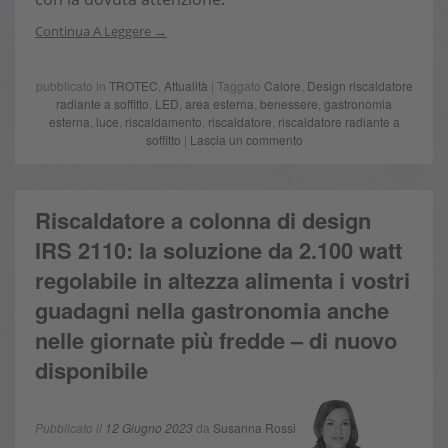
Continua A Leggere
pubblicato in
TROTEC
,
Attualità
| Taggato
Calore
,
Design riscaldatore
radiante a soffitto
,
LED
,
area esterna
,
benessere
,
gastronomia
esterna
,
luce
,
riscaldamento
,
riscaldatore
,
riscaldatore radiante a
soffitto
|
Lascia un commento
Riscaldatore a colonna di design
IRS 2110: la soluzione da 2.100 watt
regolabile in altezza alimenta i vostri
guadagni nella gastronomia anche
nelle giornate più fredde – di nuovo
disponibile
Pubblicato il
12 Giugno 2023
da
Susanna Rossi