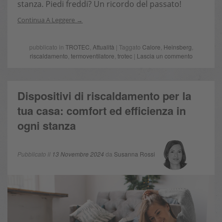
stanza. Piedi freddi? Un ricordo del passato!
Continua A Leggere
pubblicato in
TROTEC
,
Attualità
| Taggato
Calore
,
Heinsberg
,
riscaldamento
,
termoventilatore
,
trotec
|
Lascia un commento
Dispositivi di riscaldamento per la
tua casa: comfort ed efficienza in
ogni stanza
Pubblicato il
13 Novembre 2024
da
Susanna Rossi