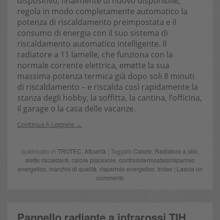
dispositivo, finalmente di nuovo disponibile,
regola in modo completamente automatico la
potenza di riscaldamento preimpostata e il
consumo di energia con il suo sistema di
riscaldamento automatico intelligente. Il
radiatore a 11 lamelle, che funziona con la
normale corrente elettrica, emette la sua
massima potenza termica già dopo soli 8 minuti
di riscaldamento – e riscalda così rapidamente la
stanza degli hobby, la soffitta, la cantina, l’officina,
il garage o la casa delle vacanze.
Continua A Leggere
pubblicato in
TROTEC
,
Attualità
| Taggato
Calore
,
Radiatore a olio
,
alette riscaldanti
,
calore piacevole
,
controllotermostatorisparmio
energetico
,
marchio di qualità
,
risparmio energetico
,
trotec
|
Lascia un
commento
Pannello radiante a infrarossi TIH