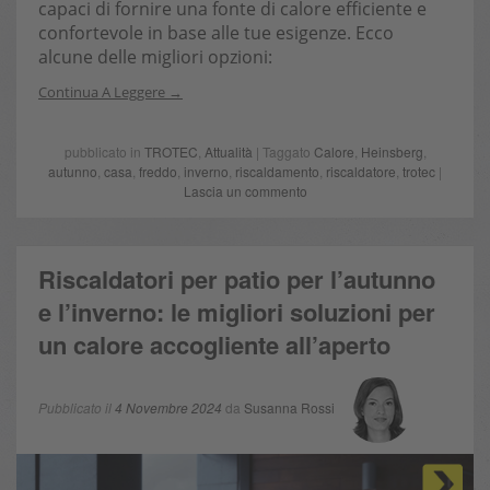
capaci di fornire una fonte di calore efficiente e
confortevole in base alle tue esigenze. Ecco
alcune delle migliori opzioni:
Continua A Leggere
pubblicato in
TROTEC
,
Attualità
| Taggato
Calore
,
Heinsberg
,
autunno
,
casa
,
freddo
,
inverno
,
riscaldamento
,
riscaldatore
,
trotec
|
Lascia un commento
Riscaldatori per patio per l’autunno
e l’inverno: le migliori soluzioni per
un calore accogliente all’aperto
Pubblicato il
4 Novembre 2024
da
Susanna Rossi