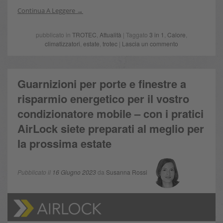
Continua A Leggere
pubblicato in
TROTEC
,
Attualità
| Taggato
3 in 1
,
Calore
,
climatizzatori
,
estate
,
trotec
|
Lascia un commento
Guarnizioni per porte e finestre a
risparmio energetico per il vostro
condizionatore mobile – con i pratici
AirLock siete preparati al meglio per
la prossima estate
Pubblicato il
16 Giugno 2023
da
Susanna Rossi