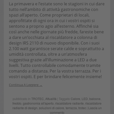
La primavera e l’estate sono le stagioni in cui dare
tutto nell’ambito di attività gastronomiche con
spazi all’aperto. Come proprietari di locali,
approfittate di ogni ora in cui i vostri ospiti si
sentono a proprio agio all’esterno. Affinché sia
così anche nelle giornate più fredde, fareste bene
a dare un’occhiata al riscaldatore a colonna di
design IRS 2110 di nuovo disponibile. Con i suoi
2.100 watt garantisce serate calde e soprattutto a
umidità controllata, oltre a un’atmosfera
suggestiva grazie all’illuminazione a LED a due
livelli. Tutto controllabile comodamente tramite
comando a distanza. Per la vostra terrazza. Per i
vostri ospiti. E per brindare felicemente insieme!
Continua A Leggere
pubblicato in
TROTEC
,
Attualità
| Taggato
Calore
,
LED
,
balcone
,
freddo
,
gastronomia all'aperto
,
riscaldatore radiante
,
riscaldatore
radiante di design
,
soluzioni di calore
,
terrazza
,
trotec
|
Lascia un
commento