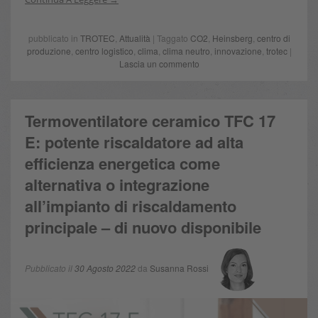
pubblicato in
TROTEC
,
Attualità
| Taggato
CO2
,
Heinsberg
,
centro di
produzione
,
centro logistico
,
clima
,
clima neutro
,
innovazione
,
trotec
|
Lascia un commento
Termoventilatore ceramico TFC 17
E: potente riscaldatore ad alta
efficienza energetica come
alternativa o integrazione
all’impianto di riscaldamento
principale – di nuovo disponibile
Pubblicato il
30 Agosto 2022
da
Susanna Rossi