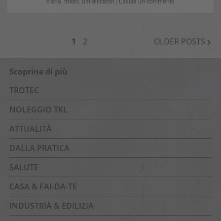
d'aria
,
trotec
,
umidificatori
|
Lascia un commento
NAVIGAZIONE
1
2
OLDER POSTS
ARTICOLI
Scoprine di più
TROTEC
NOLEGGIO TKL
ATTUALITÀ
DALLA PRATICA
SALUTE
CASA & FAI-DA-TE
INDUSTRIA & EDILIZIA