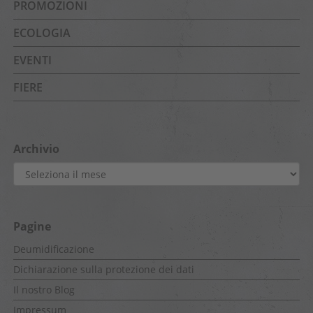
PROMOZIONI
ECOLOGIA
EVENTI
FIERE
Archivio
Archivio
Pagine
Deumidificazione
Dichiarazione sulla protezione dei dati
Il nostro Blog
Impressum