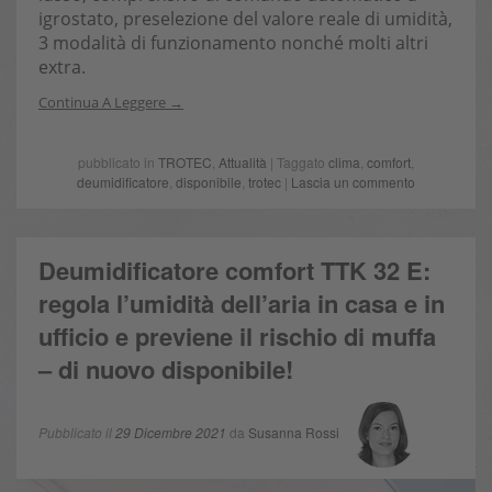
igrostato, preselezione del valore reale di umidità,
3 modalità di funzionamento nonché molti altri
extra.
Continua A Leggere
pubblicato in
TROTEC
,
Attualità
| Taggato
clima
,
comfort
,
deumidificatore
,
disponibile
,
trotec
|
Lascia un commento
Deumidificatore comfort TTK 32 E:
regola l’umidità dell’aria in casa e in
ufficio e previene il rischio di muffa
– di nuovo disponibile!
Pubblicato il
29 Dicembre 2021
da
Susanna Rossi