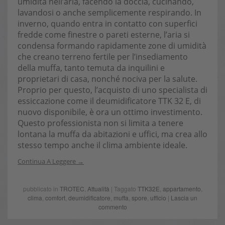
umidità nell’aria, facendo la doccia, cucinando,
lavandosi o anche semplicemente respirando. In
inverno, quando entra in contatto con superfici
fredde come finestre o pareti esterne, l’aria si
condensa formando rapidamente zone di umidità
che creano terreno fertile per l’insediamento
della muffa, tanto temuta da inquilini e
proprietari di casa, nonché nociva per la salute.
Proprio per questo, l’acquisto di uno specialista di
essiccazione come il deumidificatore TTK 32 E, di
nuovo disponibile, è ora un ottimo investimento.
Questo professionista non si limita a tenere
lontana la muffa da abitazioni e uffici, ma crea allo
stesso tempo anche il clima ambiente ideale.
Continua A Leggere
pubblicato in
TROTEC
,
Attualità
| Taggato
TTK32E
,
appartamento
,
clima
,
comfort
,
deumidificatore
,
muffa
,
spore
,
ufficio
|
Lascia un
commento