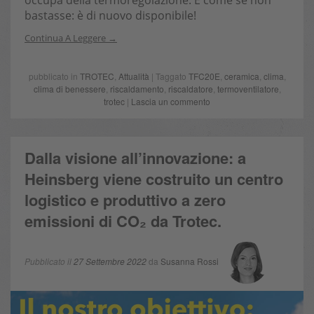
occupa della termoregolazione. E come se non
bastasse: è di nuovo disponibile!
Continua A Leggere
pubblicato in
TROTEC
,
Attualità
| Taggato
TFC20E
,
ceramica
,
clima
,
clima di benessere
,
riscaldamento
,
riscaldatore
,
termoventilatore
,
trotec
|
Lascia un commento
Dalla visione all’innovazione: a
Heinsberg viene costruito un centro
logistico e produttivo a zero
emissioni di CO₂ da Trotec.
Pubblicato il
27 Settembre 2022
da
Susanna Rossi