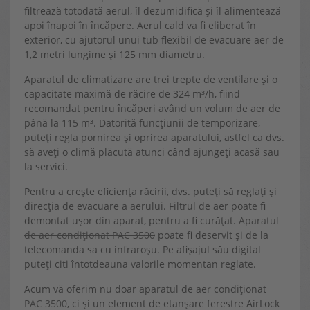
filtrează totodată aerul, îl dezumidifică și îl alimentează
apoi înapoi în încăpere. Aerul cald va fi eliberat în
exterior, cu ajutorul unui tub flexibil de evacuare aer de
1,2 metri lungime și 125 mm diametru.
Aparatul de climatizare are trei trepte de ventilare și o
capacitate maximă de răcire de 324 m³/h, fiind
recomandat pentru încăperi având un volum de aer de
până la 115 m³. Datorită funcțiunii de temporizare,
puteți regla pornirea și oprirea aparatului, astfel ca dvs.
să aveți o climă plăcută atunci când ajungeți acasă sau
la servici.
Pentru a crește eficiența răcirii, dvs. puteți să reglați și
direcția de evacuare a aerului. Filtrul de aer poate fi
demontat ușor din aparat, pentru a fi curățat.
Aparatul
de aer condiționat PAC 3500
poate fi deservit și de la
telecomanda sa cu infraroșu. Pe afișajul său digital
puteți citi întotdeauna valorile momentan reglate.
Acum vă oferim nu doar aparatul de aer condiționat
PAC 3500
, ci și un element de etanșare ferestre AirLock