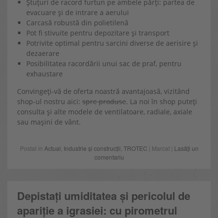
Ștuțuri de racord furtun pe ambele părți: partea de
evacuare și de intrare a aerului
Carcasă robustă din polietilenă
Pot fi stivuite pentru depozitare și transport
Potrivite optimal pentru sarcini diverse de aerisire și
dezaerare
Posibilitatea racordării unui sac de praf, pentru
exhaustare
Convingeți-vă de oferta noastră avantajoasă, vizitând
shop-ul nostru aici:
spre produse
. La noi în shop puteți
consulta și alte modele de ventilatoare, radiale, axiale
sau mașini de vânt.
Postat în
Actual
,
Industrie și construcții
,
TROTEC
| Marcat |
Lasăți un
comentariu
Depistați umiditatea și pericolul de
apariție a igrasiei: cu pirometrul