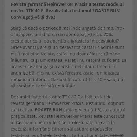
Revista germană Heimwerker Praxis a testat modelul
nostru TTK 40 E. Rezultatul a fost unul FOARTE BUN.
Convingeți-vă și dvs.!
Știați că dacă o perioadă mai îndelungată de timp, într-
o încăpere, umiditatea din aer depășește ca. 70%,
crește pericolul de apariție a igrasiei și mucegaiului?
Orice avantaj, are și un dezavantaj: astăzi clădirile sunt
mult mai bine izolate, astfel, nu doar căldura rămâne
înăuntru, ci și umiditatea. Pereții nu respiră suficient. La
aceasta se adaugă și o aerisire deficitară. Uneori, în
anumite băi nici nu există ferestre, astfel, umiditatea
rămâne în interior.
Dezumidificatorul TTK 40 E
vă ajută
să combateți această umiditate.
Dezumidificatorul casnic TTK 40 E a fost testat de
revista germană Heimwerker Praxis. Rezultatul obținut:
calificativul
FOARTE BUN
(nota generală 1,3), la raportul
preț/calitate. Revista Heimwerker Praxis este cunoscută
în Germania pentru testele profesionale pe care le
execută, informând cititorii săi asupra produselor
testate și rezultatele testelor. La funcționalitate,
TTK 40