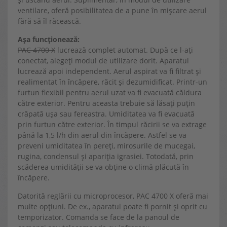
ventilare, oferă posibilitatea de a pune în mișcare aerul
fără să îl răcească.
Așa funcționează:
PAC 4700 X
lucrează complet automat. După ce l-ați
conectat, alegeți modul de utilizare dorit. Aparatul
lucrează apoi independent. Aerul aspirat va fi filtrat și
realimentat în încăpere, răcit și dezumidificat. Printr-un
furtun flexibil pentru aerul uzat va fi evacuată căldura
către exterior. Pentru aceasta trebuie să lăsați puțin
crăpată ușa sau fereastra. Umiditatea va fi evacuată
prin furtun către exterior. În timpul răcirii se va extrage
până la 1,5 l/h din aerul din încăpere. Astfel se va
preveni umiditatea în pereți, mirosurile de mucegai,
rugina, condensul și apariția igrasiei. Totodată, prin
scăderea umidității se va obține o climă plăcută în
încăpere.
Datorită reglării cu microprocesor, PAC 4700 X oferă mai
multe opțiuni. De ex., aparatul poate fi pornit și oprit cu
temporizator. Comanda se face de la panoul de