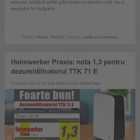
exterior, evitând astfel pătrunderea aerului cald sau a
muștelor în încăpere.
Postat în
Actual
,
TROTEC
| Marcat |
Lasăți un comentariu
Heimwerker Praxis: nota 1,3 pentru
dezumidificatorul TTK 71 E
Postat pe data de
10. iulie 2014
de către
Maria Popa