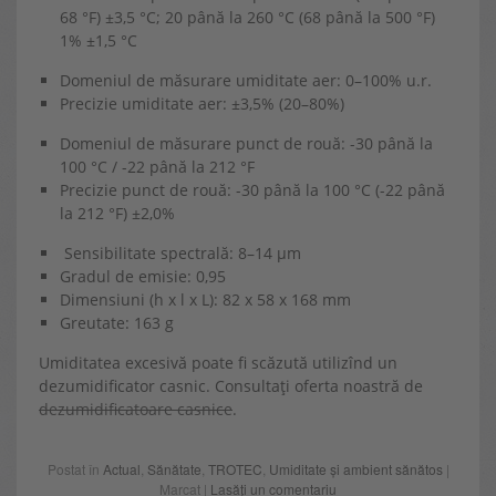
68 °F) ±3,5 °C; 20 până la 260 °C (68 până la 500 °F)
1% ±1,5 °C
Domeniul de măsurare umiditate aer: 0–100% u.r.
Precizie umiditate aer: ±3,5% (20–80%)
Domeniul de măsurare punct de rouă: -30 până la
100 °C / -22 până la 212 °F
Precizie punct de rouă: -30 până la 100 °C (-22 până
la 212 °F) ±2,0%
Sensibilitate spectrală: 8–14 μm
Gradul de emisie: 0,95
Dimensiuni (h x l x L): 82 x 58 x 168 mm
Greutate: 163 g
Umiditatea excesivă poate fi scăzută utilizînd un
dezumidificator casnic. Consultați oferta noastră de
dezumidificatoare casnice
.
Postat în
Actual
,
Sănătate
,
TROTEC
,
Umiditate și ambient sănătos
|
Marcat |
Lasăți un comentariu