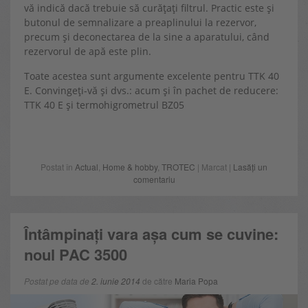
vă indică dacă trebuie să curățați filtrul. Practic este și
butonul de semnalizare a preaplinului la rezervor,
precum și deconectarea de la sine a aparatului, când
rezervorul de apă este plin.
Toate acestea sunt argumente excelente pentru TTK 40
E. Convingeți-vă și dvs.: acum și în pachet de reducere:
TTK 40 E și termohigrometrul BZ05
Postat în
Actual
,
Home & hobby
,
TROTEC
| Marcat |
Lasăți un
comentariu
Întâmpinați vara așa cum se cuvine:
noul PAC 3500
Postat pe data de
2. iunie 2014
de către
Maria Popa