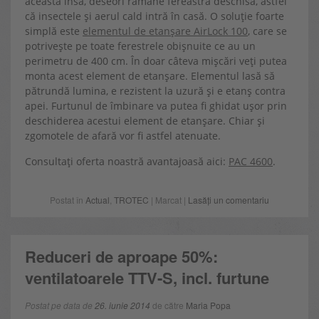
aceasta însă, deseori rămâne fereastra deschisă, astfel
că insectele și aerul cald intră în casă. O soluție foarte
simplă este
elementul de etanșare AirLock 100
, care se
potrivește pe toate ferestrele obișnuite ce au un
perimetru de 400 cm. În doar câteva mișcări veți putea
monta acest element de etanșare. Elementul lasă să
pătrundă lumina, e rezistent la uzură și e etanș contra
apei. Furtunul de îmbinare va putea fi ghidat ușor prin
deschiderea acestui element de etanșare. Chiar și
zgomotele de afară vor fi astfel atenuate.
Consultați oferta noastră avantajoasă aici:
PAC 4600
.
Postat în
Actual
,
TROTEC
| Marcat |
Lasăți un comentariu
Reduceri de aproape 50%:
ventilatoarele TTV-S, incl. furtune
Postat pe data de
26. iunie 2014
de către
Maria Popa