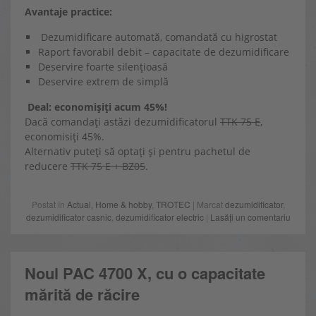
Avantaje practice:
Dezumidificare automată, comandată cu higrostat
Raport favorabil debit – capacitate de dezumidificare
Deservire foarte silențioasă
Deservire extrem de simplă
Deal: economișiți acum 45%!
Dacă comandați astăzi dezumidificatorul
TTK 75 E
,
economisiți 45%.
Alternativ puteți să optați și pentru pachetul de
reducere
TTK 75 E + BZ05
.
Postat în
Actual
,
Home & hobby
,
TROTEC
| Marcat
dezumidificator
,
dezumidificator casnic
,
dezumidificator electric
|
Lasăți un comentariu
Noul PAC 4700 X, cu o capacitate
mărită de răcire