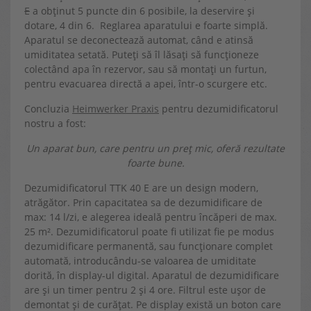
E
a obținut 5 puncte din 6 posibile, la deservire și
dotare, 4 din 6. Reglarea aparatului e foarte simplă.
Aparatul se deconectează automat, când e atinsă
umiditatea setată. Puteți să îl lăsați să funcționeze
colectând apa în rezervor, sau să montați un furtun,
pentru evacuarea directă a apei, într-o scurgere etc.
Concluzia
Heimwerker Praxis
pentru dezumidificatorul
nostru a fost:
Un aparat bun, care pentru un preț mic, oferă rezultate
foarte bune.
Dezumidificatorul TTK 40 E are un design modern,
atrăgător. Prin capacitatea sa de dezumidificare de
max: 14 l/zi, e alegerea ideală pentru încăperi de max.
25 m². Dezumidificatorul poate fi utilizat fie pe modus
dezumidificare permanentă, sau funcționare complet
automată, introducându-se valoarea de umiditate
dorită, în display-ul digital. Aparatul de dezumidificare
are și un timer pentru 2 și 4 ore. Filtrul este ușor de
demontat și de curățat. Pe display există un boton care