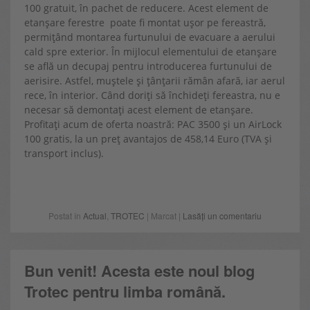
100 gratuit, în pachet de reducere. Acest element de
etanșare ferestre poate fi montat ușor pe fereastră,
permițând montarea furtunului de evacuare a aerului
cald spre exterior. În mijlocul elementului de etanșare
se află un decupaj pentru introducerea furtunului de
aerisire. Astfel, muștele și țânțarii rămân afară, iar aerul
rece, în interior. Când doriți să închideți fereastra, nu e
necesar să demontați acest element de etanșare.
Profitați acum de oferta noastră: PAC 3500 și un AirLock
100 gratis, la un preț avantajos de 458,14 Euro (TVA și
transport inclus).
Postat în
Actual
,
TROTEC
| Marcat |
Lasăți un comentariu
Bun venit! Acesta este noul blog
Trotec pentru limba română.