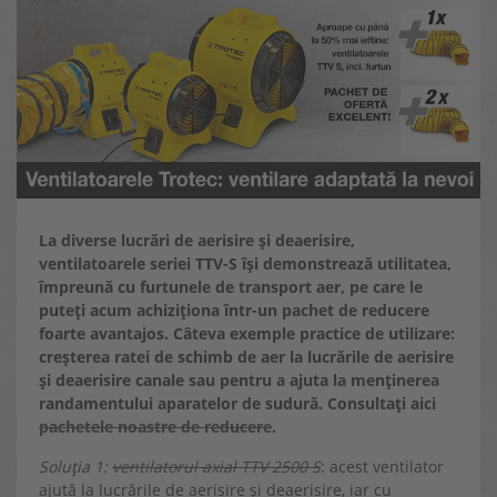
La diverse lucrări de aerisire și deaerisire,
ventilatoarele seriei TTV-S își demonstrează utilitatea,
împreună cu furtunele de transport aer, pe care le
puteți acum achiziționa într-un pachet de reducere
foarte avantajos. Câteva exemple practice de utilizare:
creșterea ratei de schimb de aer la lucrările de aerisire
și deaerisire canale sau pentru a ajuta la menținerea
randamentului aparatelor de sudură. Consultați aici
pachetele noastre de reducere
.
Soluția 1:
ventilatorul axial TTV 2500 S
: acest ventilator
ajută la lucrările de aerisire și deaerisire, iar cu