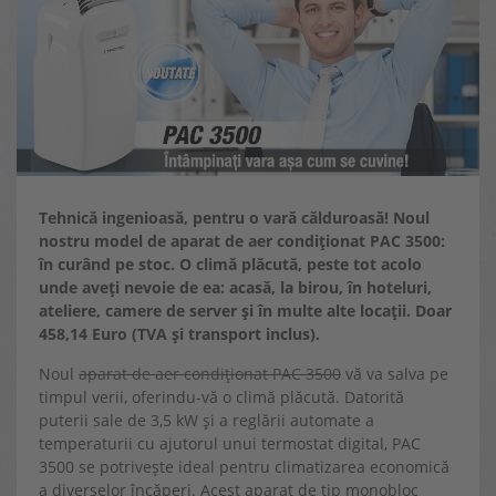
Tehnică ingenioasă, pentru o vară călduroasă! Noul
nostru model de aparat de aer condiționat PAC 3500:
în curând pe stoc. O climă plăcută, peste tot acolo
unde aveți nevoie de ea: acasă, la birou, în hoteluri,
ateliere, camere de server și în multe alte locații. Doar
458,14 Euro (TVA și transport inclus).
Noul
aparat de aer condiționat PAC 3500
vă va salva pe
timpul verii, oferindu-vă o climă plăcută. Datorită
puterii sale de 3,5 kW și a reglării automate a
temperaturii cu ajutorul unui termostat digital, PAC
3500 se potrivește ideal pentru climatizarea economică
a diverselor încăperi. Acest aparat de tip monobloc