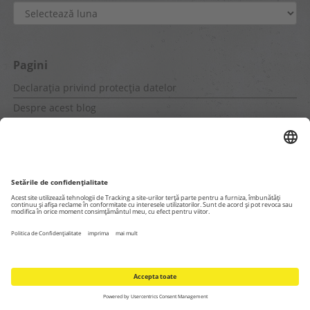
Arhive
Pagini
Declarația privind protecția datelor
Despre acest blog
Despre noi
Pagini interne