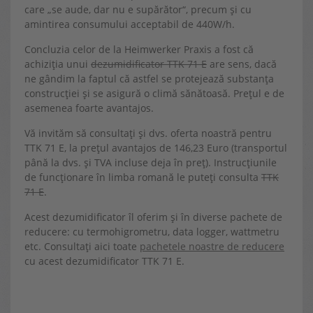
care „se aude, dar nu e supărător“, precum și cu
amintirea consumului acceptabil de 440W/h.
Concluzia celor de la Heimwerker Praxis a fost că
achiziția unui
dezumidificator TTK 71 E
are sens, dacă
ne gândim la faptul că astfel se protejează substanța
construcției și se asigură o climă sănătoasă. Prețul e de
asemenea foarte avantajos.
Vă invităm să consultați și dvs. oferta noastră pentru
TTK 71 E, la prețul avantajos de 146,23 Euro (transportul
până la dvs. și TVA incluse deja în preț). Instrucțiunile
de funcționare în limba romană le puteți consulta
TTK
71 E
.
Acest dezumidificator îl oferim și în diverse pachete de
reducere: cu termohigrometru, data logger, wattmetru
etc. Consultați aici toate
pachetele noastre de reducere
cu acest dezumidificator TTK 71 E.