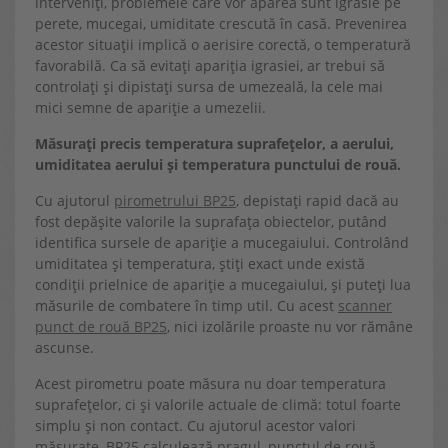
interveniți, problemele care vor apărea sunt igrasie pe
perete, mucegai, umiditate crescută în casă. Prevenirea
acestor situații implică o aerisire corectă, o temperatură
favorabilă. Ca să evitați apariția igrasiei, ar trebui să
controlați și dipistați sursa de umezeală, la cele mai
mici semne de apariție a umezelii.
Măsurați precis temperatura suprafețelor, a aerului,
umiditatea aerului și temperatura punctului de rouă.
Cu ajutorul
pirometrului BP25
, depistați rapid dacă au
fost depășite valorile la suprafața obiectelor, putând
identifica sursele de apariție a mucegaiului. Controlând
umiditatea și temperatura, știți exact unde există
condiții prielnice de apariție a mucegaiului, și puteți lua
măsurile de combatere în timp util. Cu acest
scanner
punct de rouă BP25
, nici izolările proaste nu vor rămâne
ascunse.
Acest pirometru poate măsura nu doar temperatura
suprafețelor, ci și valorile actuale de climă: totul foarte
simplu și non contact. Cu ajutorul acestor valori
măsurate, BP25 calculează pragul, punctul de rouă