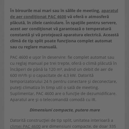
În birourile mai mari sau în sălile de meeting,
aparatul
de aer condiționat PAC 4600
vă oferă o atmosferă
plăcută, în zilele caniculare. În spațiile pentru servere,
acest aer condiționat vă garantează o temperatură
constantă și vă protejează aparatura electrică. Această
climă de tip split poate funcționa complet automat
sau cu reglare manuală.
PAC 4600 e ușor în deservire: fie complet automat sau
cu reglaj manual pe trei trepte, oferă o climă plăcută în
încăperi de până la 120 m³, având un debit de aer de
600 m³/h și o capacitate de 4,3 kW. Datorită
temporizatorului 24 h pentru conectare și deconectare,
puteți climatiza în timp util o sală de meeting.
Suplimentar, PAC 4600 are o funcție de dezumidificare.
Aparatul are și o telecomandă comodă cu IR.
Dimensiuni compacte, putere mare
Datorită construcției de tip split, unitatea interioară a
climei PAC 4600
are dimensiuni compacte, de doar 335