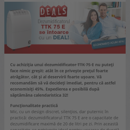
Cu achiziția unui
dezumidificator TTK 75 E
nu puteți
face nimic greșit: atât în ce privește prețul foarte
atrăgător, cât și al deservirii foarte ușoare. Vă
recomandăm să vă decideți imediat, pentru că astfel
economisiți 45%. Expedierea e posibilă după
săptămâna calendaristica 32!
Funcționalitate practică
Mic, cu un design discret, silențios, dar puternic în
practică: dezumidificatorul TTK 75 E are o capacitate de
dezumidificare maximă de 20 de litri pe zi. Prin această
capacitate, se potrivește ideal pentru uscarea de durată