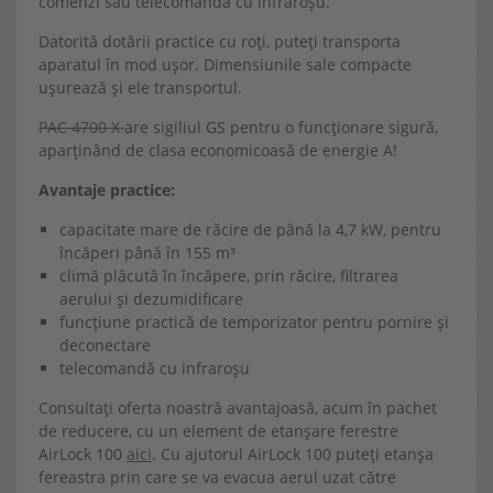
comenzi sau telecomanda cu infraroșu.
Datorită dotării practice cu roți, puteți transporta
aparatul în mod ușor. Dimensiunile sale compacte
ușurează și ele transportul.
PAC 4700 X
are sigiliul GS pentru o funcționare sigură,
aparținând de clasa economicoasă de energie A!
Avantaje practice:
capacitate mare de răcire de până la 4,7 kW, pentru
încăperi până în 155 m³
climă plăcută în încăpere, prin răcire, filtrarea
aerului și dezumidificare
funcțiune practică de temporizator pentru pornire și
deconectare
telecomandă cu infraroșu
Consultați oferta noastră avantajoasă, acum în pachet
de reducere, cu un element de etanșare ferestre
AirLock 100
aici
. Cu ajutorul AirLock 100 puteți etanșa
fereastra prin care se va evacua aerul uzat către