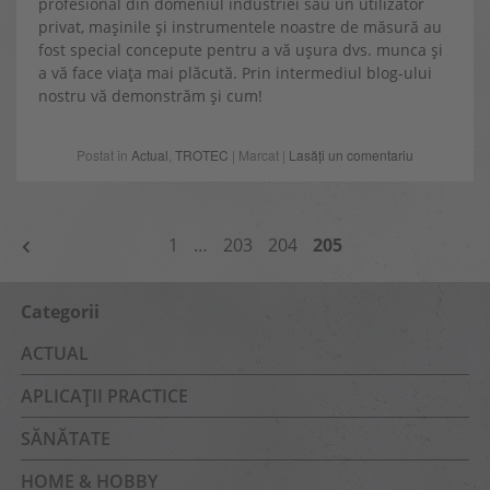
profesional din domeniul industriei sau un utilizator
privat, mașinile și instrumentele noastre de măsură au
fost special concepute pentru a vă ușura dvs. munca și
a vă face viața mai plăcută. Prin intermediul blog-ului
nostru vă demonstrăm și cum!
Postat în
Actual
,
TROTEC
| Marcat |
Lasăți un comentariu
NAVIGARE
1
…
203
204
205
ÎN
ARTICOLE
Categorii
ACTUAL
APLICAȚII PRACTICE
SĂNĂTATE
HOME & HOBBY