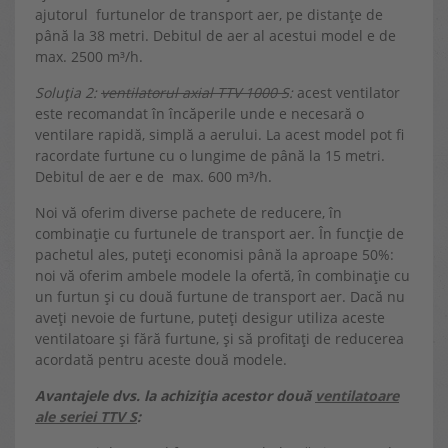
ajutorul furtunelor de transport aer, pe distanțe de
până la 38 metri. Debitul de aer al acestui model e de
max. 2500 m³/h.
Soluția 2:
ventilatorul axial TTV 1000 S
:
acest ventilator
este recomandat în încăperile unde e necesară o
ventilare rapidă, simplă a aerului. La acest model pot fi
racordate furtune cu o lungime de până la 15 metri.
Debitul de aer e de max. 600 m³/h.
Noi vă oferim diverse pachete de reducere, în
combinație cu furtunele de transport aer. În funcție de
pachetul ales, puteți economisi până la aproape 50%:
noi vă oferim ambele modele la ofertă, în combinație cu
un furtun și cu două furtune de transport aer. Dacă nu
aveți nevoie de furtune, puteți desigur utiliza aceste
ventilatoare și fără furtune, și să profitați de reducerea
acordată pentru aceste două modele.
Avantajele dvs. la achiziția acestor două
ventilatoare
ale seriei TTV S
: