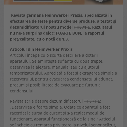
Revista germană Heimwerker Praxis, specializată în
efectuarea de teste pentru diverse produse, a testat și
dezumidificatorul nostru model
TTK 71 E
. Rezultatul
nu ne-a surprins deloc: FOARTE BUN, la raportul
preț/calitate, cu o notă de 1,3.
Articolul din Heimwerker Praxis
Articolul începe cu o scurtă descriere a dotării
aparatului. Se amintește suflanta cu două trepte,
deservirea la alegere, manuală, sau cu ajutorul
temporizatorului. Apreciată a fost și extragerea simplă a
rezervorului, pentru evacuarea condensatului adunat,
precum și posibilitatea de evacuare pe furtun a
condensului.
Revista scrie despre dezumidificatorul
TTK 71 E
:
„Deservirea e foarte simplă. Odată ce aparatul a fost
racordat la sursa de curent și s-a reglat modul de
funcționare, aparatul funcționează de la sine.“ Articolul
se încheie cu remarca privitoare la nivelul sonor scăzut,