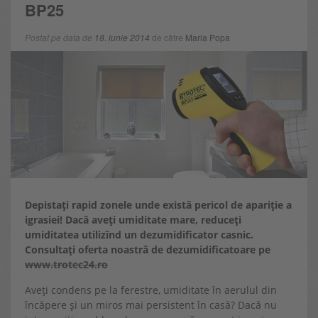
BP25
Postat pe data de
18. iunie 2014
de către
Maria Popa
Depistați rapid zonele unde există pericol de apariție a
igrasiei! Dacă aveți umiditate mare, reduceți
umiditatea utilizînd un dezumidificator casnic.
Consultați oferta noastră de dezumidificatoare pe
www.trotec24.ro
Aveți condens pe la ferestre, umiditate în aerulul din
încăpere și un miros mai persistent în casă? Dacă nu