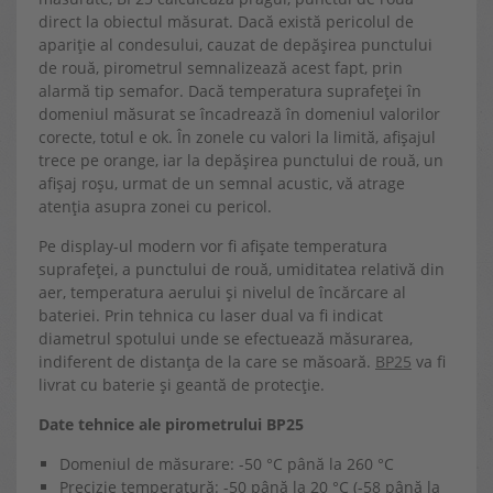
direct la obiectul măsurat. Dacă există pericolul de
apariție al condesului, cauzat de depășirea punctului
de rouă, pirometrul semnalizează acest fapt, prin
alarmă tip semafor. Dacă temperatura suprafeței în
domeniul măsurat se încadrează în domeniul valorilor
corecte, totul e ok. În zonele cu valori la limită, afișajul
trece pe orange, iar la depășirea punctului de rouă, un
afișaj roșu, urmat de un semnal acustic, vă atrage
atenția asupra zonei cu pericol.
Pe display-ul modern vor fi afișate temperatura
suprafeței, a punctului de rouă, umiditatea relativă din
aer, temperatura aerului și nivelul de încărcare al
bateriei. Prin tehnica cu laser dual va fi indicat
diametrul spotului unde se efectuează măsurarea,
indiferent de distanța de la care se măsoară.
BP25
va fi
livrat cu baterie și geantă de protecție.
Date tehnice ale pirometrului BP25
Domeniul de măsurare: -50 °C până la 260 °C
Precizie temperatură: -50 până la 20 °C (-58 până la