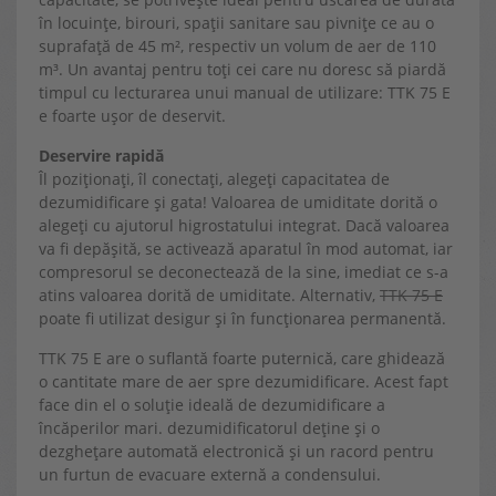
în locuințe, birouri, spații sanitare sau pivnițe ce au o
suprafață de 45 m², respectiv un volum de aer de 110
m³. Un avantaj pentru toți cei care nu doresc să piardă
timpul cu lecturarea unui manual de utilizare: TTK 75 E
e foarte ușor de deservit.
Deservire rapidă
Îl poziționați, îl conectați, alegeți capacitatea de
dezumidificare și gata! Valoarea de umiditate dorită o
alegeți cu ajutorul higrostatului integrat. Dacă valoarea
va fi depășită, se activează aparatul în mod automat, iar
compresorul se deconectează de la sine, imediat ce s-a
atins valoarea dorită de umiditate. Alternativ,
TTK 75 E
poate fi utilizat desigur și în funcționarea permanentă.
TTK 75 E are o suflantă foarte puternică, care ghidează
o cantitate mare de aer spre dezumidificare. Acest fapt
face din el o soluție ideală de dezumidificare a
încăperilor mari. dezumidificatorul deține și o
dezghețare automată electronică și un racord pentru
un furtun de evacuare externă a condensului.