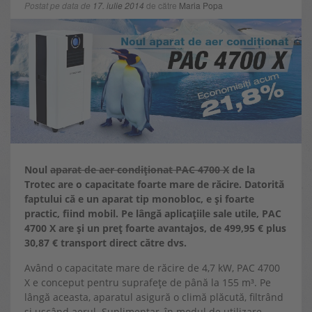
Postat pe data de
17. iulie 2014
de către
Maria Popa
Noul
aparat de aer condiționat PAC 4700 X
de la
Trotec
are o capacitate foarte mare de răcire. Datorită
faptului că e un aparat tip monobloc, e și foarte
practic, fiind mobil. Pe lângă aplicațiile sale utile, PAC
4700 X are și un preț foarte avantajos, de
499,95 €
plus
30,87 € transport direct către dvs.
Având o capacitate mare de răcire de 4,7 kW, PAC 4700
X e conceput pentru suprafețe de până la 155 m³. Pe
lângă aceasta, aparatul asigură o climă plăcută, filtrând
și uscând aerul. Suplimentar, în modul de utilizare