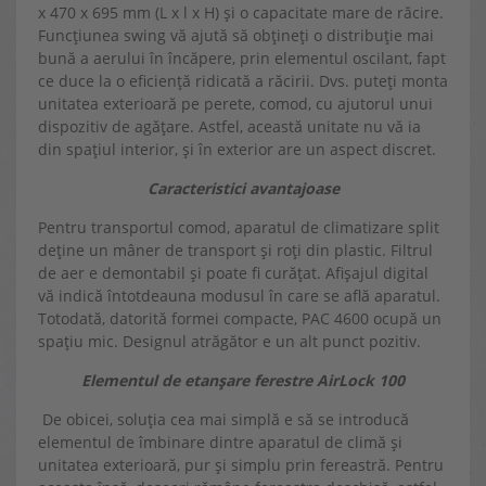
x 470 x 695 mm (L x l x H) și o capacitate mare de răcire.
Funcțiunea swing vă ajută să obțineți o distribuție mai
bună a aerului în încăpere, prin elementul oscilant, fapt
ce duce la o eficiență ridicată a răcirii. Dvs. puteți monta
unitatea exterioară pe perete, comod, cu ajutorul unui
dispozitiv de agățare. Astfel, această unitate nu vă ia
din spațiul interior, și în exterior are un aspect discret.
Caracteristici avantajoase
Pentru transportul comod, aparatul de climatizare split
deține un mâner de transport și roți din plastic. Filtrul
de aer e demontabil și poate fi curățat. Afișajul digital
vă indică întotdeauna modusul în care se află aparatul.
Totodată, datorită formei compacte, PAC 4600 ocupă un
spațiu mic. Designul atrăgător e un alt punct pozitiv.
Elementul de etanșare ferestre AirLock 100
De obicei, soluția cea mai simplă e să se introducă
elementul de îmbinare dintre aparatul de climă și
unitatea exterioară, pur și simplu prin fereastră. Pentru