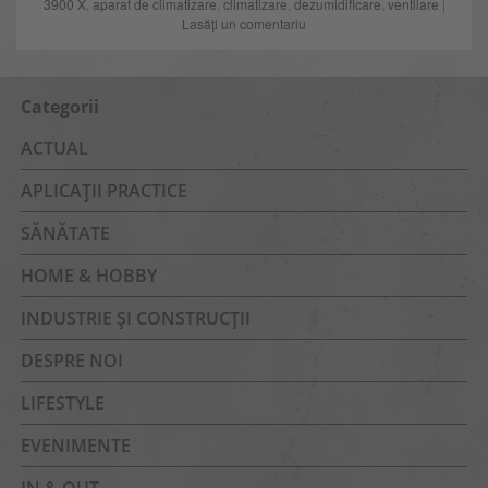
3900 X
,
aparat de climatizare
,
climatizare
,
dezumidificare
,
ventilare
|
Lasăți un comentariu
Categorii
ACTUAL
APLICAȚII PRACTICE
SĂNĂTATE
HOME & HOBBY
INDUSTRIE ȘI CONSTRUCȚII
DESPRE NOI
LIFESTYLE
EVENIMENTE