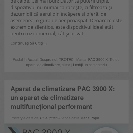
de calde. Cel mai bun: Datorită puterii triple,
dispozitivul nu numai că răcește, ci filtrează și
dezumidifică aerul din încăpere și oferă, de
asemenea, o gură de aer proaspăt. Deoarece este
extrem de silențios, este dispozitivul ideal atât
pentru uz comercial, cât și privat.
Continuați Să Citiți
Postat în
Actual
,
Despre noi
,
TROTEC
| Marcat
PAC 3900 X
,
Trotec
,
aparat de climatizare
,
clima
|
Lasăți un comentariu
Aparat de climatizare PAC 3900 X:
un aparat de climatizare
multifuncțional performant
Postat pe data de
18. august 2020
de către
Maria Popa