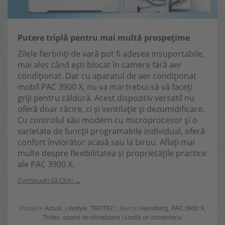
Putere triplă pentru mai multă prospețime
Zilele fierbinți de vară pot fi adesea insuportabile,
mai ales când ești blocat în camere fără aer
condiționat. Dar cu aparatul de aer condiționat
mobil PAC 3900 X, nu va mai trebui să vă faceți
griji pentru căldură. Acest dispozitiv versatil nu
oferă doar răcire, ci și ventilație și dezumidificare.
Cu controlul său modern cu microprocesor și o
varietate de funcții programabile individual, oferă
confort înviorător acasă sau la birou. Aflați mai
multe despre flexibilitatea și proprietățile practice
ale PAC 3900 X.
Continuați Să Citiți
Postat în
Actual
,
Lifestyle
,
TROTEC
| Marcat
Heinsberg
,
PAC 3900 X
,
Trotec
,
aparat de climatizare
|
Lasăți un comentariu