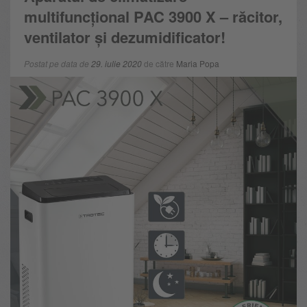
multifuncțional PAC 3900 X – răcitor,
ventilator și dezumidificator!
Postat pe data de
29. iulie 2020
de către
Maria Popa