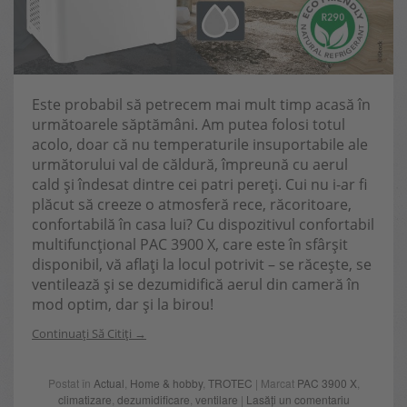
Este probabil să petrecem mai mult timp acasă în
următoarele săptămâni. Am putea folosi totul
acolo, doar că nu temperaturile insuportabile ale
următorului val de căldură, împreună cu aerul
cald și îndesat dintre cei patri pereți. Cui nu i-ar fi
plăcut să creeze o atmosferă rece, răcoritoare,
confortabilă în casa lui? Cu dispozitivul confortabil
multifuncțional PAC 3900 X, care este în sfârșit
disponibil, vă aflați la locul potrivit – se răcește, se
ventilează și se dezumidifică aerul din cameră în
mod optim, dar și la birou!
Continuați Să Citiți
Postat în
Actual
,
Home & hobby
,
TROTEC
| Marcat
PAC 3900 X
,
climatizare
,
dezumidificare
,
ventilare
|
Lasăți un comentariu