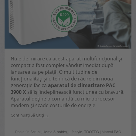
Nu e de mirare că acest aparat multifuncțional și
compact a fost complet vândut imediat după
lansarea sa pe piață. O multitudine de
funcționalități și o tehnică de răcire din noua
generație fac ca
aparatul de climatizare PAC
3900 X
să își îndeplinească funcțiunea cu bravură.
Aparatul deține o comandă cu microprocesor
modern și scade costurile de energie.
Continuați Să Citiți
Postat în
Actual
,
Home & hobby
,
Lifestyle
,
TROTEC
| Marcat
PAC