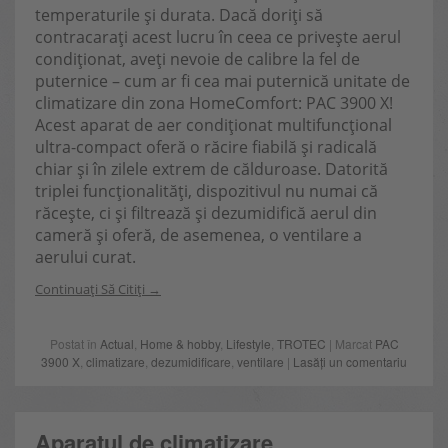
temperaturile și durata. Dacă doriți să
contracarați acest lucru în ceea ce privește aerul
condiționat, aveți nevoie de calibre la fel de
puternice – cum ar fi cea mai puternică unitate de
climatizare din zona HomeComfort: PAC 3900 X!
Acest aparat de aer condiționat multifuncțional
ultra-compact oferă o răcire fiabilă și radicală
chiar și în zilele extrem de călduroase. Datorită
triplei funcționalități, dispozitivul nu numai că
răcește, ci și filtrează și dezumidifică aerul din
cameră și oferă, de asemenea, o ventilare a
aerului curat.
Continuați Să Citiți
Postat în
Actual
,
Home & hobby
,
Lifestyle
,
TROTEC
| Marcat
PAC
3900 X
,
climatizare
,
dezumidificare
,
ventilare
|
Lasăți un comentariu
Aparatul de climatizare