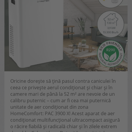
Oricine dorește să țină pasul contra caniculei în
ceea ce privește aerul condiționat și chiar și în
camere mari de până la 52 m² are nevoie de un
calibru puternic – cum ar fi cea mai puternică
unitate de aer condiționat din zona
HomeComfort: PAC 3900 X! Acest aparat de aer
condiționat multifuncțional ultracompact asigură
o răcire fiabilă și radicală chiar și în zilele extrem