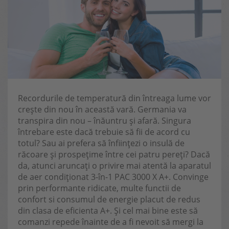
Recordurile de temperatură din întreaga lume vor
crește din nou în această vară. Germania va
transpira din nou – înăuntru și afară. Singura
întrebare este dacă trebuie să fii de acord cu
totul? Sau ai prefera să înființezi o insulă de
răcoare și prospețime între cei patru pereți? Dacă
da, atunci aruncați o privire mai atentă la aparatul
de aer condiționat 3-în-1 PAC 3000 X A+. Convinge
prin performante ridicate, multe functii de
confort si consumul de energie placut de redus
din clasa de eficienta A+. Și cel mai bine este să
comanzi repede înainte de a fi nevoit să mergi la