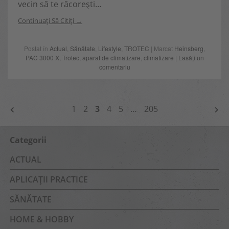
vecin să te răcorești…
Continuați Să Citiți
Postat în
Actual
,
Sănătate
,
Lifestyle
,
TROTEC
| Marcat
Heinsberg
,
PAC 3000 X
,
Trotec
,
aparat de climatizare
,
climatizare
|
Lasăți un
comentariu
NAVIGARE
1
2
3
4
5
…
205
ÎN
ARTICOLE
Categorii
ACTUAL
APLICAȚII PRACTICE
SĂNĂTATE
HOME & HOBBY