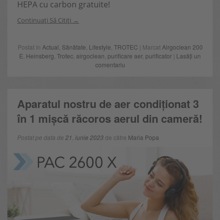
HEPA cu carbon gratuite!
Continuați Să Citiți
Postat în
Actual
,
Sănătate
,
Lifestyle
,
TROTEC
| Marcat
Airgoclean 200
E
,
Heinsberg
,
Trotec
,
airgoclean
,
purificare aer
,
purificator
|
Lasăți un
comentariu
Aparatul nostru de aer condiționat 3
în 1 mișcă răcoros aerul din cameră!
Postat pe data de
21. iunie 2023
de către
Maria Popa