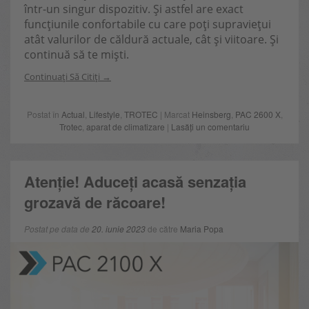
într-un singur dispozitiv. Și astfel are exact
funcțiunile confortabile cu care poți supraviețui
atât valurilor de căldură actuale, cât și viitoare. Și
continuă să te miști.
Continuați Să Citiți
Postat în
Actual
,
Lifestyle
,
TROTEC
| Marcat
Heinsberg
,
PAC 2600 X
,
Trotec
,
aparat de climatizare
|
Lasăți un comentariu
Atenție! Aduceți acasă senzația
grozavă de răcoare!
Postat pe data de
20. iunie 2023
de către
Maria Popa