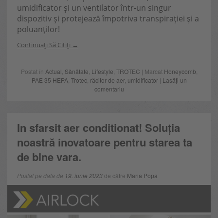
umidificator și un ventilator într-un singur
dispozitiv și protejează împotriva transpirației și a
poluanților!
Continuați Să Citiți
Postat în
Actual
,
Sănătate
,
Lifestyle
,
TROTEC
| Marcat
Honeycomb
,
PAE 35 HEPA
,
Trotec
,
răcitor de aer
,
umidificator
|
Lasăți un
comentariu
In sfarsit aer conditionat! Soluția
noastră inovatoare pentru starea ta
de bine vara.
Postat pe data de
19. iunie 2023
de către
Maria Popa