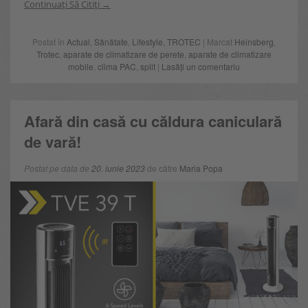
Continuați Să Citiți
Postat în
Actual
,
Sănătate
,
Lifestyle
,
TROTEC
| Marcat
Heinsberg
,
Trotec
,
aparate de climatizare de perete
,
aparate de climatizare
mobile
,
clima PAC
,
split
|
Lasăți un comentariu
Afară din casă cu căldura caniculară
de vară!
Postat pe data de
20. iunie 2023
de către
Maria Popa