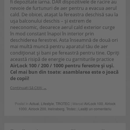
fi depozitate iarna. DAR dispozitivele de racire au
nevoie de furtunuri de aer pentru a evacua aerul
cald. De obicei, atașat la fereastra deschisă sau la
ușa balconului deschis – și extrem de
neeconomic, deoarece aerul cald exterior curge
în mod constant înapoi în interior prin
deschiderea ferestrei. Asta înseamnă de două ori
mai multă muncă pentru aparatul tău de aer
condiționat și bani pe fereastră pentru tine. Opriți
această risipă de energie cu garniturile practice
AirLock 100 / 200 / 1000 pentru ferestre și uși.
Cel mai bun din toate: asamblarea este o joacă
de copii!
Continuați Să Citiți
Postat în
Actual
,
Lifestyle
,
TROTEC
| Marcat
AirLock 100
,
Airlock
1000
,
Airlock 200
,
Heinsberg
,
Trotec
|
Lasăți un comentariu