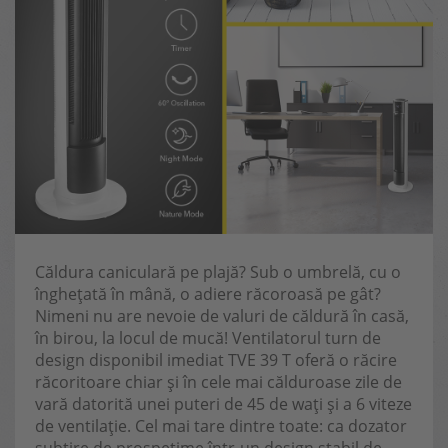
Căldura caniculară pe plajă? Sub o umbrelă, cu o
înghețată în mână, o adiere răcoroasă pe gât?
Nimeni nu are nevoie de valuri de căldură în casă,
în birou, la locul de mucă! Ventilatorul turn de
design disponibil imediat TVE 39 T oferă o răcire
răcoritoare chiar și în cele mai călduroase zile de
vară datorită unei puteri de 45 de wați și a 6 viteze
de ventilație. Cel mai tare dintre toate: ca dozator