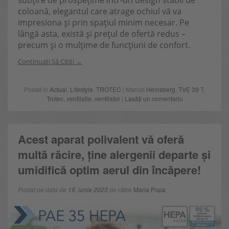
subțire de prospețime într-un design stabil de
coloană, elegantul care atrage ochiul vă va
impresiona și prin spațiul minim necesar. Pe
lângă asta, există și prețul de ofertă redus –
precum și o mulțime de funcțiuni de confort.
Continuați Să Citiți
Postat în
Actual
,
Lifestyle
,
TROTEC
| Marcat
Heinsberg
,
TVE 39 T
,
Trotec
,
ventilatie
,
ventilator
|
Lasăți un comentariu
Acest aparat polivalent vă oferă
multă răcire, ține alergenii departe și
umidifică optim aerul din încăpere!
Postat pe data de
19. iunie 2023
de către
Maria Popa