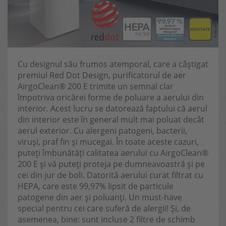
Cu designul său frumos atemporal, care a câștigat
premiul Red Dot Design, purificatorul de aer
AirgoClean® 200 E trimite un semnal clar
împotriva oricărei forme de poluare a aerului din
interior. Acest lucru se datorează faptului că aerul
din interior este în general mult mai poluat decât
aerul exterior. Cu alergeni patogeni, bacterii,
viruși, praf fin și mucegai. În toate aceste cazuri,
puteți îmbunătăți calitatea aerului cu AirgoClean®
200 E și vă puteți proteja pe dumneavoastră și pe
cei din jur de boli. Datorită aerului curat filtrat cu
HEPA, care este 99,97% lipsit de particule
patogene din aer și poluanți. Un must-have
special pentru cei care suferă de alergii! Și, de
asemenea, bine: sunt incluse 2 filtre de schimb