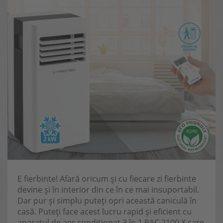
E fierbinte! Afară oricum și cu fiecare zi fierbinte
devine și în interior din ce în ce mai insuportabil.
Dar pur și simplu puteți opri această caniculă în
casă. Puteți face acest lucru rapid și eficient cu
aparatul de aer condiționat 3 în 1 PAC 2100 X care