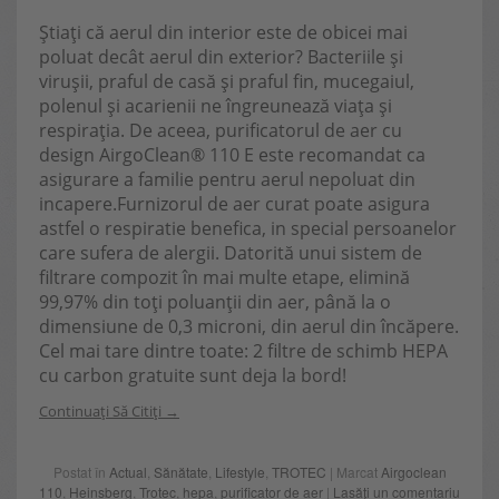
Știați că aerul din interior este de obicei mai
poluat decât aerul din exterior? Bacteriile și
virușii, praful de casă și praful fin, mucegaiul,
polenul și acarienii ne îngreunează viața și
respirația. De aceea, purificatorul de aer cu
design AirgoClean® 110 E este recomandat ca
asigurare a familie pentru aerul nepoluat din
incapere.Furnizorul de aer curat poate asigura
astfel o respiratie benefica, in special persoanelor
care sufera de alergii. Datorită unui sistem de
filtrare compozit în mai multe etape, elimină
99,97% din toți poluanții din aer, până la o
dimensiune de 0,3 microni, din aerul din încăpere.
Cel mai tare dintre toate: 2 filtre de schimb HEPA
cu carbon gratuite sunt deja la bord!
Continuați Să Citiți
Postat în
Actual
,
Sănătate
,
Lifestyle
,
TROTEC
| Marcat
Airgoclean
110
,
Heinsberg
,
Trotec
,
hepa
,
purificator de aer
|
Lasăți un comentariu