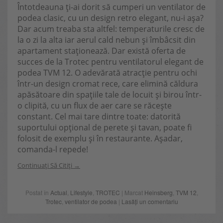
Întotdeauna ți-ai dorit să cumperi un ventilator de
podea clasic, cu un design retro elegant, nu-i așa?
Dar acum treaba sta altfel: temperaturile cresc de
la o zi la alta iar aerul cald nebun și îmbâcsit din
apartament staționează. Dar există oferta de
succes de la Trotec pentru ventilatorul elegant de
podea TVM 12. O adevărată atracție pentru ochi
într-un design cromat rece, care elimină căldura
apăsătoare din spațiile tale de locuit și birou într-
o clipită, cu un flux de aer care se răcește
constant. Cel mai tare dintre toate: datorită
suportului opțional de perete și tavan, poate fi
folosit de exemplu și în restaurante. Așadar,
comanda-l repede!
Continuați Să Citiți
Postat în
Actual
,
Lifestyle
,
TROTEC
| Marcat
Heinsberg
,
TVM 12
,
Trotec
,
ventilator de podea
|
Lasăți un comentariu