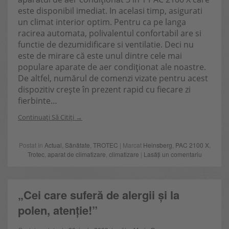
este disponibil imediat. In acelasi timp, asigurati
un climat interior optim. Pentru ca pe langa
racirea automata, polivalentul confortabil are si
functie de dezumidificare si ventilatie. Deci nu
este de mirare că este unul dintre cele mai
populare aparate de aer condiționat ale noastre.
De altfel, numărul de comenzi vizate pentru acest
dispozitiv crește în prezent rapid cu fiecare zi
fierbinte…
Continuați Să Citiți
Postat în
Actual
,
Sănătate
,
TROTEC
| Marcat
Heinsberg
,
PAC 2100 X
,
Trotec
,
aparat de climatizare
,
climatizare
|
Lasăți un comentariu
„Cei care suferă de alergii și la
polen, atenție!”