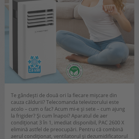
Te gândești de două ori la fiecare mișcare din
cauza căldurii? Telecomanda televizorului este
acolo – cum o fac? Acum mi-e și sete – cum ajung
la frigider? Și cum înapoi? Aparatul de aer
condiționat 3 în 1, imediat disponibil, PAC 2600 X
elimină astfel de preocupări. Pentru că combină
aerul condiționat, ventilatorul și dezumidificatorul