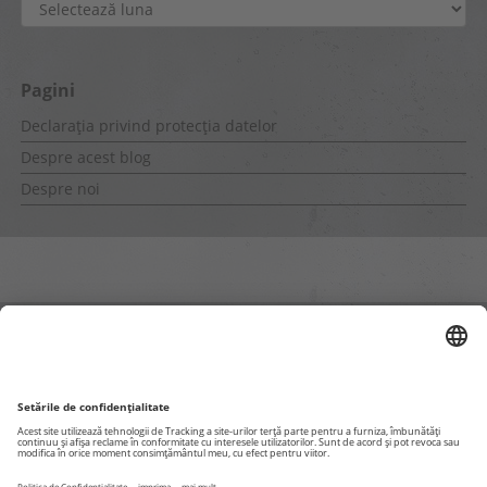
Arhive
Pagini
Declarația privind protecția datelor
Despre acest blog
Despre noi
Pagini interne