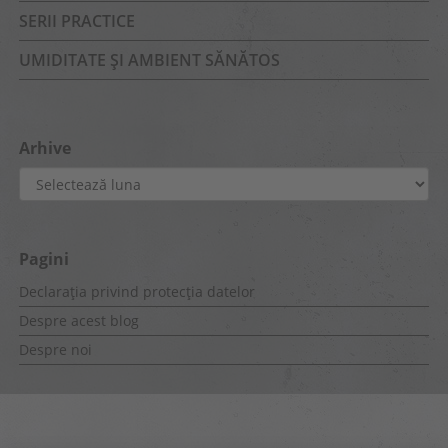
SERII PRACTICE
UMIDITATE ȘI AMBIENT SĂNĂTOS
Arhive
Arhive
Pagini
Declarația privind protecția datelor
Despre acest blog
Despre noi