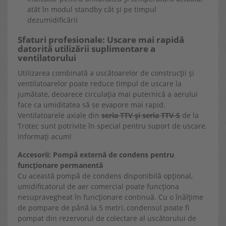
atât în modul standby cât și pe timpul
dezumidificării
Sfaturi profesionale: Uscare mai rapidă
datorită utilizării suplimentare a
ventilatorului
Utilizarea combinată a uscătoarelor de construcții și
ventilatoarelor poate reduce timpul de uscare la
jumătate, deoarece circulația mai puternică a aerului
face ca umiditatea să se evapore mai rapid.
Ventilatoarele axiale din
seria TTV și seria TTV-S
de la
Trotec sunt potrivite în special pentru suport de uscare.
Informați acum!
Accesorii: Pompă externă de condens pentru
funcționare permanentă
Cu această pompă de condens disponibilă opțional,
umidificatorul de aer comercial poate funcționa
nesupravegheat în funcționare continuă. Cu o înălțime
de pompare de până la 5 metri, condensul poate fi
pompat din rezervorul de colectare al uscătorului de