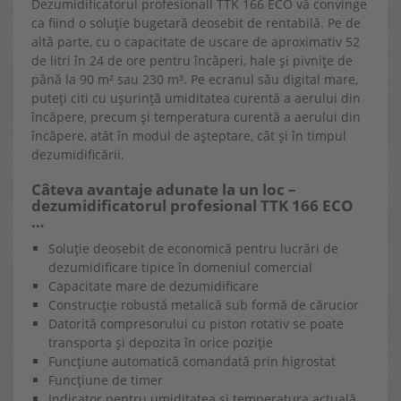
Dezumidificatorul profesionall TTK 166 ECO vă convinge
ca fiind o soluție bugetară deosebit de rentabilă. Pe de
altă parte, cu o capacitate de uscare de aproximativ 52
de litri în 24 de ore pentru încăperi, hale și pivnițe de
până la 90 m² sau 230 m³. Pe ecranul său digital mare,
puteți citi cu ușurință umiditatea curentă a aerului din
încăpere, precum și temperatura curentă a aerului din
încăpere, atât în ​​modul de așteptare, cât și în timpul
dezumidificării.
Câteva avantaje adunate la un loc –
dezumidificatorul profesional TTK 166 ECO
…
Soluție deosebit de economică pentru lucrări de
dezumidificare tipice în domeniul comercial
Capacitate mare de dezumidificare
Construcție robustă metalică sub formă de cărucior
Datorită compresorului cu piston rotativ se poate
transporta și depozita în orice poziție
Funcțiune automatică comandată prin higrostat
Funcțiune de timer
Indicator pentru umiditatea și temperatura actuală,