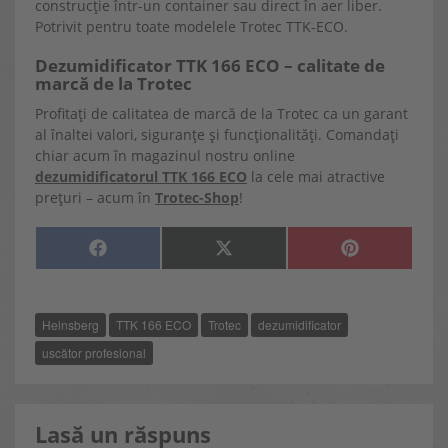
construcție într-un container sau direct în aer liber.
Potrivit pentru toate modelele Trotec TTK-ECO.
Dezumidificator TTK 166 ECO – calitate de
marcă de la Trotec
Profitați de calitatea de marcă de la Trotec ca un garant
al înaltei valori, siguranțe și funcționalități. Comandați
chiar acum în magazinul nostru online
dezumidificatorul TTK 166 ECO
la cele mai atractive
prețuri – acum în
Trotec-Shop
!
SHARE
SHARE
SHARE
F
X
P
ON
ON
ON
A
(
I
C
T
N
E
W
T
B
I
E
O
T
R
Heinsberg
TTK 166 ECO
Trotec
dezumidificator
O
T
E
K
E
S
R
T
uscător profesional
)
Lasă un răspuns