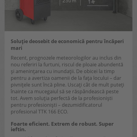
Soluție deosebit de economică pentru încăperi
mari
Recent, prognozele meteorologilor au inclus din
nou referiri la furtuni, riscul de ploaie abundentă
și amenințarea cu inundații. De obicei la timp
pentru a avertiza oamenii de la fața locului – dar
pivnițele sunt încă pline. Uscați cât de mult puteți
înainte ca mucegaiul să se răspândească peste
tot. Avem soluția perfectă de la profesioniști
pentru profesioniști – dezumidificatorul
profesional TTK 166 ECO.
Foarte eficient. Extrem de robust. Super
ieftin.