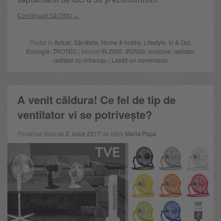
Continuați Să Citiți
Postat în
Actual
,
Sănătate
,
Home & hobby
,
Lifestyle
,
In & Out
,
Ecologie
,
TROTEC
| Marcat
IR 2000
,
IR2000
,
incalzire
,
radiator
,
radiator cu infraroșu
|
Lasăți un comentariu
A venit căldura! Ce fel de tip de
ventilator vi se potrivește?
Postat pe data de
2. iunie 2017
de către
Maria Popa