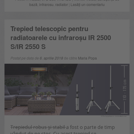
bază
,
infrarosu
,
radiator
|
Lasăți un comentariu
Trepied telescopic pentru
radiatoarele cu infraroșu IR 2500
S/IR 2550 S
Postat pe data de
6. aprilie 2018
de către
Maria Popa
Trepiedul robus și stabil
a fost o parte de timp
vândut de pe stoc. Cu acest trepied se