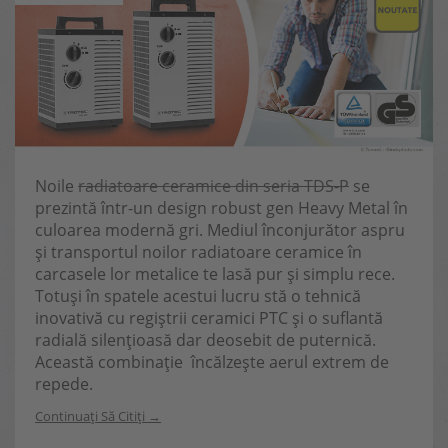
Noile
radiatoare ceramice din seria TDS-P
se
prezintă într-un design robust gen Heavy Metal în
culoarea modernă gri. Mediul înconjurător aspru
și transportul noilor radiatoare ceramice în
carcasele lor metalice te lasă pur și simplu rece.
Totuși în spatele acestui lucru stă o tehnică
inovativă cu regiștrii ceramici PTC și o suflantă
radială silențioasă dar deosebit de puternică.
Această combinație încălzește aerul extrem de
repede.
Continuați Să Citiți