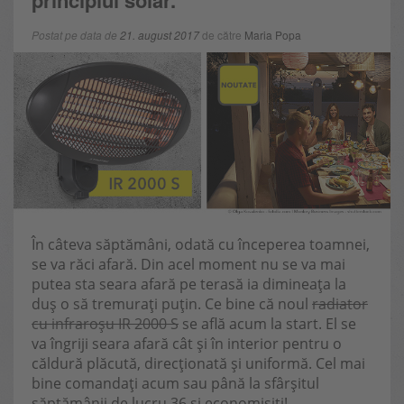
principiul solar.
Postat pe data de
21. august 2017
de către
Maria Popa
În câteva săptămâni, odată cu începerea toamnei,
se va răci afară. Din acel moment nu se va mai
putea sta seara afară pe terasă ia dimineața la
duș o să tremurați puțin. Ce bine că noul
radiator
cu infraroșu IR 2000 S
se află acum la start. El se
va îngriji seara afară cât și în interior pentru o
căldură plăcută, direcționată și uniformă. Cel mai
bine comandați acum sau până la sfârșitul
săptămânii de lucru 36 și economisiti!