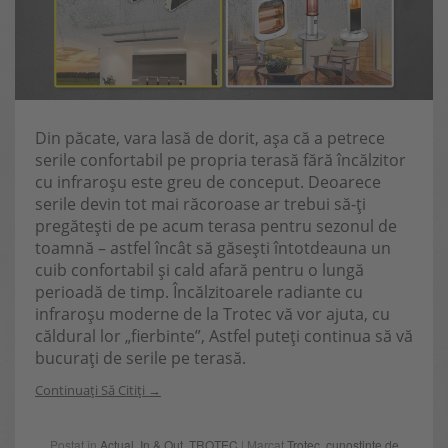
Din păcate, vara lasă de dorit, așa că a petrece
serile confortabil pe propria terasă fără încălzitor
cu infraroșu este greu de conceput. Deoarece
serile devin tot mai răcoroase ar trebui să-ți
pregătești de pe acum terasa pentru sezonul de
toamnă – astfel încât să găsești întotdeauna un
cuib confortabil și cald afară pentru o lungă
perioadă de timp. Încălzitoarele radiante cu
infraroșu moderne de la Trotec vă vor ajuta, cu
căldural lor „fierbinte”, Astfel puteți continua să vă
bucurați de serile pe terasă.
Continuați Să Citiți
Postat în
Actual
,
In & Out
,
TROTEC
| Marcat
Trotec
,
cunoștințe de