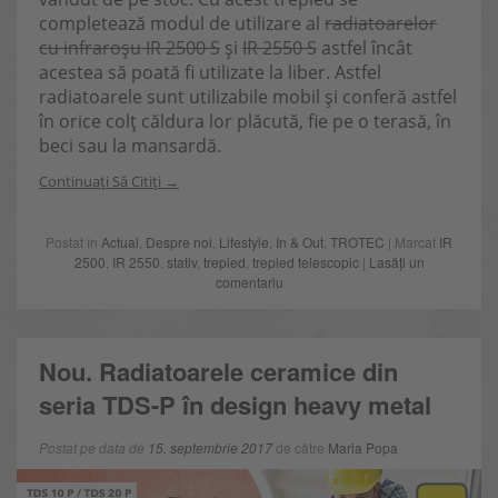
completează modul de utilizare al
radiatoarelor
cu infraroșu IR 2500 S
și
IR 2550 S
astfel încât
acestea să poată fi utilizate la liber. Astfel
radiatoarele sunt utilizabile mobil și conferă astfel
în orice colț căldura lor plăcută, fie pe o terasă, în
beci sau la mansardă.
Continuați Să Citiți
Postat în
Actual
,
Despre noi
,
Lifestyle
,
In & Out
,
TROTEC
| Marcat
IR
2500
,
IR 2550
,
stativ
,
trepied
,
trepied telescopic
|
Lasăți un
comentariu
Nou. Radiatoarele ceramice din
seria TDS-P în design heavy metal
Postat pe data de
15. septembrie 2017
de către
Maria Popa