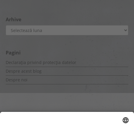
Arhive
Arhive
Pagini
Declarația privind protecția datelor
Despre acest blog
Despre noi