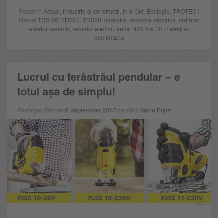
Postat în
Actual
,
Industrie și construcții
,
In & Out
,
Ecologie
,
TROTEC
|
Marcat
TDS-20
,
TDS10
,
TDS20
,
incalzire
,
incalzire electrica
,
radiator
,
radiator ceramic
,
radiator electric
,
seria TDS
,
tds 10
|
Lasăți un
comentariu
Lucrul cu ferăstrăul pendular – e
totul așa de simplu!
Postat pe data de
6. septembrie 2017
de către
Maria Popa