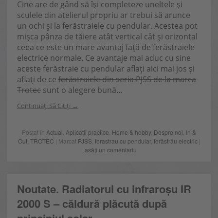
Cine are de gând să își completeze uneltele și
sculele din atelierul propriu ar trebui să arunce
un ochi și la ferăstraiele cu pendular. Acestea pot
mișca pânza de tăiere atât vertical cât și orizontal
ceea ce este un mare avantaj față de ferăstraiele
electrice normale. Ce avantaje mai aduc cu sine
aceste ferăstraie cu pendular aflați aici mai jos și
aflați de ce
ferăstraiele din seria PJSS de la marca
Trotec
sunt o alegere bună…
Continuați Să Citiți
Postat în
Actual
,
Aplicații practice
,
Home & hobby
,
Despre noi
,
In &
Out
,
TROTEC
| Marcat
PJSS
,
ferastrau cu pendular
,
ferăstrău electric
|
Lasăți un comentariu
Noutate. Radiatorul cu infraroșu IR
2000 S – căldură plăcută după