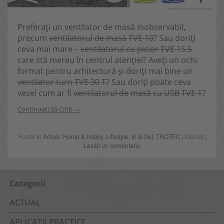
Preferați un ventilator de masă inobservabil,
precum
ventilatorul de masă TVE 10
? Sau doriți
ceva mai mare –
ventilatorul cu picior TVE 15 S
care stă mereu în centrul atenției? Aveți un ochi
format pentru arhitectură și doriți mai bine un
ventilator turn TVE 30 T
? Sau doriți poate ceva
vesel cum ar fi
ventilatorul de masă cu USB TVE 1
?
Continuați Să Citiți
Postat în
Actual
,
Home & hobby
,
Lifestyle
,
In & Out
,
TROTEC
| Marcat |
Lasăți un comentariu
Categorii
ACTUAL
APLICAȚII PRACTICE