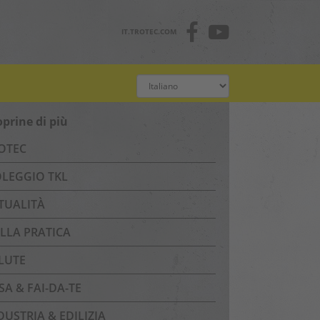
IT.TROTEC.COM
oprine di più
OTEC
LEGGIO TKL
TUALITÀ
LLA PRATICA
LUTE
SA & FAI-DA-TE
DUSTRIA & EDILIZIA