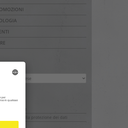
OMOZIONI
OLOGIA
ENTI
ERE
chivio
hivio
gine
midificazione
hiarazione sulla protezione dei dati
nostro Blog