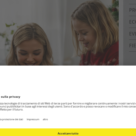
PR
EC
EV
FI
Ar
Arc
Pa
Deu
Dic
Il 