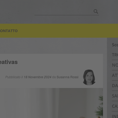
Search
for:
CONTATTO
Sc
TR
eativas
NO
AT
Pubblicato il
18 Novembre 2024
da
Susanna Rossi
DA
SA
CA
IN