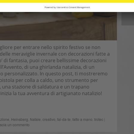
Im
gliore per entrare nello spirito festivo se non
elle meraviglie invernale con decorazioni fatte a
’ di fantasia, puoi creare bellissime decorazioni
ell’Avvento, di una ghirlanda natalizia, di un
to personalizzato. In questo post, ti mostreremo
pistola per colla a caldo, uno strumento per
ce, una stazione di saldatura e un trapano
e inizia la tua avventura di artigianato natalizio!
zione
,
Heinsberg
,
Natale
,
creativo
,
fai-da-te
,
fatto a mano
,
trotec
|
scia un commento