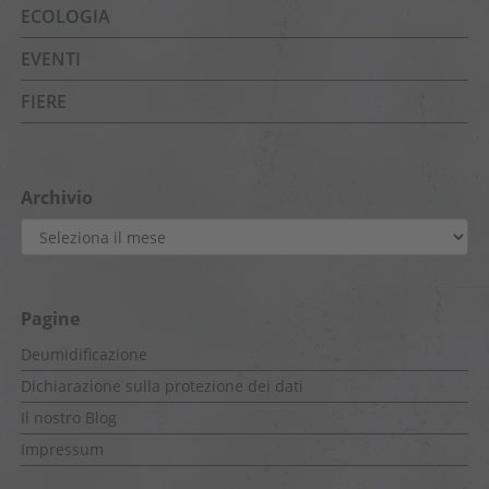
ECOLOGIA
EVENTI
FIERE
Archivio
Archivio
Pagine
Deumidificazione
Dichiarazione sulla protezione dei dati
Il nostro Blog
Impressum