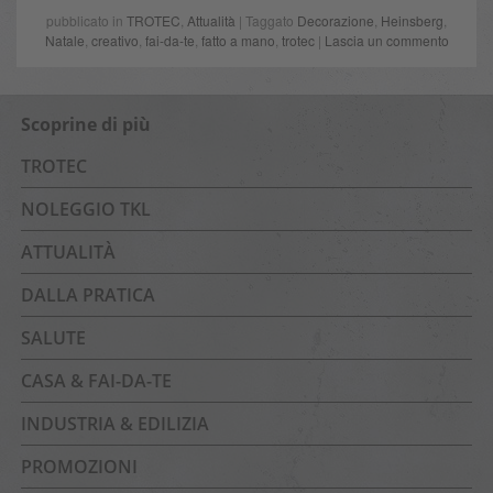
pubblicato in
TROTEC
,
Attualità
| Taggato
Decorazione
,
Heinsberg
,
Natale
,
creativo
,
fai-da-te
,
fatto a mano
,
trotec
|
Lascia un commento
Scoprine di più
TROTEC
NOLEGGIO TKL
ATTUALITÀ
DALLA PRATICA
SALUTE
CASA & FAI-DA-TE
INDUSTRIA & EDILIZIA
PROMOZIONI