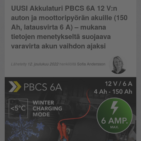
UUSI Akkulaturi PBCS 6A 12 V:n
auton ja moottoripyörän akuille (150
Ah, latausvirta 6 A) – mukana
tietojen menetykseltä suojaava
varavirta akun vaihdon ajaksi
Lähetetty
12. joulukuu 2022
henkilöltä
Sofia Andersson