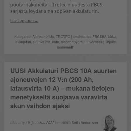
puutarhakoneita – Trotecin uudesta PBCS-
sarjasta löydät aina sopivan akkulaturin.
Lue Loppuun
Kategoriat:
Ajankohtaista
,
TROTEC
| Avainsanat:
PBCS6A
,
akku
,
akkulaturi
,
akunvaihto
,
auto
,
moottoripyörä
,
universaali
|
Kirjoita
kommentti
UUSI Akkulaturi PBCS 10A suurten
ajoneuvojen 12 V:n (200 Ah,
latausvirta 10 A) – mukana tietojen
menetykseltä suojaava varavirta
akun vaihdon ajaksi
Lähetetty
19. joulukuu 2022
henkilöltä
Sofia Andersson