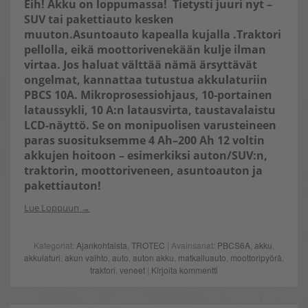
Eih! Akku on loppumassa! Tietysti juuri nyt –
SUV tai pakettiauto kesken
muuton.Asuntoauto kapealla kujalla .Traktori
pellolla, eikä moottorivenekään kulje ilman
virtaa. Jos haluat välttää nämä ärsyttävät
ongelmat, kannattaa tutustua
akkulaturiin
PBCS 10A. Mikroprosessiohjaus, 10-portainen
lataussykli, 10 A:n latausvirta, taustavalaistu
LCD-näyttö. Se on monipuolisen varusteineen
paras suosituksemme 4 Ah–200 Ah 12 voltin
akkujen hoitoon – esimerkiksi auton/SUV:n,
traktorin, moottoriveneen, asuntoauton ja
pakettiauton!
Lue Loppuun
Kategoriat:
Ajankohtaista
,
TROTEC
| Avainsanat:
PBCS6A
,
akku
,
akkulaturi
,
akun vaihto
,
auto
,
auton akku
,
matkailuauto
,
moottoripyörä
,
traktori
,
veneet
|
Kirjoita kommentti