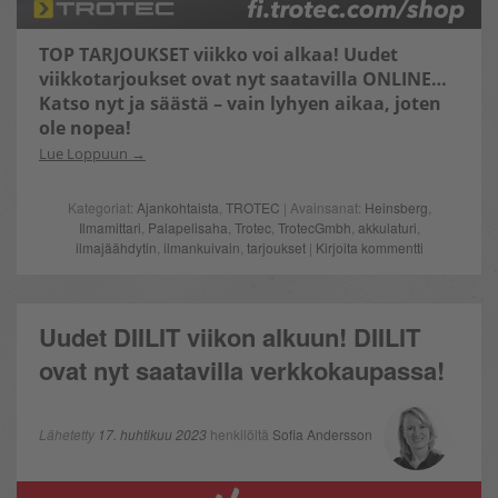
TOP TARJOUKSET
viikko voi alkaa! Uudet
viikkotarjoukset ovat nyt saatavilla ONLINE…
Katso nyt ja säästä – vain lyhyen aikaa, joten
ole nopea!
Lue Loppuun
Kategoriat:
Ajankohtaista
,
TROTEC
| Avainsanat:
Heinsberg
,
Ilmamittari
,
Palapelisaha
,
Trotec
,
TrotecGmbh
,
akkulaturi
,
ilmajäähdytin
,
ilmankuivain
,
tarjoukset
|
Kirjoita kommentti
Uudet DIILIT viikon alkuun! DIILIT
ovat nyt saatavilla verkkokaupassa!
Lähetetty
17. huhtikuu 2023
henkilöltä
Sofia Andersson