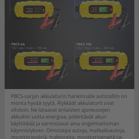
PBCS-sarjan akkulaturin hankinnalle autotalliin on
monta hyvää syytä. Älykkäät akkulaturit ovat
vihdoin. Ne lataavat erilaisten ajoneuvojen
akkuihin uutta energiaa, pidentävät akun
käyttöikää ja varmistavat aina ongelmattoman
käynnistyksen. Omistatpa autoja, matkailuautoja,
moottoripyöriä, traktoreita, moottoriveneitä tai