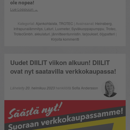
ole nopea!
Lue Loppuun
Kategoriat:
Ajankohtaista
,
TROTEC
| Avainsanat:
Heinsberg
,
Infrapunalämmitys
,
Laturi
,
Luxmeter
,
Syväkuoppapumppu
,
Trotec
,
TrotecGmbh
,
akkulaturi
,
jännitteentunnistin
,
tarjoukset
,
öljypatteri
|
Kirjoita kommentti
Uudet DIILIT viikon alkuun! DIILIT
ovat nyt saatavilla verkkokaupassa!
Lähetetty
20. helmikuu 2023
henkilöltä
Sofia Andersson