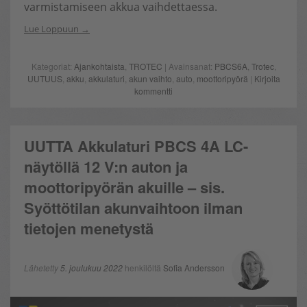
varmistamiseen akkua vaihdettaessa.
Lue Loppuun
Kategoriat:
Ajankohtaista
,
TROTEC
| Avainsanat:
PBCS6A
,
Trotec
,
UUTUUS
,
akku
,
akkulaturi
,
akun vaihto
,
auto
,
moottoripyörä
|
Kirjoita
kommentti
UUTTA Akkulaturi PBCS 4A LC-
näytöllä 12 V:n auton ja
moottoripyörän akuille – sis.
Syöttötilan akunvaihtoon ilman
tietojen menetystä
Lähetetty
5. joulukuu 2022
henkilöltä
Sofia Andersson