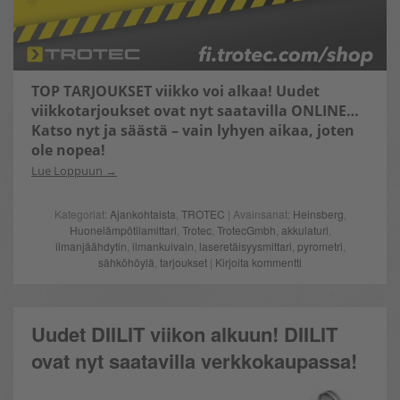
TOP TARJOUKSET
viikko voi alkaa! Uudet
viikkotarjoukset ovat nyt saatavilla ONLINE…
Katso nyt ja säästä – vain lyhyen aikaa, joten
ole nopea!
Lue Loppuun
Kategoriat:
Ajankohtaista
,
TROTEC
| Avainsanat:
Heinsberg
,
Huonelämpötilamittari
,
Trotec
,
TrotecGmbh
,
akkulaturi
,
ilmanjäähdytin
,
ilmankuivain
,
laseretäisyysmittari
,
pyrometri
,
sähköhöylä
,
tarjoukset
|
Kirjoita kommentti
Uudet DIILIT viikon alkuun! DIILIT
ovat nyt saatavilla verkkokaupassa!