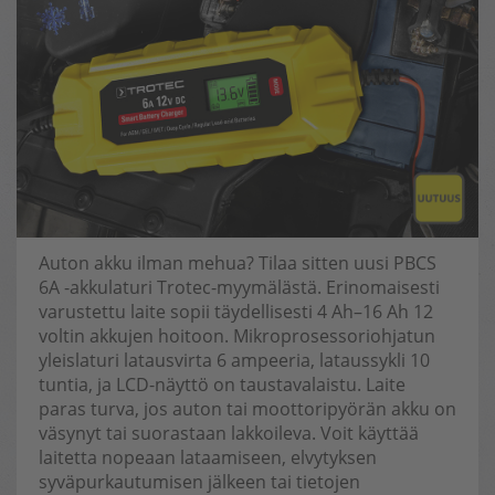
Auton akku ilman mehua? Tilaa sitten uusi PBCS
6A -akkulaturi Trotec-myymälästä. Erinomaisesti
varustettu laite sopii täydellisesti 4 Ah–16 Ah 12
voltin akkujen hoitoon. Mikroprosessoriohjatun
yleislaturi latausvirta 6 ampeeria, lataussykli 10
tuntia, ja LCD-näyttö on taustavalaistu. Laite
paras turva, jos auton tai moottoripyörän akku on
väsynyt tai suorastaan lakkoileva. Voit käyttää
laitetta nopeaan lataamiseen, elvytyksen
syväpurkautumisen jälkeen tai tietojen