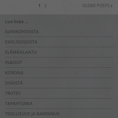
POSTS
1
2
OLDER POSTS
NAVIGATION
Lue lisää …
AJANKOHTAISTA
EKOLO(O)GISTA
ELÄMÄNLAATU
IN&OUT
KORONA
SISÄISTÄ
TROTEC
TAPAHTUMIA
TEOLLISUUS JA RAKENNUS