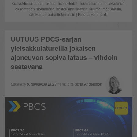
Konvektorilämmitin
,
Trotec
,
TrotecGmbh
,
Tuuletinlämmitin
,
akkulaturi
,
eksentrinen hiomakone
,
kosteusindikaattori
,
kuumailmapuhallin
,
sähköinen puhallinlämmitin
|
Kirjoita kommentti
UUTUUS PBCS-sarjan
yleisakkulatureilla jokaisen
ajoneuvon sopiva lataus – vihdoin
saatavana
Lähetetty
9. tammikuu 2023
henkilöltä
Sofia Andersson