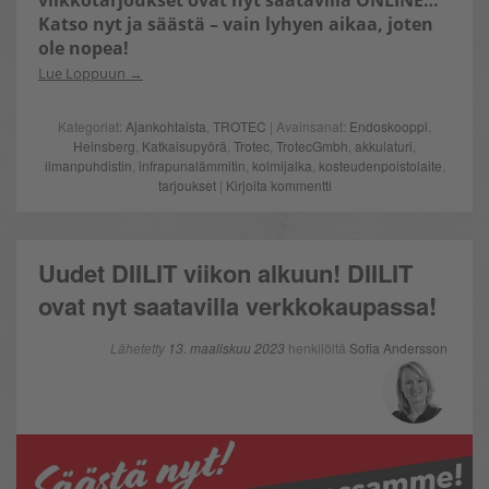
viikkotarjoukset ovat nyt saatavilla ONLINE…
Katso nyt ja säästä – vain lyhyen aikaa, joten
ole nopea!
Lue Loppuun
Kategoriat:
Ajankohtaista
,
TROTEC
| Avainsanat:
Endoskooppi
,
Heinsberg
,
Katkaisupyörä
,
Trotec
,
TrotecGmbh
,
akkulaturi
,
ilmanpuhdistin
,
infrapunalämmitin
,
kolmijalka
,
kosteudenpoistolaite
,
tarjoukset
|
Kirjoita kommentti
Uudet DIILIT viikon alkuun! DIILIT
ovat nyt saatavilla verkkokaupassa!
Lähetetty
13. maaliskuu 2023
henkilöltä
Sofia Andersson