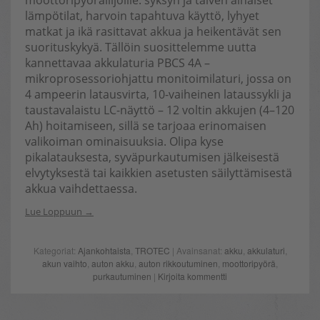
moottoripyöräilijöille: syksyn ja talven alhaiset
lämpötilat, harvoin tapahtuva käyttö, lyhyet
matkat ja ikä rasittavat akkua ja heikentävät sen
suorituskykyä. Tällöin suosittelemme uutta
kannettavaa akkulaturia PBCS 4A –
mikroprosessoriohjattu monitoimilaturi, jossa on
4 ampeerin latausvirta, 10-vaiheinen lataussykli ja
taustavalaistu LC-näyttö – 12 voltin akkujen (4–120
Ah) hoitamiseen, sillä se tarjoaa erinomaisen
valikoiman ominaisuuksia. Olipa kyse
pikalatauksesta, syväpurkautumisen jälkeisestä
elvytyksestä tai kaikkien asetusten säilyttämisestä
akkua vaihdettaessa.
Lue Loppuun
Kategoriat:
Ajankohtaista
,
TROTEC
| Avainsanat:
akku
,
akkulaturi
,
akun vaihto
,
auton akku
,
auton rikkoutuminen
,
moottoripyörä
,
purkautuminen
|
Kirjoita kommentti