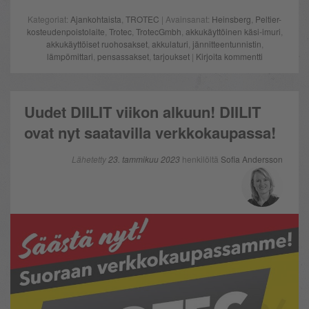
Kategoriat:
Ajankohtaista
,
TROTEC
| Avainsanat:
Heinsberg
,
Peltier-
kosteudenpoistolaite
,
Trotec
,
TrotecGmbh
,
akkukäyttöinen käsi-imuri
,
akkukäyttöiset ruohosakset
,
akkulaturi
,
jännitteentunnistin
,
lämpömittari
,
pensassakset
,
tarjoukset
|
Kirjoita kommentti
Uudet DIILIT viikon alkuun! DIILIT
ovat nyt saatavilla verkkokaupassa!
Lähetetty
23. tammikuu 2023
henkilöltä
Sofia Andersson