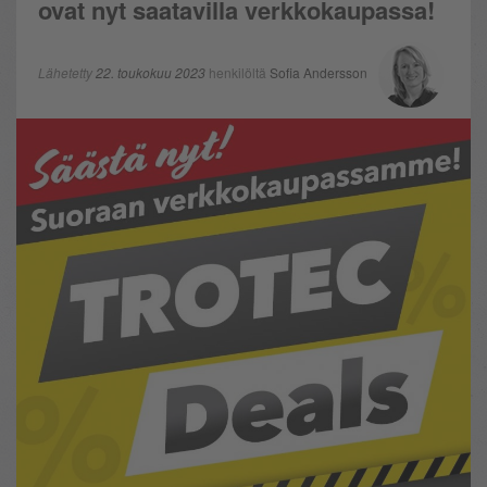
ovat nyt saatavilla verkkokaupassa!
Lähetetty
22. toukokuu 2023
henkilöltä
Sofia Andersson