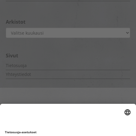
Arkistot
Arkistot
Sivut
Tietosuoja
Yhteystiedot