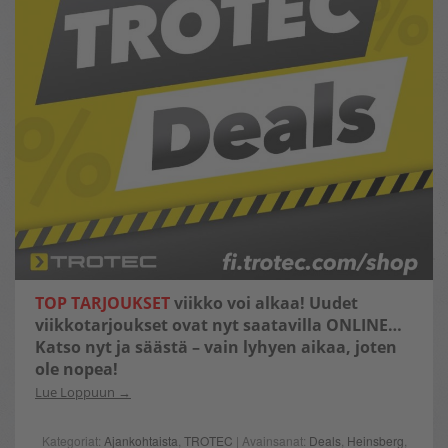
TOP TARJOUKSET
viikko voi alkaa! Uudet
viikkotarjoukset ovat nyt saatavilla ONLINE…
Katso nyt ja säästä – vain lyhyen aikaa, joten
ole nopea!
Lue Loppuun
Kategoriat:
Ajankohtaista
,
TROTEC
| Avainsanat:
Deals
,
Heinsberg
,