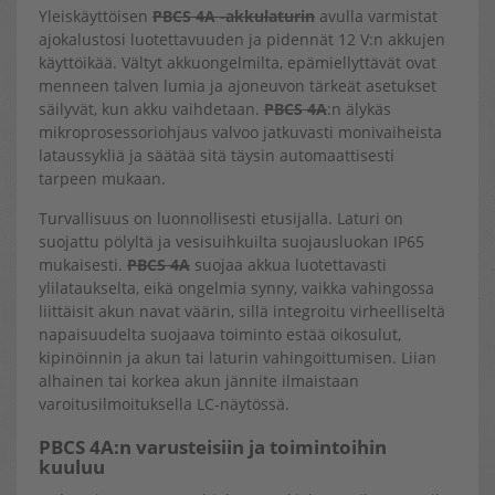
Yleiskäyttöisen
PBCS 4A -akkulaturin
avulla varmistat
ajokalustosi luotettavuuden ja pidennät 12 V:n akkujen
käyttöikää. Vältyt akkuongelmilta, epämiellyttävät ovat
menneen talven lumia ja ajoneuvon tärkeät asetukset
säilyvät, kun akku vaihdetaan.
PBCS 4A
:n älykäs
mikroprosessoriohjaus valvoo jatkuvasti monivaiheista
lataussykliä ja säätää sitä täysin automaattisesti
tarpeen mukaan.
Turvallisuus on luonnollisesti etusijalla. Laturi on
suojattu pölyltä ja vesisuihkuilta suojausluokan IP65
mukaisesti.
PBCS 4A
suojaa akkua luotettavasti
ylilataukselta, eikä ongelmia synny, vaikka vahingossa
liittäisit akun navat väärin, sillä integroitu virheelliseltä
napaisuudelta suojaava toiminto estää oikosulut,
kipinöinnin ja akun tai laturin vahingoittumisen. Liian
alhainen tai korkea akun jännite ilmaistaan
varoitusilmoituksella LC-näytössä.
PBCS 4A:n varusteisiin ja toimintoihin
kuuluu