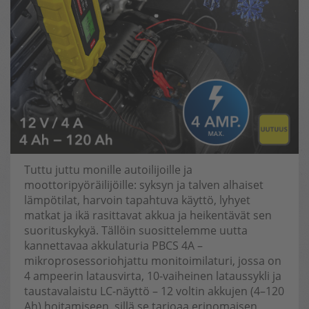
Tuttu juttu monille autoilijoille ja
moottoripyöräilijöille: syksyn ja talven alhaiset
lämpötilat, harvoin tapahtuva käyttö, lyhyet
matkat ja ikä rasittavat akkua ja heikentävät sen
suorituskykyä. Tällöin suosittelemme uutta
kannettavaa akkulaturia PBCS 4A –
mikroprosessoriohjattu monitoimilaturi, jossa on
4 ampeerin latausvirta, 10-vaiheinen lataussykli ja
taustavalaistu LC-näyttö – 12 voltin akkujen (4–120
Ah) hoitamiseen, sillä se tarjoaa erinomaisen