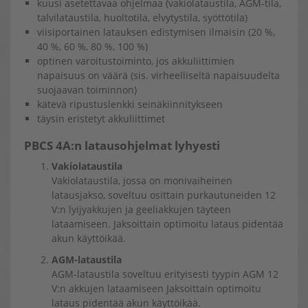
kuusi asetettavaa ohjelmaa (vakiolataustila, AGM-tila,
talvilataustila, huoltotila, elvytystila, syöttötila)
viisiportainen latauksen edistymisen ilmaisin (20 %,
40 %, 60 %, 80 %, 100 %)
optinen varoitustoiminto, jos akkuliittimien
napaisuus on väärä (sis. virheelliseltä napaisuudelta
suojaavan toiminnon)
kätevä ripustuslenkki seinäkiinnitykseen
täysin eristetyt akkuliittimet
PBCS 4A:n latausohjelmat lyhyesti
Vakiolataustila
Vakiolataustila, jossa on monivaiheinen
latausjakso, soveltuu osittain purkautuneiden 12
V:n lyijyakkujen ja geeliakkujen täyteen
lataamiseen. Jaksoittain optimoitu lataus pidentää
akun käyttöikää.
AGM-lataustila
AGM-lataustila soveltuu erityisesti tyypin AGM 12
V:n akkujen lataamiseen Jaksoittain optimoitu
lataus pidentää akun käyttöikää.