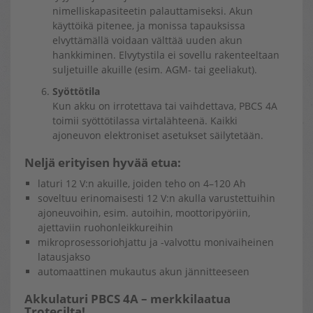
nimelliskapasiteetin palauttamiseksi. Akun
käyttöikä pitenee, ja monissa tapauksissa
elvyttämällä voidaan välttää uuden akun
hankkiminen. Elvytystila ei sovellu rakenteeltaan
suljetuille akuille (esim. AGM- tai geeliakut).
Syöttötila
Kun akku on irrotettava tai vaihdettava, PBCS 4A
toimii syöttötilassa virtalähteenä. Kaikki
ajoneuvon elektroniset asetukset säilytetään.
Neljä erityisen hyvää etua:
laturi 12 V:n akuille, joiden teho on 4–120 Ah
soveltuu erinomaisesti 12 V:n akulla varustettuihin
ajoneuvoihin, esim. autoihin, moottoripyöriin,
ajettaviin ruohonleikkureihin
mikroprosessoriohjattu ja -valvottu monivaiheinen
latausjakso
automaattinen mukautus akun jännitteeseen
Akkulaturi PBCS 4A – merkkilaatua
Trotecilta!