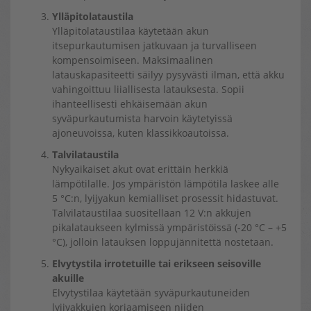
Ylläpitolataustila
Ylläpitolataustilaa käytetään akun
itsepurkautumisen jatkuvaan ja turvalliseen
kompensoimiseen. Maksimaalinen
latauskapasiteetti säilyy pysyvästi ilman, että akku
vahingoittuu liiallisesta latauksesta. Sopii
ihanteellisesti ehkäisemään akun
syväpurkautumista harvoin käytetyissä
ajoneuvoissa, kuten klassikkoautoissa.
Talvilataustila
Nykyaikaiset akut ovat erittäin herkkiä
lämpötilalle. Jos ympäristön lämpötila laskee alle
5 °C:n, lyijyakun kemialliset prosessit hidastuvat.
Talvilataustilaa suositellaan 12 V:n akkujen
pikalataukseen kylmissä ympäristöissä (-20 °C – +5
°C), jolloin latauksen loppujännitettä nostetaan.
Elvytystila irrotetuille tai erikseen seisoville
akuille
Elvytystilaa käytetään syväpurkautuneiden
lyijyakkujen korjaamiseen niiden