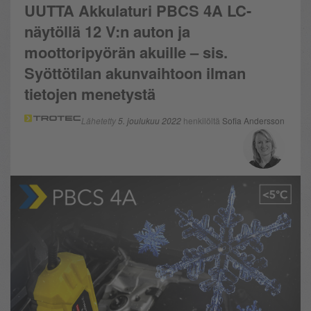
UUTTA Akkulaturi PBCS 4A LC-
näytöllä 12 V:n auton ja
moottoripyörän akuille – sis.
Syöttötilan akunvaihtoon ilman
tietojen menetystä
Lähetetty
5. joulukuu 2022
henkilöltä
Sofia Andersson