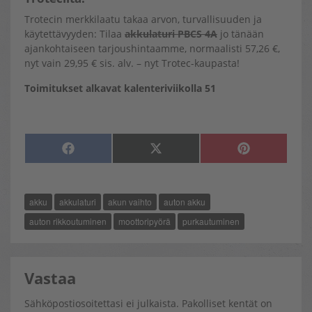
Trotecin merkkilaatu takaa arvon, turvallisuuden ja
käytettävyyden: Tilaa
akkulaturi PBCS 4A
jo tänään
ajankohtaiseen tarjoushintaamme, normaalisti 57,26 €,
nyt vain 29,95 € sis. alv. – nyt Trotec-kaupasta!
Toimitukset alkavat kalenteriviikolla 51
SHARE
SHARE
SHARE
F
X
P
ON
ON
ON
A
(
I
C
T
N
E
W
T
B
I
E
O
T
R
akku
akkulaturi
akun vaihto
auton akku
O
T
E
K
E
S
R
T
auton rikkoutuminen
moottoripyörä
purkautuminen
)
Vastaa
Sähköpostiosoitettasi ei julkaista.
Pakolliset kentät on