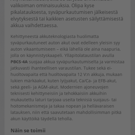
valikoiman ominaisuuksia. Olipa kyse
pikalatauksesta, syväpurkautumisen jälkeisestä
elvytyksestä tai kaikkien asetusten säilyttämisestä
akkua vaihdettaessa.
Kehittyneestä akkuteknologiasta huolimatta
syväpurkautuneet auton akut ovat edelleen yleisin syy
auton vikaantumiseen – eikä lähellä ole aina naapuria,
jolla on käynnistyskaapeli. Ylläpitolataustilan avulla
PBCS 4A
suojaa akkua syväpurkautumiselta ja varmistaa
jatkuvasti ihanteellisen varaustilan. Tukee sekä ei-
huoltovapaita että huoltovapaita 12 V:n akkuja, mukaan
lukien märkäakut, kuten lyijyakut, Ca/Ca- ja EFB-akut,
sekä geeli- ja AGM-akut. Modernien ajoneuvojen
teknisesti kehittyneisiin ja tehokkaisiin akkuihin
mukautettu laturi tarjoaa useita teknisiä suojaus- tai
hoitomekanismeja ja takaa nopean ja hellävaraisen
latauksen, niin että saavutetaan mahdollisimman pitkä
akun käyttöikä täydellä teholla.
Näin se toimii