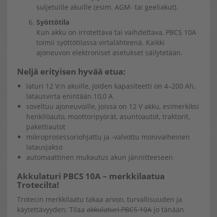
suljetuille akuille (esim. AGM- tai geeliakut).
Syöttötila
Kun akku on irrotettava tai vaihdettava, PBCS 10A
toimii syöttötilassa virtalähteenä. Kaikki
ajoneuvon elektroniset asetukset säilytetään.
Neljä erityisen hyvää etua:
laturi 12 V:n akuille, joiden kapasiteetti on 4–200 Ah,
latausvirta enintään 10,0 A
soveltuu ajoneuvoille, joissa on 12 V akku, esimerkiksi
henkilöauto, moottoripyörät, asuntoautot, traktorit,
pakettiautot
mikroprosessoriohjattu ja -valvottu monivaiheinen
latausjakso
automaattinen mukautus akun jännitteeseen
Akkulaturi PBCS 10A – merkkilaatua
Trotecilta!
Trotecin merkkilaatu takaa arvon, turvallisuuden ja
käytettävyyden: Tilaa
akkulaturi PBCS 10A
jo tänään