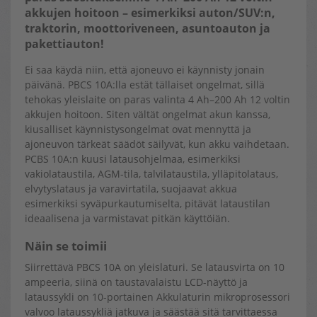
akkujen hoitoon – esimerkiksi auton/SUV:n,
traktorin, moottoriveneen, asuntoauton ja
pakettiauton!
Ei saa käydä niin, että ajoneuvo ei käynnisty jonain
päivänä. PBCS 10A:lla estät tällaiset ongelmat, sillä
tehokas yleislaite on paras valinta 4 Ah–200 Ah 12 voltin
akkujen hoitoon. Siten vältät ongelmat akun kanssa,
kiusalliset käynnistysongelmat ovat mennyttä ja
ajoneuvon tärkeät säädöt säilyvät, kun akku vaihdetaan.
PCBS 10A:n kuusi latausohjelmaa, esimerkiksi
vakiolataustila, AGM-tila, talvilataustila, ylläpitolataus,
elvytyslataus ja varavirtatila, suojaavat akkua
esimerkiksi syväpurkautumiselta, pitävät lataustilan
ideaalisena ja varmistavat pitkän käyttöiän.
Näin se toimii
Siirrettävä PBCS 10A on yleislaturi. Se latausvirta on 10
ampeeria, siinä on taustavalaistu LCD-näyttö ja
lataussykli on 10-portainen Akkulaturin mikroprosessori
valvoo lataussykliä jatkuva ja säästää sitä tarvittaessa