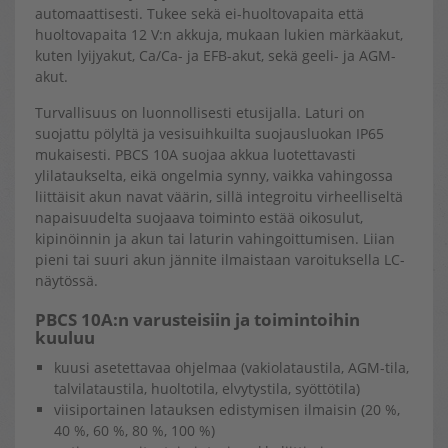
automaattisesti. Tukee sekä ei-huoltovapaita että
huoltovapaita 12 V:n akkuja, mukaan lukien märkäakut,
kuten lyijyakut, Ca/Ca- ja EFB-akut, sekä geeli- ja AGM-
akut.
Turvallisuus on luonnollisesti etusijalla. Laturi on
suojattu pölyltä ja vesisuihkuilta suojausluokan IP65
mukaisesti. PBCS 10A suojaa akkua luotettavasti
ylilataukselta, eikä ongelmia synny, vaikka vahingossa
liittäisit akun navat väärin, sillä integroitu virheelliseltä
napaisuudelta suojaava toiminto estää oikosulut,
kipinöinnin ja akun tai laturin vahingoittumisen. Liian
pieni tai suuri akun jännite ilmaistaan varoituksella LC-
näytössä.
PBCS 10A:n varusteisiin ja toimintoihin
kuuluu
kuusi asetettavaa ohjelmaa (vakiolataustila, AGM-tila,
talvilataustila, huoltotila, elvytystila, syöttötila)
viisiportainen latauksen edistymisen ilmaisin (20 %,
40 %, 60 %, 80 %, 100 %)