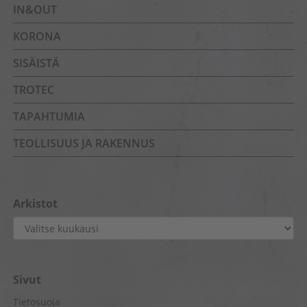
IN&OUT
KORONA
SISÄISTÄ
TROTEC
TAPAHTUMIA
TEOLLISUUS JA RAKENNUS
Arkistot
Arkistot
Sivut
Tietosuoja