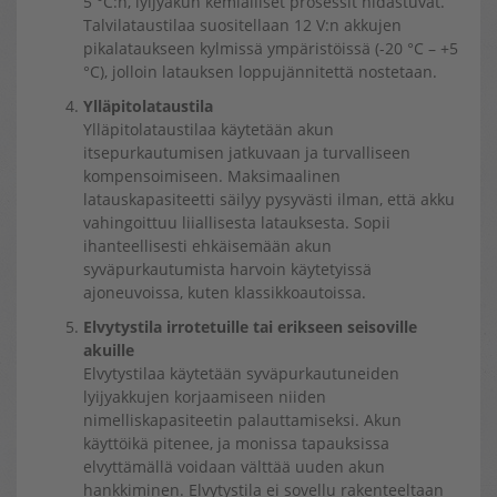
5 °C:n, lyijyakun kemialliset prosessit hidastuvat.
Talvilataustilaa suositellaan 12 V:n akkujen
pikalataukseen kylmissä ympäristöissä (-20 °C – +5
°C), jolloin latauksen loppujännitettä nostetaan.
Ylläpitolataustila
Ylläpitolataustilaa käytetään akun
itsepurkautumisen jatkuvaan ja turvalliseen
kompensoimiseen. Maksimaalinen
latauskapasiteetti säilyy pysyvästi ilman, että akku
vahingoittuu liiallisesta latauksesta. Sopii
ihanteellisesti ehkäisemään akun
syväpurkautumista harvoin käytetyissä
ajoneuvoissa, kuten klassikkoautoissa.
Elvytystila irrotetuille tai erikseen seisoville
akuille
Elvytystilaa käytetään syväpurkautuneiden
lyijyakkujen korjaamiseen niiden
nimelliskapasiteetin palauttamiseksi. Akun
käyttöikä pitenee, ja monissa tapauksissa
elvyttämällä voidaan välttää uuden akun
hankkiminen. Elvytystila ei sovellu rakenteeltaan