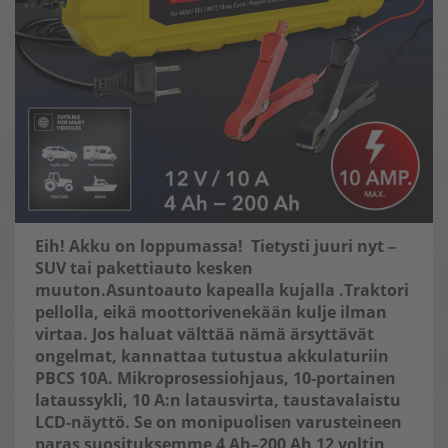
Eih! Akku on loppumassa! Tietysti juuri nyt –
SUV tai pakettiauto kesken
muuton.Asuntoauto kapealla kujalla .Traktori
pellolla, eikä moottorivenekään kulje ilman
virtaa. Jos haluat välttää nämä ärsyttävät
ongelmat, kannattaa tutustua
akkulaturiin
PBCS 10A. Mikroprosessiohjaus, 10-portainen
lataussykli, 10 A:n latausvirta, taustavalaistu
LCD-näyttö. Se on monipuolisen varusteineen
paras suosituksemme 4 Ah–200 Ah 12 voltin