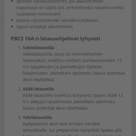
optinen varoitustoiminto, jos akkuliittimien
napaisuus on väärä (sis. virheelliseltä napaisuudelta
suojaavan toiminnon)
kätevä ripustuslenkki seinäkiinnitykseen
täysin eristetyt akkuliittimet
PBCS 10A:n latausohjelmat lyhyesti
Vakiolataustila
Vakiolataustila, jossa on monivaiheinen
latausjakso, soveltuu osittain purkautuneiden 12
V:n lyijyakkujen ja geeliakkujen täyteen
lataamiseen. Jaksoittain optimoitu lataus pidentää
akun käyttöikää.
AGM-lataustila
AGM-lataustila soveltuu erityisesti tyypin AGM 12
V:n akkujen lataamiseen Jaksoittain optimoitu
lataus pidentää akun käyttöikää.
Talvilataustila
Nykyaikaiset akut ovat erittäin herkkiä
lämpötilalle. Jos ympäristön lämpötila laskee alle