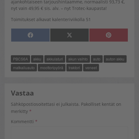
ajankohtaiseen tarjoushintaamme, normaalisti 93,73 €,
nyt vain 49,95 € sis. alv. – nyt Trotec-kaupasta!
Toimitukset alkavat kalenteriviikolla 51
SHARE
SHARE
SHARE
F
X
P
ON
ON
ON
A
(
I
C
T
N
E
W
T
B
I
E
O
T
R
PBCS6A
akku
akkulaturi
akun vaihto
auto
auton akku
O
T
E
K
E
S
R
T
matkailuauto
moottoripyörä
traktori
veneet
)
Vastaa
Sähköpostiosoitettasi ei julkaista.
Pakolliset kentät on
merkitty
*
Kommentti
*