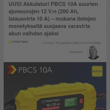
UUSI Akkulaturi PBCS 10A suurten
ajoneuvojen 12 V:n (200 Ah,
latausvirta 10 A) – mukana tietojen
menetykseltä suojaava varavirta
akun vaihdon ajaksi
Lähetetty
19. joulukuu 2022
henkilöltä
Sofia
Andersson