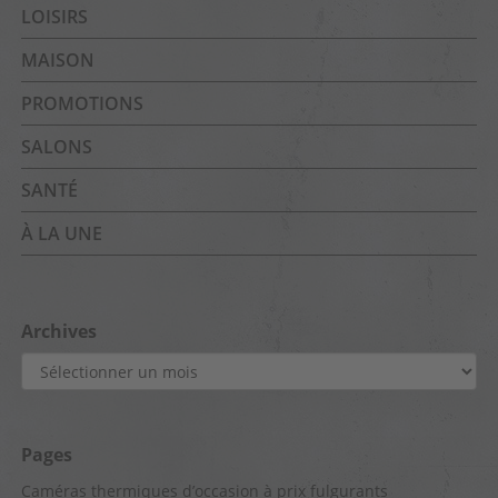
LOISIRS
MAISON
PROMOTIONS
SALONS
SANTÉ
À LA UNE
Archives
Archives
Pages
Caméras thermiques d’occasion à prix fulgurants