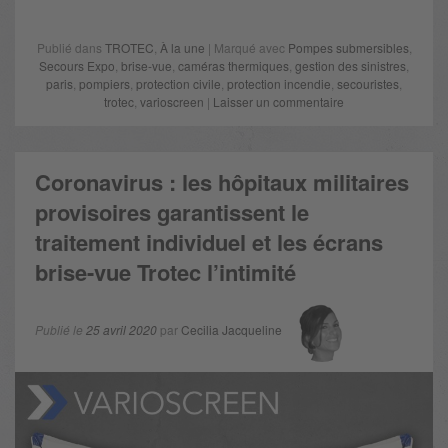
Publié dans
TROTEC
,
À la une
| Marqué avec
Pompes submersibles
,
Secours Expo
,
brise-vue
,
caméras thermiques
,
gestion des sinistres
,
paris
,
pompiers
,
protection civile
,
protection incendie
,
secouristes
,
trotec
,
varioscreen
|
Laisser un commentaire
Coronavirus : les hôpitaux militaires
provisoires garantissent le
traitement individuel et les écrans
brise-vue Trotec l’intimité
Publié le
25 avril 2020
par
Cecilia Jacqueline