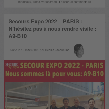
médicaux
,
trotec
,
varioscreen
|
Laisser un commentaire
Secours Expo 2022 – PARIS :
N’hésitez pas à nous rendre visite :
A9-B10
Publié le
12 mars 2022
par
Cecilia Jacqueline