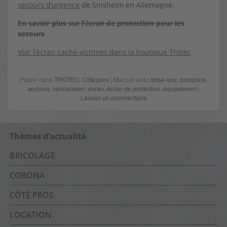
secours d’urgence
de Sinsheim en Allemagne.
En savoir plus sur l’écran de protection pour les
secours
Voir l’écran cache-victimes dans la boutique Trotec
Publié dans
TROTEC
,
Côté pros
| Marqué avec
brise-vue
,
pompiers
,
secours
,
varioscreen
,
écran
,
écran de protection
,
équipement
|
Laisser un commentaire
Thèmes d’actualité
BRICOLAGE
CORONA
CÔTÉ PROS
LOCATION