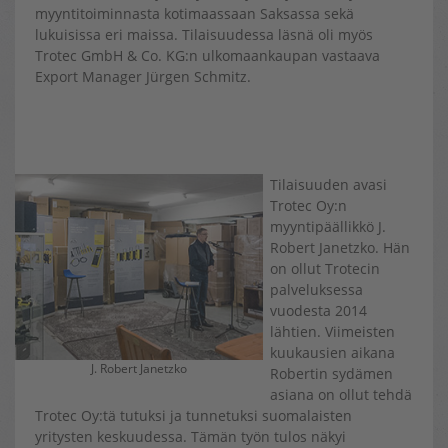
myyntitoiminnasta kotimaassaan Saksassa sekä
lukuisissa eri maissa. Tilaisuudessa läsnä oli myös
Trotec GmbH & Co. KG:n ulkomaankaupan vastaava
Export Manager Jürgen Schmitz.
Tilaisuuden avasi
Trotec Oy:n
myyntipäällikkö J.
Robert Janetzko. Hän
on ollut Trotecin
palveluksessa
vuodesta 2014
lähtien. Viimeisten
kuukausien aikana
J. Robert Janetzko
Robertin sydämen
asiana on ollut tehdä
Trotec Oy:tä tutuksi ja tunnetuksi suomalaisten
yritysten keskuudessa. Tämän työn tulos näkyi