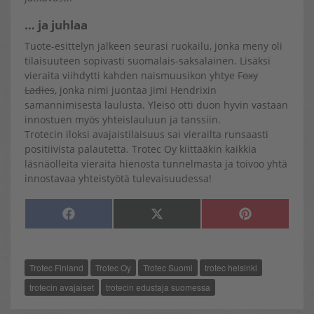
… ja juhlaa
Tuote-esittelyn jälkeen seurasi ruokailu, jonka meny oli
tilaisuuteen sopivasti suomalais-saksalainen. Lisäksi
vieraita viihdytti kahden naismuusikon yhtye
Foxy
Ladies
, jonka nimi juontaa Jimi Hendrixin
samannimisestä laulusta. Yleisö otti duon hyvin vastaan
innostuen myös yhteislauluun ja tanssiin.
Trotecin iloksi avajaistilaisuus sai vierailta runsaasti
positiivista palautetta. Trotec Oy kiittääkin kaikkia
läsnäolleita vieraita hienosta tunnelmasta ja toivoo yhtä
innostavaa yhteistyötä tulevaisuudessa!
SHARE
SHARE
SHARE
F
X
P
ON
ON
ON
A
(
I
C
T
N
E
W
T
B
I
E
O
T
R
Trotec Finland
Trotec Oy
Trotec Suomi
trotec helsinki
O
T
E
K
E
S
R
T
trotecin avajaiset
trotecin edustaja suomessa
)