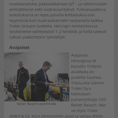
noutovarastona, pääasiakkainaan JVT – ja rakennusalan
ammattilaiset sekä vuokrausyritykset. Tulevaisuudessa
tarkoituksena on myös palvella kotitalouksia niin
myynnissä kuin vuokrauksessakin tarjoamalla kaikkia
Trotec Groupin tuotteita. Helsingin toimipisteessä
työskentelee vaihtelevasti 1-2 henkilöä, ja heitä tukevat
Saksan pääkonttorin työntekijät.
Avajaiset
Avajaisiin
Helsingissä oli
kutsuttu Trotecin
asiakkaita eri
puolelta Suomea.
Tilaisuutta isännöi
Trotec Oy:n
hallituksen
puheenjohtaja, CEO
Rainer Rausch vasemmalla
Rainer Rausch. Hän
on myös Trotec
GmbH & Co. KG:n johtoryhmän jäsen ja vastaa yhtiön