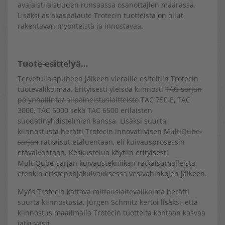
avajaistilaisuuden runsaassa osanottajien määrässä.
Lisäksi asiakaspalaute Trotecin tuotteista on ollut
rakentavan myönteistä ja innostavaa.
Tuote-esittelyä…
Tervetuliaispuheen jälkeen vieraille esiteltiin Trotecin
tuotevalikoimaa. Erityisesti yleisöä kiinnosti
TAC-sarjan
pölynhallinta/ alipaineistuslaitteisto
TAC 750 E, TAC
3000, TAC 5000 sekä TAC 6500 erilaisten
suodatinyhdistelmien kanssa. Lisäksi suurta
kiinnostusta herätti Trotecin innovatiivisen
MultiQube-
sarjan
ratkaisut etäluentaan, eli kuivausprosessin
etävalvontaan. Keskustelua käytiin erityisesti
MultiQube-sarjan kuivaustekniikan ratkaisumalleista,
etenkin eristepohjakuivauksessa vesivahinkojen jälkeen.
Myös Trotecin kattava
mittauslaitevalikoima
herätti
suurta kiinnostusta. Jürgen Schmitz kertoi lisäksi, että
kiinnostus maailmalla Trotecin tuotteita kohtaan kasvaa
jatkuvasti.