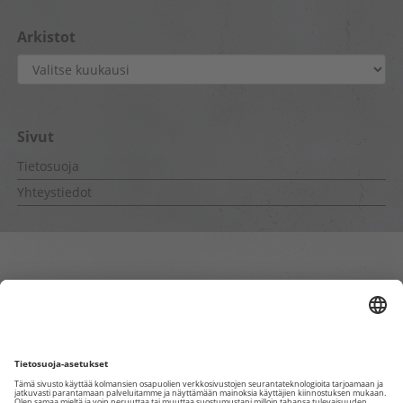
Arkistot
Arkistot
Sivut
Tietosuoja
Yhteystiedot