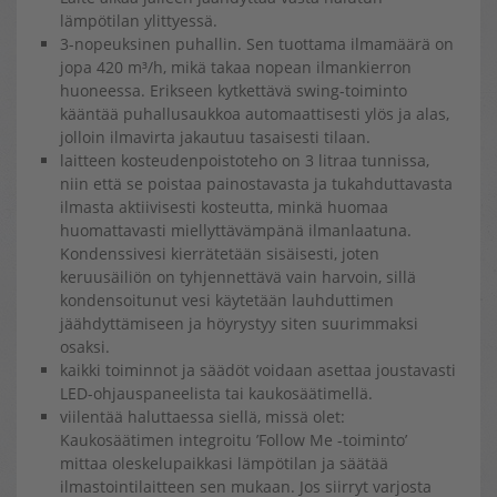
lämpötilan ylittyessä.
3-nopeuksinen puhallin. Sen tuottama ilmamäärä on
jopa 420 m³/h, mikä takaa nopean ilmankierron
huoneessa. Erikseen kytkettävä swing-toiminto
kääntää puhallusaukkoa automaattisesti ylös ja alas,
jolloin ilmavirta jakautuu tasaisesti tilaan.
laitteen kosteudenpoistoteho on 3 litraa tunnissa,
niin että se poistaa painostavasta ja tukahduttavasta
ilmasta aktiivisesti kosteutta, minkä huomaa
huomattavasti miellyttävämpänä ilmanlaatuna.
Kondenssivesi kierrätetään sisäisesti, joten
keruusäiliön on tyhjennettävä vain harvoin, sillä
kondensoitunut vesi käytetään lauhduttimen
jäähdyttämiseen ja höyrystyy siten suurimmaksi
osaksi.
kaikki toiminnot ja säädöt voidaan asettaa joustavasti
LED-ohjauspaneelista tai kaukosäätimellä.
viilentää haluttaessa siellä, missä olet:
Kaukosäätimen integroitu ’Follow Me -toiminto’
mittaa oleskelupaikkasi lämpötilan ja säätää
ilmastointilaitteen sen mukaan. Jos siirryt varjosta