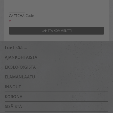
CAPTCHA Code
*
Lue lisää …
AJANKOHTAISTA
EKOLO(O)GISTA
ELÄMÄNLAATU
IN&OUT
KORONA
SISÄISTÄ