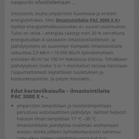
naapuriin vilvoittelemaan …
Ilmastointi, mutta ympäristön huomioiva ja erittäin
energiatehokas. Siksi
ilmastointilaite PAC 3000 X A+
täyttää energiatehokkuusluokan A+ suuret vaatimukset.
Tulos on selvä – energiaa säästyy noin 20 % verrattuna
energialuokan A vastaaviin ilmastointilaitteisiin. Ja
jäähdytysteho on suurempi! Kompakti ilmastointilaite
vakuuttaa 2,9 kW:n / 10 000 Btu/h kylmätehollaan
enintään 40 m² tai 100 m³ kokoisissa tiloissa. Tehokkaan
jäähdytyksen lisäksi 3-in-1-monitaituri tarjoaa toisistaan
riippumattomasti käytettävän tuuletuksen ja
kosteudenpoiston. Ja paljon muutakin…
Edut kertavilkaisulla – ilmastointilaite
PAC 3000 X +…
ympäristön lämpötilaan ja tavoitelämpötilaan
perustuva automaattinen jäähdytys. Valitset helposti
halutun ilman lämpötilan 17 °C –30 °C .
Ilmastointilaite jäähdyttää sisäilman asettamaasi
arvoon, minkä jälkeen kylmäkompressori sammuu.
Laite alkaa jälleen jäähdyttää vasta halutun