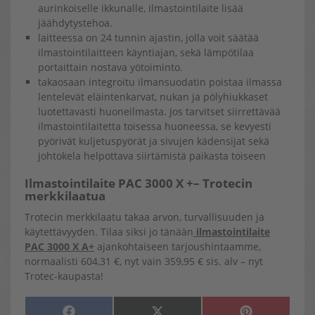
aurinkoiselle ikkunalle, ilmastointilaite lisää
jäähdytystehoa.
laitteessa on 24 tunnin ajastin, jolla voit säätää
ilmastointilaitteen käyntiajan, sekä lämpötilaa
portaittain nostava yötoiminto.
takaosaan integroitu ilmansuodatin poistaa ilmassa
lentelevät eläintenkarvat, nukan ja pölyhiukkaset
luotettavasti huoneilmasta. Jos tarvitset siirrettävää
ilmastointilaitetta toisessa huoneessa, se kevyesti
pyörivät kuljetuspyörät ja sivujen kädensijat sekä
johtokela helpottava siirtämistä paikasta toiseen
Ilmastointilaite PAC 3000 X +– Trotecin
merkkilaatua
Trotecin merkkilaatu takaa arvon, turvallisuuden ja
käytettävyyden. Tilaa siksi jo tänään
ilmastointilaite
PAC 3000 X A+
ajankohtaiseen tarjoushintaamme,
normaalisti 604,31 €, nyt vain 359,95 € sis. alv – nyt
Trotec-kaupasta!
SHARE
SHARE
SHARE