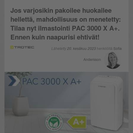
Jos varjosikin pakoilee huokailee
hellettä, mahdollisuus on menetetty:
Tilaa nyt ilmastointi PAC 3000 X A+.
Ennen kuin naapurisi ehtivät!
Lähetetty
20. kesäkuu 2023
henkilöltä
Sofia
Andersson