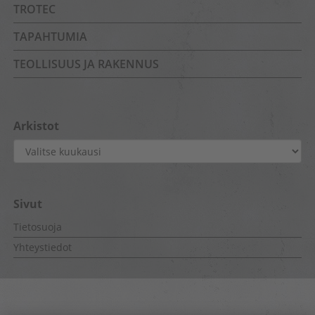
TROTEC
TAPAHTUMIA
TEOLLISUUS JA RAKENNUS
Arkistot
Arkistot
Sivut
Tietosuoja
Yhteystiedot