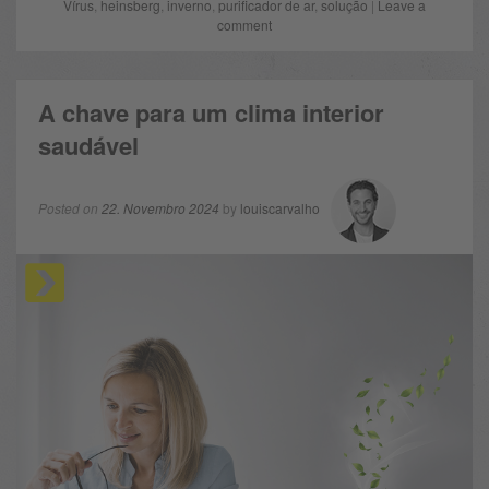
Vírus
,
heinsberg
,
inverno
,
purificador de ar
,
solução
|
Leave a
comment
A chave para um clima interior
saudável
Posted on
22. Novembro 2024
by
louiscarvalho