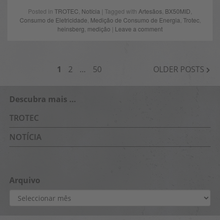
Posted in
TROTEC
,
Notícia
| Tagged with
Artesãos
,
BX50MID
,
Consumo de Eletricidade
,
Medição de Consumo de Energia
,
Trotec
,
heinsberg
,
medição
|
Leave a comment
NAVEGAÇÃO
1
2
…
50
OLDER POSTS
DE
ARTIGOS
Descubra mais …
TROTEC
NOTÍCIA
Arquivo
Arquivo