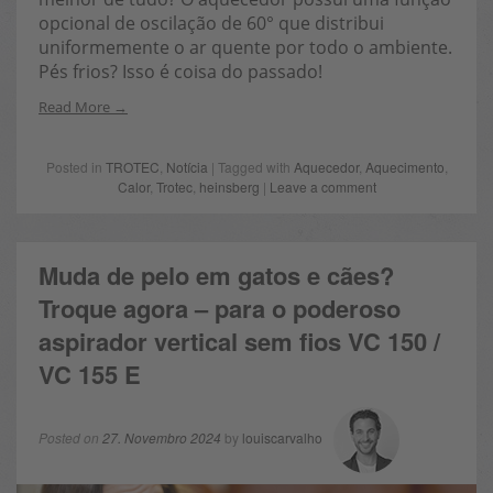
opcional de oscilação de 60° que distribui
uniformemente o ar quente por todo o ambiente.
Pés frios? Isso é coisa do passado!
Read More
Posted in
TROTEC
,
Notícia
| Tagged with
Aquecedor
,
Aquecimento
,
Calor
,
Trotec
,
heinsberg
|
Leave a comment
Muda de pelo em gatos e cães?
Troque agora – para o poderoso
aspirador vertical sem fios VC 150 /
VC 155 E
Posted on
27. Novembro 2024
by
louiscarvalho