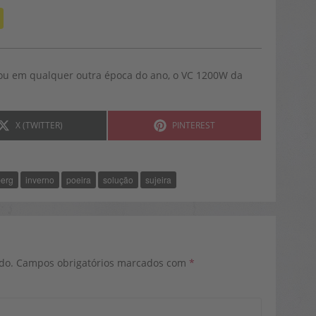
 ou em qualquer outra época do ano, o VC 1200W da
SHARE
SHARE
X (TWITTER)
PINTEREST
ON
ON
berg
inverno
poeira
solução
sujeira
do.
Campos obrigatórios marcados com
*