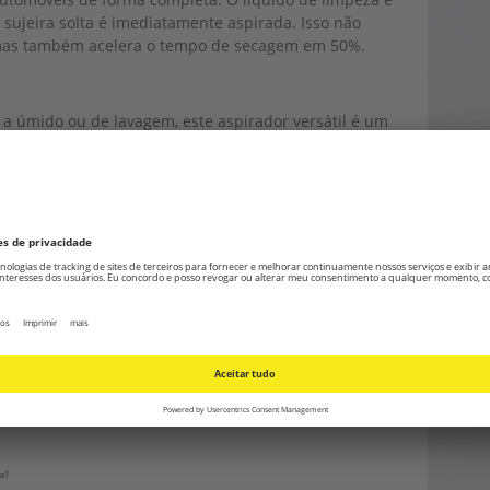
 sujeira solta é imediatamente aspirada. Isso não
mas também acelera o tempo de secagem em 50%.
, a úmido ou de lavagem, este aspirador versátil é um
uipado com um filtro HEPA, captura partículas finas de
s de animais de estimação e pessoas com alergias.
omporta até 8 litros de sujeira seca ou 6 litros de
0W é não só poderoso, mas também extremamente
 água, aspirador para líquidos e sólidos VC
gua, aspirador húmido e seco VC 1200WAspirador
1: potente aspirador húmido e seco com…
al