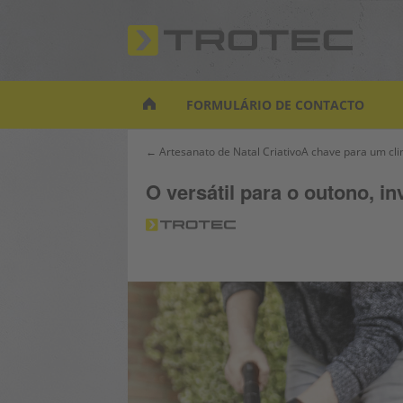
S
k
i
p
t
FORMULÁRIO DE CONTACTO
o
m
Navegação
← Artesanato de Natal Criativo
A chave para um cli
a
de
i
O versátil para o outono, i
artigos
n
c
o
n
t
e
n
t