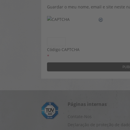
Guardar o meu nome, email e site neste n
Código CAPTCHA
*
Páginas internas
Contate-Nos
Declaração de proteção de dad