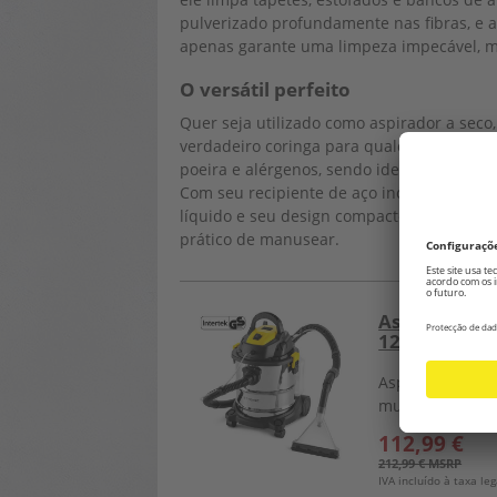
pulverizado profundamente nas fibras, e a
apenas garante uma limpeza impecável, 
O versátil perfeito
Quer seja utilizado como aspirador a seco
verdadeiro coringa para qualquer casa. Eq
poeira e alérgenos, sendo ideal para dono
Com seu recipiente de aço inoxidável que c
líquido e seu design compacto, o VC 120
prático de manusear.
Aspirador de
1200W
Aspirador de á
multiuso 4 em 
112,99 €
212,99 € MSRP
IVA incluído à taxa leg