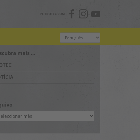
PT.TROTEC.COM
scubra mais …
OTEC
TÍCIA
quivo
uivo