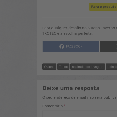
Para o produto
Para qualquer desafio no outono, inverno
TROTEC é a escolha perfeita.
SHARE
FACEBOOK
ON
Outono
Trotec
aspirador de lavagem
heins
Deixe uma resposta
O seu endereço de email não será publica
Comentário
*