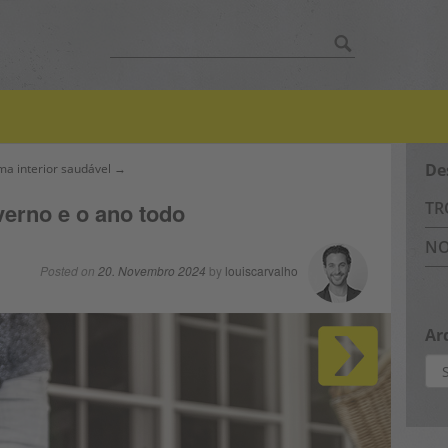
Search
for:
De
ma interior saudável →
nverno e o ano todo
TR
NO
Posted on
20. Novembro 2024
by
louiscarvalho
Ar
Arq