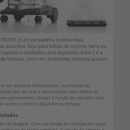
TROTEC é um verdadeiro multitarefas,
s estações. Seja para folhas de outono, lama ou
tapetes e estofados, este aspirador 4 em 1 é a
a de limpeza, tanto em ambientes internos quanto
-se um ajudante indispensável. Sua função de
oção fácil de neve e lama trazidas para dentro de
danos permanentes. Graças à função de soprador, você
 outono e detritos do jardim ou terraço.
tofados
r de lavagem. Com sua função de extração por spray,
automóveis de forma completa. O líquido de limpeza é