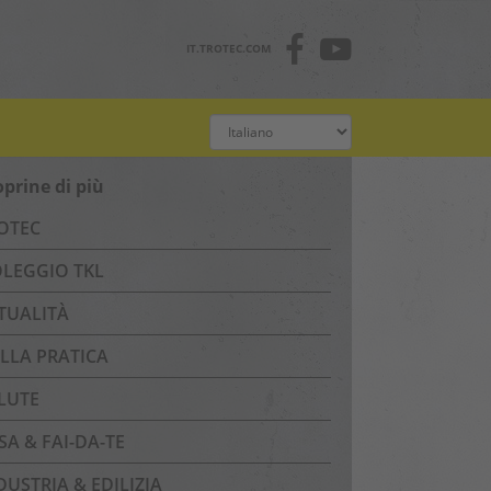
IT.TROTEC.COM
oprine di più
OTEC
LEGGIO TKL
TUALITÀ
LLA PRATICA
LUTE
SA & FAI-DA-TE
DUSTRIA & EDILIZIA