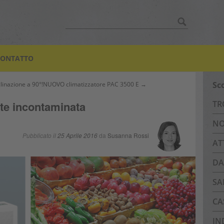
Search
for:
CONTATTO
Sc
inazione a 90°!
NUOVO climatizzatore PAC 3500 E →
nte incontaminata
TR
NO
Pubblicato il
25 Aprile 2016
da
Susanna Rossi
AT
DA
SA
CA
IN