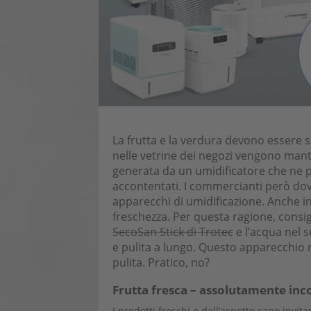
La frutta e la verdura devono essere s
nelle vetrine dei negozi vengono mante
generata da un umidificatore che ne pr
accontentati. I commercianti però do
apparecchi di umidificazione. Anche in 
freschezza. Per questa ragione, consig
SecoSan Stick di Trotec
e l’acqua nel s
e pulita a lungo. Questo apparecchio r
pulita. Pratico, no?
Frutta fresca – assolutamente in
I prodotti freschi e dall’aspetto sano invit