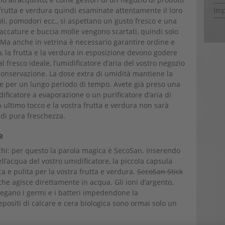
rutta e verdura quindi esaminate attentamente il loro
Im
oli, pomodori ecc., si aspettano un gusto fresco e una
accature e buccia molle vengono scartati, quindi solo
. Ma anche in vetrina è necessario garantire ordine e
o, la frutta e la verdura in esposizione devono godere
l fresco ideale, l’umidificatore d’aria del vostro negozio
 conservazione. La dose extra di umidità mantiene la
he per un lungo periodo di tempo. Avete già preso una
ificatore a evaporazione o un purificatore d’aria di
 ultimo tocco e la vostra frutta e verdura non sarà
 di pura freschezza.
e
schi: per questo la parola magica è SecoSan. Inserendo
ll’acqua del vostro umidificatore, la piccola capsula
a e pulita per la vostra frutta e verdura.
SecoSan Stick
 che agisce direttamente in acqua. Gli ioni d’argento,
, legano i germi e i batteri impedendone la
positi di calcare e cera biologica sono ormai solo un