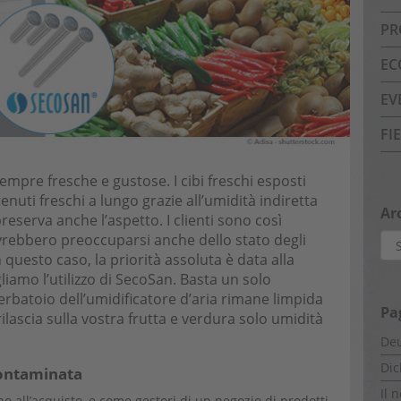
PR
EC
EV
FI
empre fresche e gustose. I cibi freschi esposti
nuti freschi a lungo grazie all’umidità indiretta
Ar
eserva anche l’aspetto. I clienti sono così
vrebbero preoccuparsi anche dello stato degli
Arc
questo caso, la priorità assoluta è data alla
liamo l’utilizzo di SecoSan. Basta un solo
erbatoio dell’umidificatore d’aria rimane limpida
Pa
ilascia sulla vostra frutta e verdura solo umidità
Deu
Dic
contaminata
Il 
ano all’acquisto, e come gestori di un negozio di prodotti