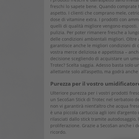
freschi lo sapete bene. Quando comprate f
aspetto. I clienti che comprano mele, cetri
dose di vitamine extra. I prodotti con amm
quelli di qualità migliore vengono esposti
pulizia. Per poter rimanere fresche a lung
delle condizioni ambientali migliori. Oltre a
garantisce anche le migliori condizioni di
vostra merce deliziosa e appetitosa – anc
decisione scegliendo di acquistare un umid
Trotec? Scelta saggia. Adesso basta solo un
allettante solo all’aspetto, ma godrà anche
Purezza per il vostro umidificator
Ulteriore purezza per i vostri prodotti fre
un SecoSan Stick di Trotec nel serbatoio de
non vi garantirà nient’altro che acqua fresc
è una piccola cartuccia agli ioni d’argento
rilasciati dallo stick tramite autodosaggio
proliferazione. Grazie a SecoSan anche i de
ricordo.