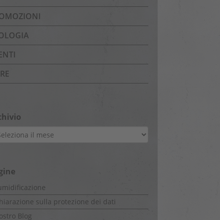
OMOZIONI
OLOGIA
ENTI
ERE
chivio
hivio
gine
midificazione
hiarazione sulla protezione dei dati
nostro Blog