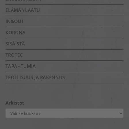
ELÄMÄNLAATU
IN&OUT
KORONA
SISÄISTÄ
TROTEC
TAPAHTUMIA
TEOLLISUUS JA RAKENNUS
Arkistot
Arkistot