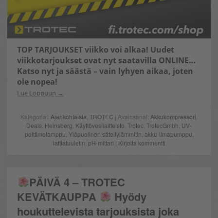
TOP TARJOUKSET
viikko voi alkaa! Uudet
viikkotarjoukset ovat nyt saatavilla ONLINE…
Katso nyt ja säästä – vain lyhyen aikaa, joten
ole nopea!
Lue Loppuun
Kategoriat:
Ajankohtaista
,
TROTEC
| Avainsanat:
Akkukompressori
,
Deals
,
Heinsberg
,
Käyttövesilaitteisto
,
Trotec
,
TrotecGmbh
,
UV-
polttimolamppu
,
Yläpuolinen säteilylämmitin
,
akku-ilmapumppu
,
lattiatuuletin
,
pH-mittari
|
Kirjoita kommentti
PÄIVÄ 4 – TROTEC
KEVÄTKAUPPA
Hyödy
houkuttelevista tarjouksista joka