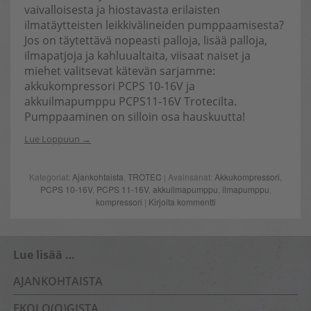
vaivalloisesta ja hiostavasta erilaisten
ilmatäytteisten leikkivälineiden pumppaamisesta?
Jos on täytettävä nopeasti palloja, lisää palloja,
ilmapatjoja ja kahluualtaita, viisaat naiset ja
miehet valitsevat kätevän sarjamme:
akkukompressori PCPS 10‑16V ja
akkuilmapumppu PCPS11‑16V Trotecilta.
Pumppaaminen on silloin osa hauskuutta!
Lue Loppuun
Kategoriat:
Ajankohtaista
,
TROTEC
| Avainsanat:
Akkukompressori
,
PCPS 10‑16V
,
PCPS 11‑16V
,
akkuilmapumppu
,
ilmapumppu
,
kompressori
|
Kirjoita kommentti
Lue lisää …
AJANKOHTAISTA
EKOLO(O)GISTA