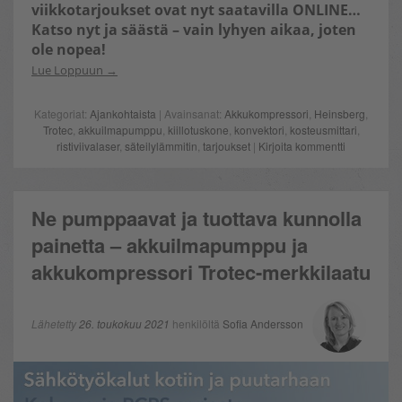
viikkotarjoukset ovat nyt saatavilla ONLINE…
Katso nyt ja säästä – vain lyhyen aikaa, joten
ole nopea!
Lue Loppuun
Kategoriat:
Ajankohtaista
| Avainsanat:
Akkukompressori
,
Heinsberg
,
Trotec
,
akkuilmapumppu
,
kiillotuskone
,
konvektori
,
kosteusmittari
,
ristiviivalaser
,
säteilylämmitin
,
tarjoukset
|
Kirjoita kommentti
Ne pumppaavat ja tuottava kunnolla
painetta – akkuilmapumppu ja
akkukompressori Trotec-merkkilaatu
Lähetetty
26. toukokuu 2021
henkilöltä
Sofia Andersson