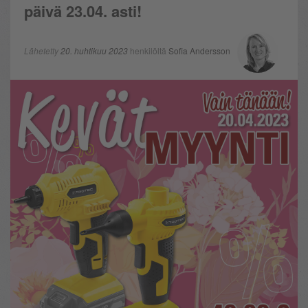
päivä 23.04. asti!
Lähetetty
20. huhtikuu 2023
henkilöltä
Sofia Andersson