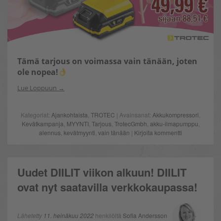
Tämä tarjous on voimassa vain tänään, joten
ole nopea!
Lue Loppuun
Kategoriat:
Ajankohtaista
,
TROTEC
| Avainsanat:
Akkukompressori
,
Kevätkampanja
,
MYYNTI
,
Tarjous
,
TrotecGmbh
,
akku-ilmapumppu
,
alennus
,
kevätmyynti
,
vain tänään
|
Kirjoita kommentti
Uudet DIILIT viikon alkuun! DIILIT
ovat nyt saatavilla verkkokaupassa!
Lähetetty
11. heinäkuu 2022
henkilöltä
Sofia Andersson