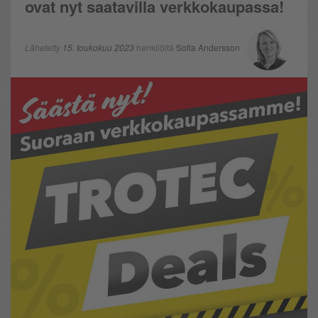
ovat nyt saatavilla verkkokaupassa!
Lähetetty
15. toukokuu 2023
henkilöltä
Sofia Andersson