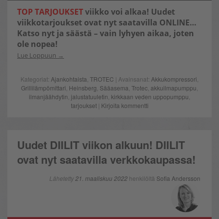
TOP TARJOUKSET
viikko voi alkaa! Uudet
viikkotarjoukset ovat nyt saatavilla ONLINE…
Katso nyt ja säästä – vain lyhyen aikaa, joten
ole nopea!
Lue Loppuun
Kategoriat:
Ajankohtaista
,
TROTEC
| Avainsanat:
Akkukompressori
,
Grillilämpömittari
,
Heinsberg
,
Sääasema
,
Trotec
,
akkuilmapumppu
,
ilmanjäähdytin
,
jalustatuuletin
,
kirkkaan veden uppopumppu
,
tarjoukset
|
Kirjoita kommentti
Uudet DIILIT viikon alkuun! DIILIT
ovat nyt saatavilla verkkokaupassa!
Lähetetty
21. maaliskuu 2022
henkilöltä
Sofia Andersson