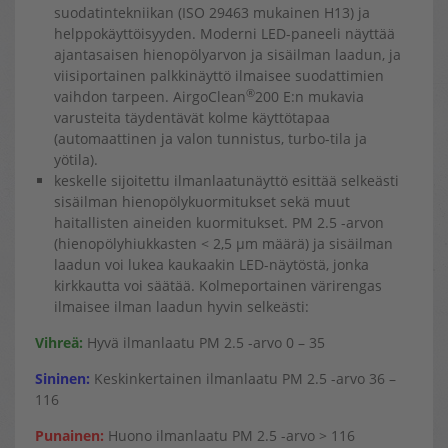
suodatintekniikan (ISO 29463 mukainen H13) ja
helppokäyttöisyyden. Moderni LED-paneeli näyttää
ajantasaisen hienopölyarvon ja sisäilman laadun, ja
viisiportainen palkkinäyttö ilmaisee suodattimien
®
vaihdon tarpeen. AirgoClean
200 E:n mukavia
varusteita täydentävät kolme käyttötapaa
(automaattinen ja valon tunnistus, turbo-tila ja
yötila).
keskelle sijoitettu ilmanlaatunäyttö esittää selkeästi
sisäilman hienopölykuormitukset sekä muut
haitallisten aineiden kuormitukset. PM 2.5 -arvon
(hienopölyhiukkasten < 2,5 µm määrä) ja sisäilman
laadun voi lukea kaukaakin LED-näytöstä, jonka
kirkkautta voi säätää. Kolmeportainen värirengas
ilmaisee ilman laadun hyvin selkeästi:
Vihreä:
Hyvä ilmanlaatu PM 2.5 -arvo 0 – 35
Sininen:
Keskinkertainen ilmanlaatu PM 2.5 -arvo 36 –
116
Punainen:
Huono ilmanlaatu PM 2.5 -arvo > 116