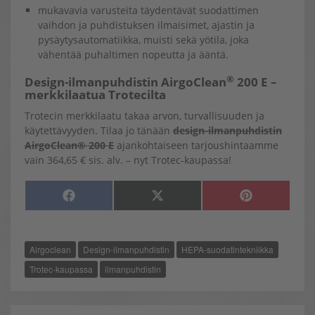
mukavavia varusteita täydentävät suodattimen
vaihdon ja puhdistuksen ilmaisimet, ajastin ja
pysäytysautomatiikka, muisti sekä yötila, joka
vähentää puhaltimen nopeutta ja ääntä.
®
Design-ilmanpuhdistin AirgoClean
200 E –
merkkilaatua Trotecilta
Trotecin merkkilaatu takaa arvon, turvallisuuden ja
käytettävyyden. Tilaa jo tänään
design-ilmanpuhdistin
AirgoClean® 200 E
ajankohtaiseen tarjoushintaamme
vain 364,65 € sis. alv. – nyt Trotec-kaupassa!
SHARE
SHARE
SHARE
F
X
P
ON
ON
ON
A
(
I
C
T
N
E
W
T
B
I
E
O
T
R
Airgoclean
Design-ilmanpuhdistin
HEPA-suodatintekniikka
O
T
E
K
E
S
R
T
Trotec-kaupassa
ilmanpuhdistin
)