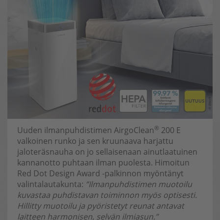
®
Uuden ilmanpuhdistimen AirgoClean
200 E
valkoinen runko ja sen kruunaava harjattu
jaloteräsnauha on jo sellaisenaan ainutlaatuinen
kannanotto puhtaan ilman puolesta. Himoitun
Red Dot Design Award -palkinnon myöntänyt
valintalautakunta:
”Ilmanpuhdistimen muotoilu
kuvastaa puhdistavan toiminnon myös optisesti.
Hillitty muotoilu ja pyöristetyt reunat antavat
laitteen harmonisen, selvän ilmiasun.”