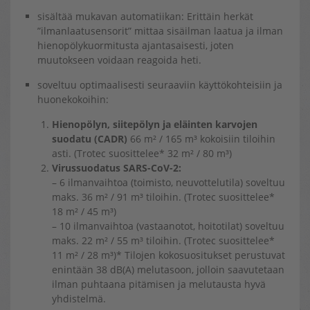
sisältää mukavan automatiikan: Erittäin herkät
”ilmanlaatusensorit” mittaa sisäilman laatua ja ilman
hienopölykuormitusta ajantasaisesti, joten
muutokseen voidaan reagoida heti.
soveltuu optimaalisesti seuraaviin käyttökohteisiin ja
huonekokoihin:
Hienopölyn, siitepölyn ja eläinten karvojen
suodatu (CADR)
66 m² / 165 m³ kokoisiin tiloihin
asti. (Trotec suosittelee* 32 m² / 80 m³)
Virussuodatus SARS-CoV-2:
– 6 ilmanvaihtoa (toimisto, neuvottelutila) soveltuu
maks. 36 m² / 91 m³ tiloihin. (Trotec suosittelee*
18 m² / 45 m³)
– 10 ilmanvaihtoa (vastaanotot, hoitotilat) soveltuu
maks. 22 m² / 55 m³ tiloihin. (Trotec suosittelee*
11 m² / 28 m³)* Tilojen kokosuositukset perustuvat
enintään 38 dB(A) melutasoon, jolloin saavutetaan
ilman puhtaana pitämisen ja melutausta hyvä
yhdistelmä.