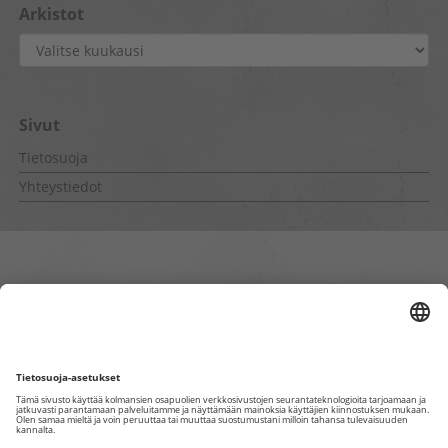
Arkistot
Arkistot
Sivut
Tietosuoja
Yhteystiedot
Sisäiset sivut