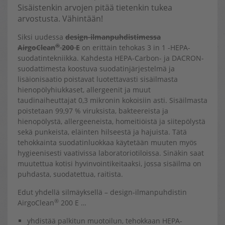
Sisäistenkin arvojen pitää tietenkin tukea
arvostusta. Vähintään!
Siksi uudessa
design-ilmanpuhdistimessa
®
AirgoClean
200 E
on erittäin tehokas 3 in 1 -HEPA-
suodatintekniikka. Kahdesta HEPA-Carbon- ja DACRON-
suodattimesta koostuva suodatinjärjestelmä ja
lisäionisaatio poistavat luotettavasti sisäilmasta
hienopölyhiukkaset, allergeenit ja muut
taudinaiheuttajat 0,3 mikronin kokoisiin asti. Sisäilmasta
poistetaan 99,97 % viruksista, bakteereista ja
hienopölystä, allergeeneista, homeitiöistä ja siitepölystä
sekä punkeista, eläinten hilseestä ja hajuista. Tätä
tehokkainta suodatinluokkaa käytetään muuten myös
hygieenisesti vaativissa laboratoriotiloissa. Sinäkin saat
muutettua kotisi hyvinvointikeitaaksi, jossa sisäilma on
puhdasta, suodatettua, raitista.
Edut yhdellä silmäyksellä – design-ilmanpuhdistin
®
AirgoClean
200 E …
yhdistää palkitun muotoilun, tehokkaan HEPA-