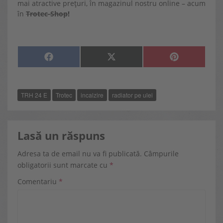
mai atractive prețuri, în magazinul nostru online – acum
în
Trotec-Shop
!
SHARE
SHARE
SHARE
F
X
P
ON
ON
ON
A
(
I
C
T
N
E
W
T
B
I
E
O
T
R
TRH 24 E
Trotec
incalzire
radiator pe ulei
O
T
E
K
E
S
R
T
)
Lasă un răspuns
Adresa ta de email nu va fi publicată.
Câmpurile
obligatorii sunt marcate cu
*
Comentariu
*