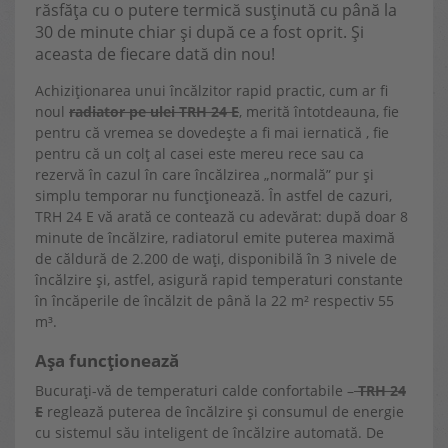
răsfăța cu o putere termică susținută cu până la
30 de minute chiar și după ce a fost oprit. Și
aceasta de fiecare dată din nou!
Achiziționarea unui încălzitor rapid practic, cum ar fi
noul
radiator pe ulei TRH 24 E
, merită întotdeauna, fie
pentru că vremea se dovedește a fi mai iernatică , fie
pentru că un colț al casei este mereu rece sau ca
rezervă în cazul în care încălzirea „normală” pur și
simplu temporar nu funcționează. În astfel de cazuri,
TRH 24 E vă arată ce contează cu adevărat: după doar 8
minute de încălzire, radiatorul emite puterea maximă
de căldură de 2.200 de wați, disponibilă în 3 nivele de
încălzire și, astfel, asigură rapid temperaturi constante
în încăperile de încălzit de până la 22 m² respectiv 55
m³.
Așa funcționează
Bucurați-vă de temperaturi calde confortabile –
TRH 24
E
reglează puterea de încălzire și consumul de energie
cu sistemul său inteligent de încălzire automată. De