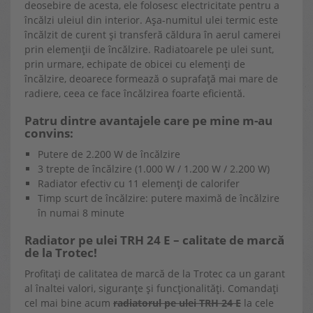
deosebire de acesta, ele folosesc electricitate pentru a
încălzi uleiul din interior. Așa-numitul ulei termic este
încălzit de curent și transferă căldura în aerul camerei
prin elemenții de încălzire. Radiatoarele pe ulei sunt,
prin urmare, echipate de obicei cu elemenți de
încălzire, deoarece formează o suprafață mai mare de
radiere, ceea ce face încălzirea foarte eficientă.
Patru dintre avantajele care pe mine m-au
convins:
Putere de 2.200 W de încălzire
3 trepte de încălzire (1.000 W / 1.200 W / 2.200 W)
Radiator efectiv cu 11 elemenți de calorifer
Timp scurt de încălzire: putere maximă de încălzire
în numai 8 minute
Radiator pe ulei TRH 24 E – calitate de marcă
de la Trotec!
Profitați de calitatea de marcă de la Trotec ca un garant
al înaltei valori, siguranțe și funcționalități. Comandați
cel mai bine acum
radiatorul pe ulei TRH 24 E
la cele