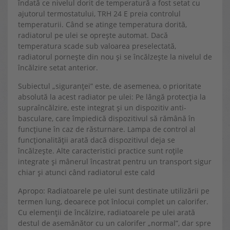
îndată ce nivelul dorit de temperatură a fost setat cu
ajutorul termostatului, TRH 24 E preia controlul
temperaturii. Când se atinge temperatura dorită,
radiatorul pe ulei se oprește automat. Dacă
temperatura scade sub valoarea preselectată,
radiatorul pornește din nou și se încălzește la nivelul de
încălzire setat anterior.
Subiectul „siguranței” este, de asemenea, o prioritate
absolută la acest radiator pe ulei: Pe lângă protecția la
supraîncălzire, este integrat și un dispozitiv anti-
basculare, care împiedică dispozitivul să rămână în
funcțiune în caz de răsturnare. Lampa de control al
funcționalității arată dacă dispozitivul deja se
încălzește. Alte caracteristici practice sunt roțile
integrate și mânerul încastrat pentru un transport sigur
chiar și atunci când radiatorul este cald
Apropo: Radiatoarele pe ulei sunt destinate utilizării pe
termen lung, deoarece pot înlocui complet un calorifer.
Cu elemenții de încălzire, radiatoarele pe ulei arată
destul de asemănător cu un calorifer „normal”, dar spre