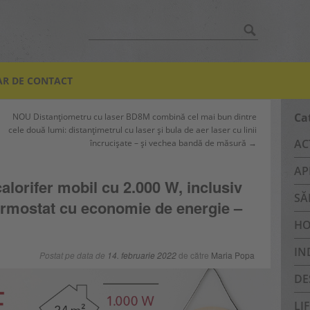
Caută:
R DE CONTACT
Ca
NOU Distanțiometru cu laser BD8M combină cel mai bun dintre
cele două lumi: distanțimetrul cu laser și bula de aer laser cu linii
AC
încrucișate – și vechea bandă de măsură →
AP
lorifer mobil cu 2.000 W, inclusiv
SĂ
 termostat cu economie de energie –
HO
IN
Postat pe data de
14. februarie 2022
de către
Maria Popa
DE
LI