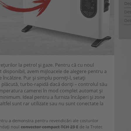
Dec
Des
Des
țurilor la petrol și gaze. Pentru că cu noul
it disponibil, avem mijloacele de alegere pentru a
ncălzire. Pur și simplu porniți-l, setați
plăcută, turbo-rapidă dacă doriți – controlul său
 temperatura camerei în mod complet automat și
minimum. Ideal pentru a furniza încăperi și zone
altfel sunt rar utilizate sau nu sunt conectate la
ntru a demonstra pentru revendicări ale costurilor
andați noul
convector compact TCH 23 E
de la Trotec