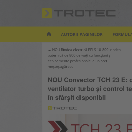
S
k
i
p
t
AUTORII PAGINILOR
FORMULA
o
m
Navigare
← NOU Rindea electrică PPLS 10-800: rindea
a
puternică de 800 de wați cu funcțiuni și
în
i
echipamente profesionale la un preț
articole
n
meșteșugăresc
c
o
NOU Convector TCH 23 E: ca
n
ventilator turbo și control
t
în sfârșit disponibil
e
n
t