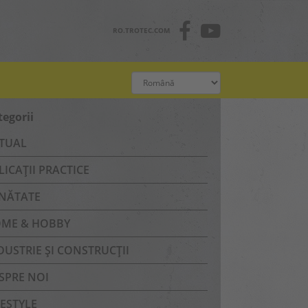
RO.TROTEC.COM
tegorii
TUAL
LICAȚII PRACTICE
NĂTATE
ME & HOBBY
DUSTRIE ȘI CONSTRUCȚII
SPRE NOI
FESTYLE