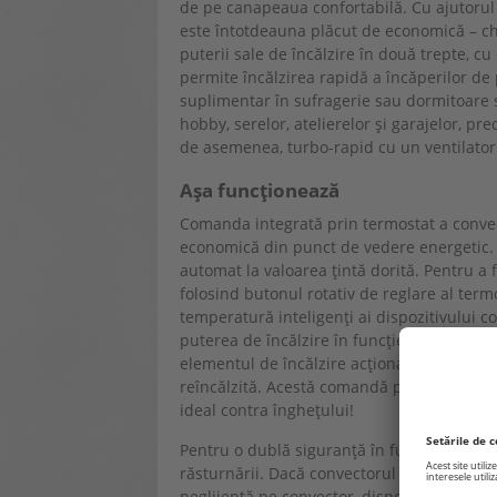
de pe canapeaua confortabilă. Cu ajutorul c
este întotdeauna plăcut de economică – chia
puterii sale de încălzire în două trepte, cu
permite încălzirea rapidă a încăperilor de
suplimentar în sufragerie sau dormitoare s
hobby, serelor, atelierelor și garajelor, pr
de asemenea, turbo-rapid cu un ventilator
Așa funcționează
Comanda integrată prin termostat a conve
economică din punct de vedere energetic.
automat la valoarea țintă dorită. Pentru a 
folosind butonul rotativ de reglare al termos
temperatură inteligenți ai dispozitivului 
puterea de încălzire în funcție de tempera
elementul de încălzire acționat electric s
reîncălzită. Acestă comandă prin control 
ideal contra înghețului!
Pentru o dublă siguranță în funcționare, TC
răsturnării. Dacă convectorul este răsturn
neglijență pe convector, dispozitivul se d