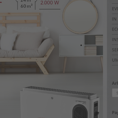
EV
IN
EC
IN
SE
UM
Ar
Arh
Pa