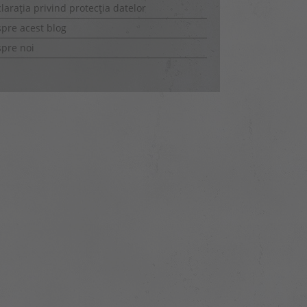
larația privind protecția datelor
pre acest blog
pre noi