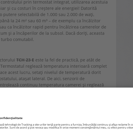
ontrolului prin termostat integrat, utilizarea acestuia
r și cu costuri în creștere ale energiei! Datorită
 o putere selectabilă de 1.000 sau 2.000 de wați,
 până la 24 m² sau 60 m³ – de exemplu ca încălzitor
au ca încălzitor rapid pentru încălzirea camerelor de
ecum și a încăperilor de la subsol. Dacă doriți, aceasta
 turbo comutabil.
ctorului
TCH 23 E
este la fel de practică, pe atât de
 Termostatul reglează temperatura interioară complet
face acest lucru, setați nivelul de temperatură dorit
tatului, atașat lateral. De aici, senzorii de
controlează continuu temperatura camerei și reglează
tura dorită. Dacă temperatura țintă este atinsă,
e oprește singur până când încăperea trebuie
termostat face, de asemenea, din
TCH 23 E
monitorul
H 23 E are protecție împotriva supraîncălzirii și contra
at accidental sau dacă hainele sunt așezate din
ecuplează automat. Mânerele elegante incastrate fac ca