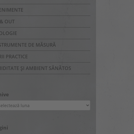
ENIMENTE
 & OUT
OLOGIE
STRUMENTE DE MĂSURĂ
RII PRACTICE
IDITATE ȘI AMBIENT SĂNĂTOS
hive
ive
gini