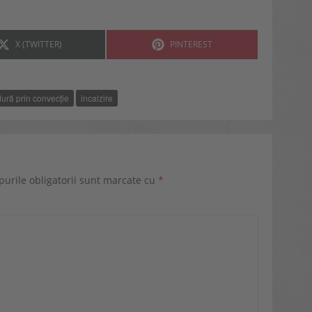
SHARE
SHARE
X (TWITTER)
PINTEREST
ON
ON
dură prin convecție
incalzire
urile obligatorii sunt marcate cu
*