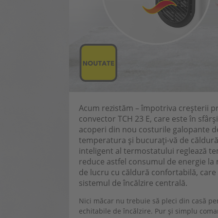
Acum rezistăm – împotriva creșterii pre
convector TCH 23 E, care este în sfârș
acoperi din nou costurile galopante de î
temperatura și bucurați-vă de căldură 
inteligent al termostatului reglează
reduce astfel consumul de energie la 
de lucru cu căldură confortabilă, care 
sistemul de încălzire centrală.
Nici măcar nu trebuie să pleci din casă pe
echitabile de încălzire. Pur și simplu com