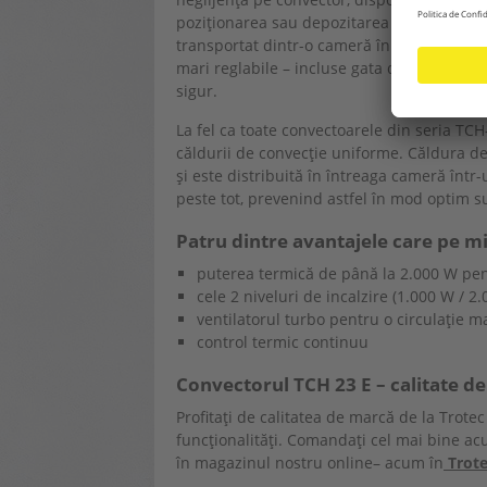
poziționarea sau depozitarea dispozitivului
transportat dintr-o cameră în alta sau depo
mari reglabile – incluse gata de asamblare
sigur.
La fel ca toate convectoarele din seria TCH
căldurii de convecție uniforme. Căldura de 
și este distribuită în întreaga cameră înt
peste tot, prevenind astfel în mod optim s
Patru dintre avantajele care pe m
puterea termică de până la 2.000 W pent
cele 2 niveluri de incalzire (1.000 W / 2
ventilatorul turbo pentru o circulație m
control termic continuu
Convectorul TCH 23 E – calitate d
Profitați de calitatea de marcă de la Trotec 
funcționalități. Comandați cel mai bine a
în magazinul nostru online– acum în
Trote