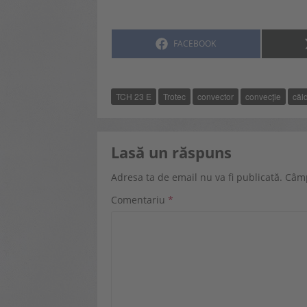
SHARE
FACEBOOK
ON
TCH 23 E
Trotec
convector
convecție
căl
Lasă un răspuns
Adresa ta de email nu va fi publicată.
Câmp
Comentariu
*