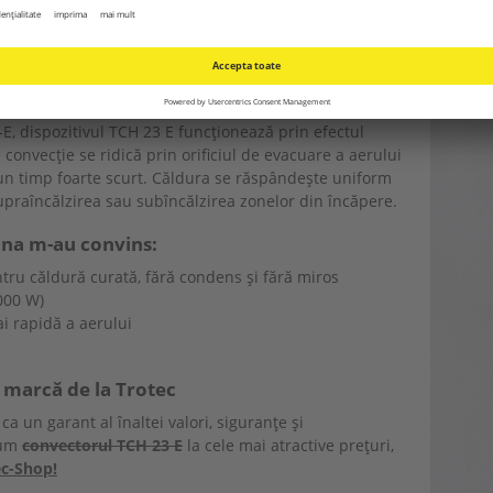
 să fie o joaca de copil. Convectorul poate fi
zitat într-un dulap în cel mai scurt timp. Picioarele
 în pachetul de livrare – asigură întotdeauna un suport
-E, dispozitivul TCH 23 E funcționează prin efectul
convecție se ridică prin orificiul de evacuare a aerului
r-un timp foarte scurt. Căldura se răspândește uniform
upraîncălzirea sau subîncălzirea zonelor din încăpere.
ina m-au convins:
ru căldură curată, fără condens și fără miros
.000 W)
ai rapidă a aerului
e marcă de la Trotec
ca un garant al înaltei valori, siguranțe și
cum
convectorul TCH 23 E
la cele mai atractive prețuri,
c-Shop!