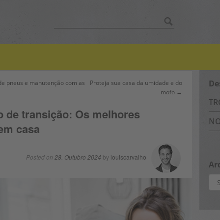
Search
for:
De
 de pneus e manutenção com as
Proteja sua casa da umidade e do
mofo →
TR
 de transição: Os melhores
NO
 em casa
Posted on
28. Outubro 2024
by
louiscarvalho
Ar
Arq