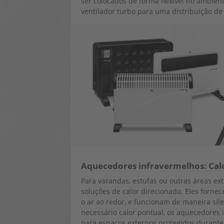
ser colocados de forma flexível no ambien
ventilador turbo para uma distribuição de
Aquecedores infravermelhos: Cal
Para varandas, estufas ou outras áreas ex
soluções de calor direcionado. Eles forn
o ar ao redor, e funcionam de maneira sil
necessário calor pontual, os aquecedores
para espaços externos protegidos durante 