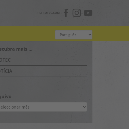
PT.TROTEC.COM
scubra mais …
OTEC
TÍCIA
quivo
uivo