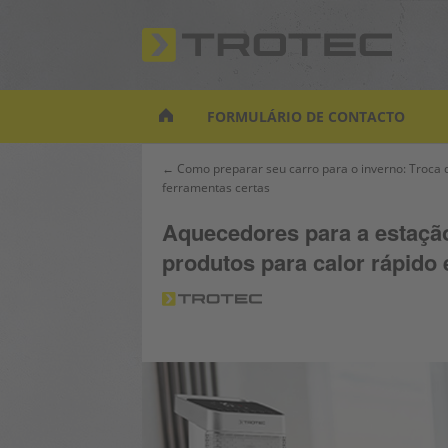
S
k
i
p
t
FORMULÁRIO DE CONTACTO
o
m
Navegação
← Como preparar seu carro para o inverno: Troca
a
ferramentas certas
de
i
artigos
n
Aquecedores para a estação
c
produtos para calor rápido
o
n
t
e
n
t