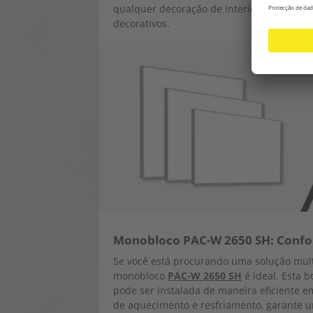
qualquer decoração de interiores. Podem 
decorativos.
Monobloco PAC-W 2650 SH: Confo
Se você está procurando uma solução mult
monobloco
PAC-W 2650 SH
é ideal. Esta 
pode ser instalada de maneira eficiente 
de aquecimento e resfriamento, garante um