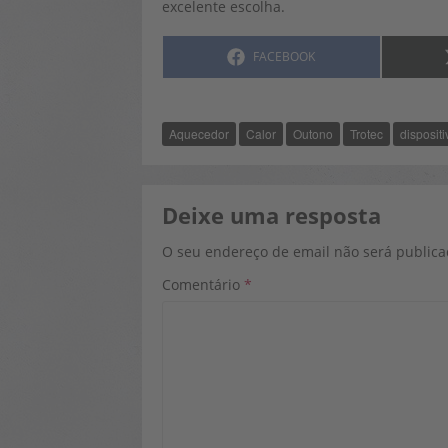
excelente escolha.
SHARE
FACEBOOK
ON
Aquecedor
Calor
Outono
Trotec
disposit
Deixe uma resposta
O seu endereço de email não será publica
Comentário
*