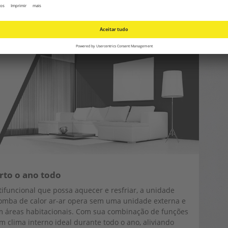
até ser personalizados e usados como elementos
rto o ano todo
ifuncional que possa aquecer e resfriar, a unidade
bomba de calor ar-ar opera sem uma unidade externa e
em áreas habitacionais. Com sua combinação de funções
 clima interno ideal durante todo o ano, aliviando