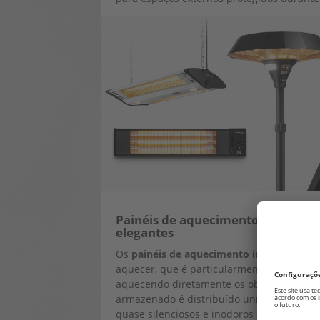
Painéis de aquecimento infraverm
elegantes
Os
painéis de aquecimento infravermelh
aquecer, que é particularmente ecológica e
aquecendo diretamente os objetos na sala. 
armazenado é distribuído uniformemente 
quase silenciosos e inodoros e, graças a