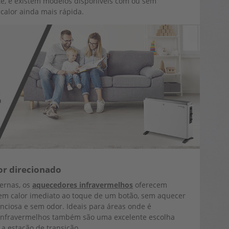
te, e existem modelos disponíveis com ou sem
 calor ainda mais rápida.
or direcionado
ternas, os
aquecedores infravermelhos
oferecem
ecem calor imediato ao toque de um botão, sem aquecer
enciosa e sem odor. Ideais para áreas onde é
 infravermelhos também são uma excelente escolha
a estação de transição.