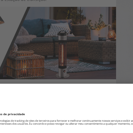
elho: Soluções de aquecimento eficientes e
o
da série TIH oferecem uma maneira inovadora de
 eficiente. Eles funcionam com o princípio da luz solar,
Isso significa que o ar não é aquecido, e o calor
pelo ambiente. Esses painéis de aquecimento são
o seu design plano, se integram harmoniosamente em