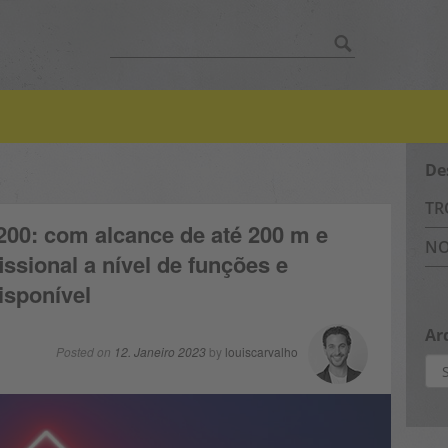
Search
for:
De
TR
00: com alcance de até 200 m e
NO
ssional a nível de funções e
isponível
Ar
Posted on
12. Janeiro 2023
by
louiscarvalho
Arq