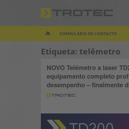
S
k
i
p
t
FORMULÁRIO DE CONTACTO
o
m
Etiqueta:
telêmetro
a
i
n
NOVO Telémetro a laser TD2
c
equipamento completo profi
o
n
desempenho – finalmente d
t
e
n
t