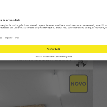
Trotec
,
aplicações de medição
,
equipamento completo
,
medição
,
 de marca
,
telêmetro
|
Leave a comment
2: um simples dispositivo auxiliar
, perímetros, áreas e volumes –
Posted on
24. Março 2022
by
louiscarvalho