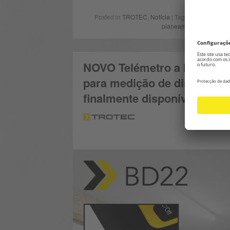
Posted in
TROTEC
,
Notícia
| Tagged with
Laser
,
planeamento
,
qualidade
NOVO Telémetro a laser BD2
para medição de distâncias
finalmente disponível