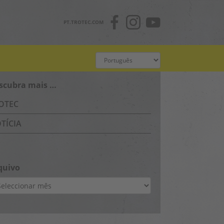
PT.TROTEC.COM
scubra mais …
OTEC
TÍCIA
quivo
uivo