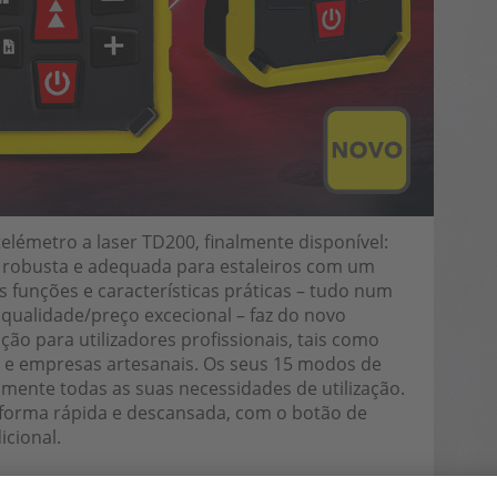
lémetro a laser TD200, finalmente disponível:
 robusta e adequada para estaleiros com um
 funções e características práticas – tudo num
ualidade/preço excecional – faz do novo
o para utilizadores profissionais, tais como
os e empresas artesanais. Os seus 15 modos de
amente todas as suas necessidades de utilização.
 forma rápida e descansada, com o botão de
icional.