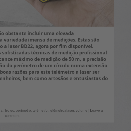
ão obstante incluir uma elevada
a variedade imensa de medições. Estas são
 a laser BD22, agora por fim disponível.
 sofisticadas técnicas de medição profissional
lcance máximo de medição de 50 m, a precisão
ção do perímetro de um círculo numa extensão
boas razões para este telémetro a laser ser
enheiros, bem como artesãos e entusiastas do
ia
,
Trotec
,
perímetro
,
telêmetro
,
telêmetroalaser
,
volume
|
Leave a
comment