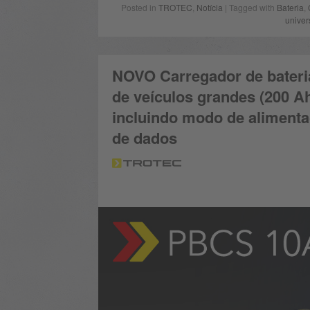
Posted in
TROTEC
,
Notícia
| Tagged with
Bateria
,
univer
NOVO Carregador de bateri
de veículos grandes (200 Ah
incluindo modo de alimenta
de dados