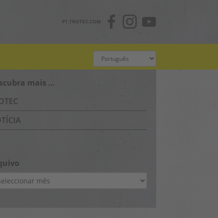
PT.TROTEC.COM
scubra mais …
OTEC
TÍCIA
quivo
uivo