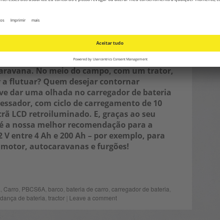
 meio das mudanças com um SUV ou furgão. Em
caravana. No meio do campo, com um trator,
 a flutuar? Quem desejar contornar
deve dar uma olhada no
carregador de bateria
essador, com ciclo de carregamento de 10
ecrã LCD retroiluminado. E, graças ao seu
é a nossa melhor recomendação para a
 V entre 4 Ah e 200 Ah – por exemplo, para
 motor, autocaravanas e furgões!
a
,
Carro
,
PBCS6A
,
barco
,
bateria de carro
,
carregador de bateria
,
dança de bateria
,
tractor
|
Leave a comment