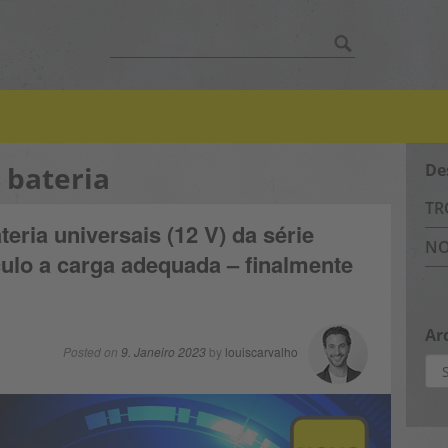
Search
for:
 bateria
De
TR
ria universais (12 V) da série
NO
ulo a carga adequada – finalmente
Ar
Posted on
9. Janeiro 2023
by
louiscarvalho
Arq