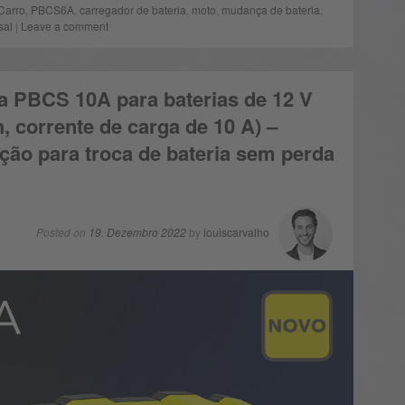
Carro
,
PBCS6A
,
carregador de bateria
,
moto
,
mudança de bateria
,
sal
|
Leave a comment
a PBCS 10A para baterias de 12 V
, corrente de carga de 10 A) –
ção para troca de bateria sem perda
Posted on
19. Dezembro 2022
by
louiscarvalho