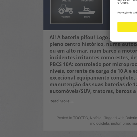
Ai! A bateria pifou! Logo agora, a
pleno centro histórico, numa auto
ou em alto mar, num barco a motor
incidentes irritantes como estes, 
PBCS 10A: controlado por microproc
níveis, corrente de carga de 10 A e 
excecional equipamento completo, 
manutenção das suas baterias de 12
automóveis/SUV, tratores, barcos a
Read More
Posted in
TROTEC
,
Notícia
| Tagged with
Bateri
motocicleta
,
motorhome
,
mu