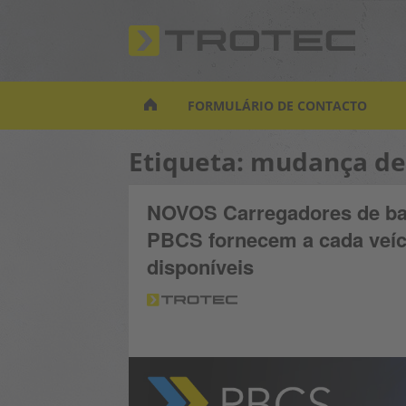
S
k
i
p
t
FORMULÁRIO DE CONTACTO
o
m
Etiqueta:
mudança de
a
i
n
NOVOS Carregadores de bate
c
PBCS fornecem a cada veíc
o
n
disponíveis
t
e
n
t