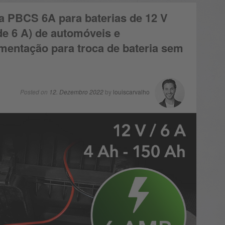
a PBCS 6A para baterias de 12 V
de 6 A) de automóveis e
imentação para troca de bateria sem
Posted on
12. Dezembro 2022
by
louiscarvalho