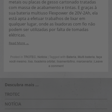
metais ou placas de gesso cartonado tratadas
com massa de acabamento e tintas. E graças à
sua bateria multiuso Flexpower de 20V-2Ah, ela
está apta a efetuar trabalhos de lixar em
qualquer lugar, onde as lixadoras com fio não
podem ser utilizadas por falta de tomadas
elétricas.
Read More
Posted in
TROTEC
,
Notícia
| Tagged with
Bateria
,
Multi-bateria
,
faça
você mesmo
,
lixa
,
lixadeira orbital
,
lixamentofino
,
marcenaria
|
Leave
a comment
Descubra mais …
TROTEC
NOTÍCIA