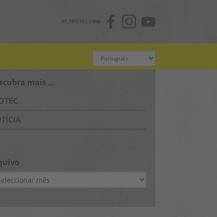
PT.TROTEC.COM
scubra mais …
OTEC
TÍCIA
quivo
uivo