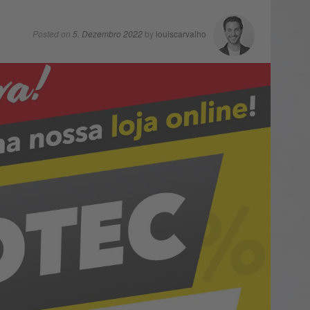
Posted on
5. Dezembro 2022
by
louiscarvalho