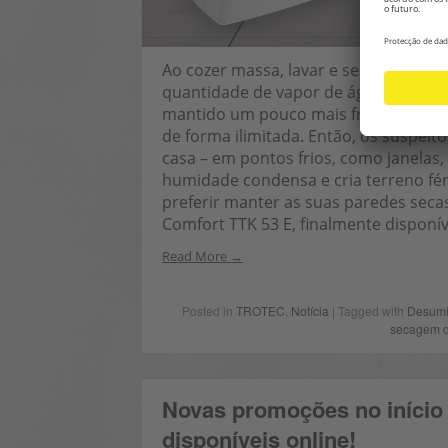
Ao cozer massa, lavar e secar roupa
quantidade de vapor de água. O que 
mantido um pouco mais fresco nesta 
de forma ilimitada. Então, os suspei
casa – em pontos frios, como janelas, 
humidade condensa e cria terreno fért
preferir manter as suas paredes seca
Comfort TTK 53 E, finalmente disponív
Read More
Posted in
TROTEC
,
Notícia
| Tagged with
Desumid
secagem d
Novas promoções no início
disponíveis online!