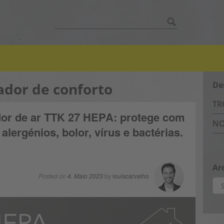
Search
for:
ador de conforto
De
TR
dor de ar TTK 27 HEPA: protege com
NO
alergénios, bolor, vírus e bactérias.
Ar
Posted on
4. Maio 2023
by
louiscarvalho
Arq