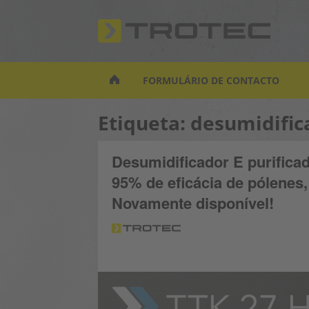
S
k
i
p
t
FORMULÁRIO DE CONTACTO
o
m
Etiqueta:
desumidific
a
i
n
Desumidificador E purifica
c
95% de eficácia de pólenes, 
o
n
Novamente disponível!
t
e
n
t