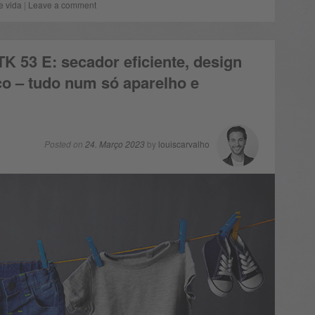
e vida
|
Leave a comment
K 53 E: secador eficiente, design
co – tudo num só aparelho e
Posted on
24. Março 2023
by
louiscarvalho