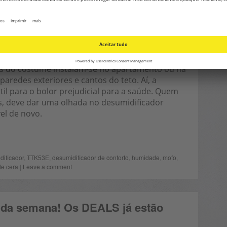
, tomar duche ou banho é produzida uma certa
fazer com tanta humidade? O ar ambiente, que é
altura, não consegue absorver esta humidade
tos do costume instalam-se no apartamento ou na
paredes exteriores e cantos do teto. Aí, a
il para o bolor prejudicial para a saúde. Quem
s, deve dar uma olhada no desumidificador
el de novo.
ificador
,
TTK53E
,
desumidificador de conforto
,
humidade
,
mofo
,
e cera
|
Leave a comment
 da semana! Os DEALS já estão