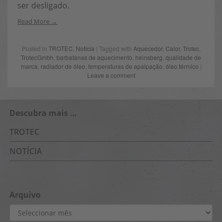
ser desligado.
Read More
Posted in
TROTEC
,
Notícia
| Tagged with
Aquecedor
,
Calor
,
Trotec
,
TrotecGmbh
,
barbatanas de aquecimento
,
heinsberg
,
qualidade de
marca
,
radiador de óleo
,
temperaturas de apalpação
,
óleo térmico
|
Leave a comment
Descubra mais …
TROTEC
NOTÍCIA
Arquivo
Arquivo