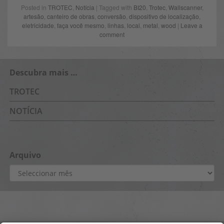
Posted in
TROTEC
,
Notícia
| Tagged with
BI20
,
Trotec
,
Wallscanner
,
artesão
,
canteiro de obras
,
conversão
,
dispositivo de localização
,
eletricidade
,
faça você mesmo
,
linhas
,
local
,
metal
,
wood
|
Leave a
comment
Descubra mais …
TROTEC
NOTÍCIA
Arquivo
Arquivo