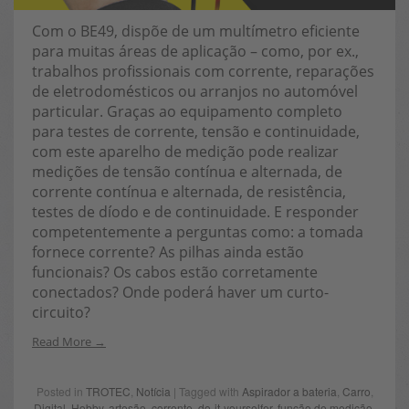
Com o BE49, dispõe de um multímetro eficiente
para muitas áreas de aplicação – como, por ex.,
trabalhos profissionais com corrente, reparações
de eletrodomésticos ou arranjos no automóvel
particular. Graças ao equipamento completo
para testes de corrente, tensão e continuidade,
com este aparelho de medição pode realizar
medições de tensão contínua e alternada, de
corrente contínua e alternada, de resistência,
testes de díodo e de continuidade. E responder
competentemente a perguntas como: a tomada
fornece corrente? As pilhas ainda estão
funcionais? Os cabos estão corretamente
conectados? Onde poderá haver um curto-
circuito?
Read More
Posted in
TROTEC
,
Notícia
| Tagged with
Aspirador a bateria
,
Carro
,
Digital
,
Hobby
,
artesão
,
corrente
,
do-it-yourselfer
,
função de medição
,