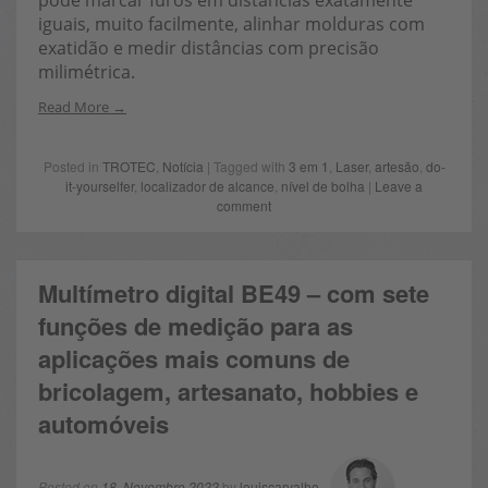
pode marcar furos em distâncias exatamente
iguais, muito facilmente, alinhar molduras com
exatidão e medir distâncias com precisão
milimétrica.
Read More
Posted in
TROTEC
,
Notícia
| Tagged with
3 em 1
,
Laser
,
artesão
,
do-
it-yourselfer
,
localizador de alcance
,
nível de bolha
|
Leave a
comment
Multímetro digital BE49 – com sete
funções de medição para as
aplicações mais comuns de
bricolagem, artesanato, hobbies e
automóveis
Posted on
18. Novembro 2022
by
louiscarvalho