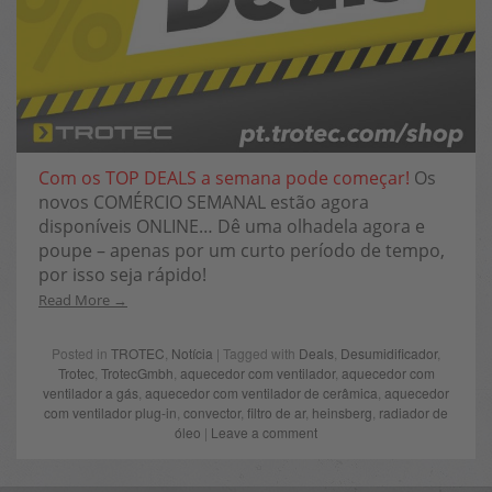
Com os TOP DEALS a semana pode começar!
Os
novos COMÉRCIO SEMANAL estão agora
disponíveis ONLINE… Dê uma olhadela agora e
poupe – apenas por um curto período de tempo,
por isso seja rápido!
Read More
Posted in
TROTEC
,
Notícia
| Tagged with
Deals
,
Desumidificador
,
Trotec
,
TrotecGmbh
,
aquecedor com ventilador
,
aquecedor com
ventilador a gás
,
aquecedor com ventilador de cerâmica
,
aquecedor
com ventilador plug-in
,
convector
,
filtro de ar
,
heinsberg
,
radiador de
óleo
|
Leave a comment