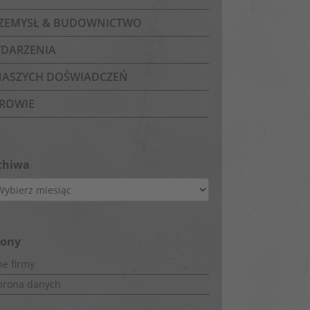
ZEMYSŁ & BUDOWNICTWO
DARZENIA
NASZYCH DOŚWIADCZEŃ
ROWIE
chiwa
hiwa
rony
e firmy
hrona danych