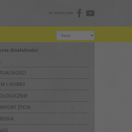
PL.TROTEC.COM
kres działalności
L
TUALNOŚCI
M I HOBBY
OLOGICZNIE
MFORT ŻYCIA
RONA
NAS