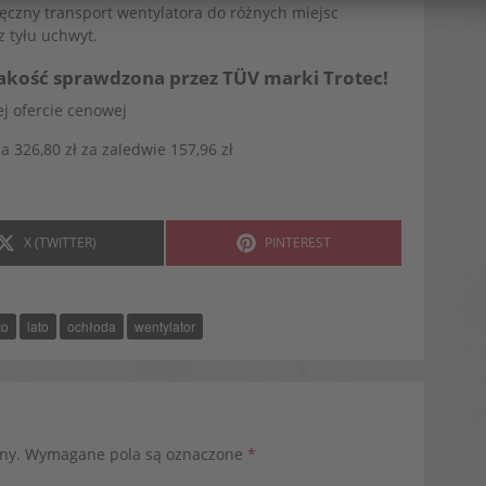
ęczny transport wentylatora do różnych miejsc
z tyłu uchwyt.
jakość sprawdzona przez TÜV marki Trotec!
j ofercie cenowej
a 326,80 zł za zaledwie 157,96 zł
SHARE
SHARE
X (TWITTER)
PINTEREST
ON
ON
co
lato
ochłoda
wentylator
ny.
Wymagane pola są oznaczone
*