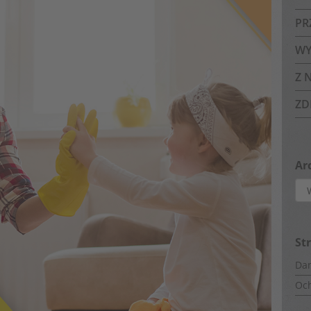
PR
WY
Z 
ZD
Ar
Arc
St
Dan
Oc