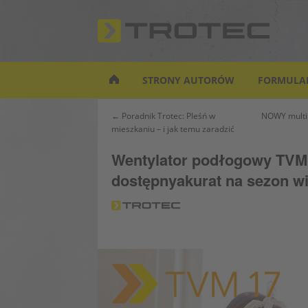
S
k
i
p
t
STRONY AUTORÓW
FORMULA
o
m
Nawigacja
← Poradnik Trotec: Pleśń w
NOWY multim
a
mieszkaniu – i jak temu zaradzić
wpisu
i
n
Wentylator podłogowy TVM
c
dostępnyakurat na sezon w
o
n
t
e
n
t