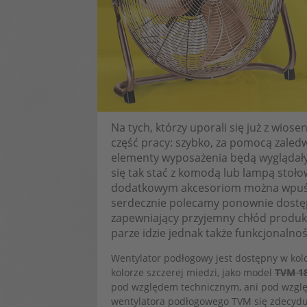
Na tych, którzy uporali się już z wios
część pracy: szybko, za pomocą zaled
elementy wyposażenia będą wyglądały 
się tak stać z komodą lub lampą sto
dodatkowym akcesoriom można wpuści
serdecznie polecamy ponownie dost
zapewniający przyjemny chłód produk
parze idzie jednak także funkcjonalnoś
Wentylator podłogowy jest dostępny w kol
kolorze szczerej miedzi, jako model
TVM 1
pod względem technicznym, ani pod wzglę
wentylatora podłogowego TVM się zdecyduj