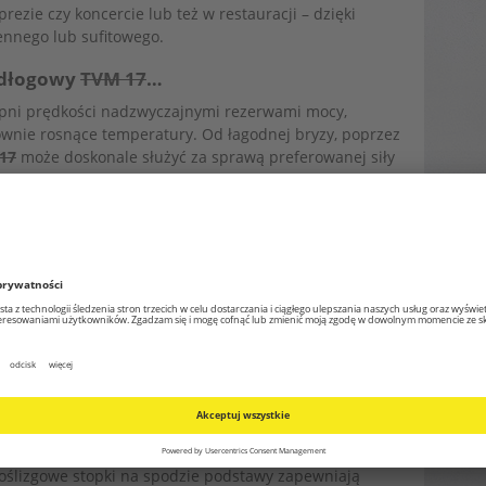
rezie czy koncercie lub też w restauracji – dzięki
ennego lub sufitowego.
podłogowy
TVM 17
…
opni prędkości nadzwyczajnymi rezerwami mocy,
ownie rosnące temperatury. Od łagodnej bryzy, poprzez
17
może doskonale służyć za sprawą preferowanej siły
pewnia także wystarczająco dużo świeżego powietrza w
ównież w osuszaniu w trybie ciągłym.
ą średnicą śmigła – 18 cali, to jest około 45
sze zastałe powietrze z pomieszczeń mieszkalnych lub
any z solidnego metalu aż po chromowane lub
yposażony jest nawet w miedzianą cewkę w silniku.
esie do 110° wokół jego poziomej osi kosz wirnika, tak
ie tam, gdzie jest najbardziej potrzebny. Intensywność
sób ustawiana na elemencie obsługowym na tylnej
ele powierzchni do ustawienia i bez problemu znosi
oślizgowe stopki na spodzie podstawy zapewniają