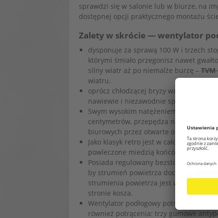
sprawdzi się w salonie lub w biurze, na imp
dostępnej opcji praktycznego montażu ści
Zalety w skrócie — wentylator 
dysponuje za sprawą 100 W i trzech st
którymi śmiało przegonisz nawet gwałt
silny wiatr aż po niemalże burzę –
TVM 
wiatru.
oprócz chłodzącej bryzy wentylator za
nawiewie i niezawodnie sprawdza się r
Swym wysokim natężeniem powietrza i duż
centymetrów, przepędza nawet najgoręt
biurowych przez otwarte okno.
Jako klasyk retro jest w całości wykon
powleczone miedzią końcówki łopat i w
Posiada regulowany bezstopniowo w zakr
by strumień powietrza docierał dokładn
strumienia powietrza jest w łatwy spo
stronie kosza.
Wentylator podłogowy potrzebuje niewi
również potrącenia: trzy gumowe antyp