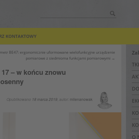
Szukać:
RZ KONTAKTOWY
Za
etr BE47: ergonomicznie uformowane wielofunkcyjne urządzenie
pomiarowe z siedmioma funkcjami pomiarowymi →
TK
 17 – w końcu znowu
AK
iosenny
DO
Opublikowano
18 marca 2019
, autor:
milenanowak
EK
KO
KO
O 