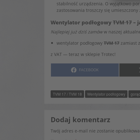
stabilność urządzenia. O wyjątkowo por
zastosowania troszczy się umieszczony 
Wentylator podłogowy
TVM 17
– 
Najlepiej już dziś zamów
w naszej aktualne
wentylator podłogowy
TVM 17
zamiast z
z VAT — teraz w sklepie Trotec!
SHARE
FACEBOOK
ON
TVM 17 / TVM 18
Wentylator podłogowy
gorą
Dodaj komentarz
Twój adres e-mail nie zostanie opublikowa