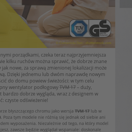
ennymi porządkami, czeka teraz najprzyjemniejsza
wie kilku ruchów można sprawić, że dobrze znane
jak nowe, za sprawą zmienionej lokalizacji może
łową. Dzięki jednemu lub dwóm naprawdę nowym
ć do domu powiew świeżości: w tym celu
ępny wentylator podłogowy
TVM 17
– duży,
t bardzo dobrze wygląda, wraz z designem w
ć: czyste odświeżenie!
orze błyszczącego chromu jako wersja
TVM 17
lub w
8
. Poza tym modele nie różnią się jednak od siebie ani
dem wyposażenia. Niezależnie od tego, na który model
esz, zawsze będzie wyglądał wspaniale: doskonale