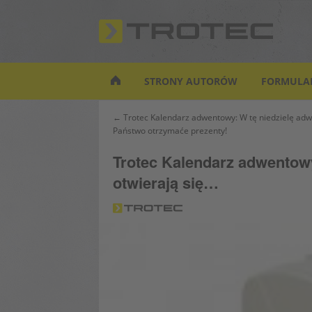
S
k
i
p
t
STRONY AUTORÓW
FORMULA
o
m
Nawigacja
← Trotec Kalendarz adwentowy: W tę niedzielę ad
a
Państwo otrzymaće prezenty!
wpisu
i
n
Trotec Kalendarz adwentow
c
otwierają się…
o
n
t
e
n
t