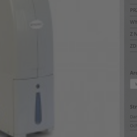
PR
WY
Z 
ZD
Ar
Arc
St
Dan
Oc