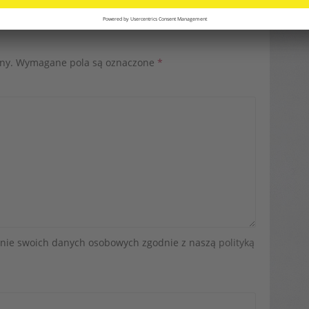
ny.
Wymagane pola są oznaczone
*
zanie swoich danych osobowych zgodnie z naszą
polityką