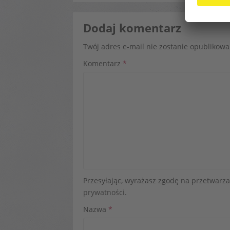
Dodaj komentarz
Twój adres e-mail nie zostanie opublikowa
Komentarz
*
Przesyłając, wyrażasz zgodę na przetwar
prywatności
.
Nazwa
*