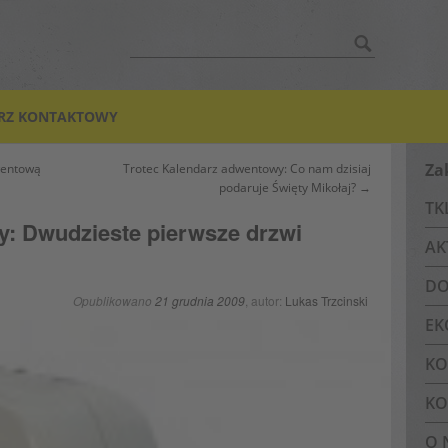
Szukać:
RZ KONTAKTOWY
Za
wentową
Trotec Kalendarz adwentowy: Co nam dzisiaj
podaruje Święty Mikołaj? →
TK
y: Dwudzieste pierwsze drzwi
AK
DO
Opublikowano
21 grudnia 2009
, autor:
Lukas Trzcinski
EK
KO
KO
O 