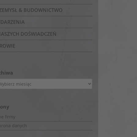
ZEMYSŁ & BUDOWNICTWO
DARZENIA
NASZYCH DOŚWIADCZEŃ
ROWIE
chiwa
hiwa
rony
e firmy
hrona danych