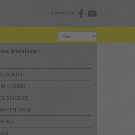
PL.TROTEC.COM
kres działalności
L
TUALNOŚCI
M I HOBBY
OLOGICZNIE
MFORT ŻYCIA
RONA
NAS