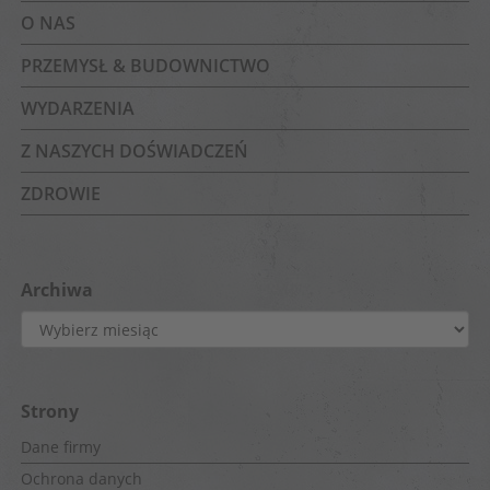
O NAS
PRZEMYSŁ & BUDOWNICTWO
WYDARZENIA
Z NASZYCH DOŚWIADCZEŃ
ZDROWIE
Archiwa
Archiwa
Strony
Dane firmy
Ochrona danych