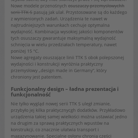
Nowe modele przenośnych
osuszaczy przemysłowychh
serii TTK S
pasują jak ulał. Przystosowane są do każdego
z wymienionych zadań. Urządzenia te nawet w
najtrudniejszych warunkach cechuje optymalna
wydajność. Kombinacja wysokiej jakości komponentów
tych osuszaczy gwarantuje maksymalną wydajność
schnięcia w wielu przedziałach temperatury, nawet
poniżej 15 °C.
Nowe agregaty osuszające linii TTK S obok polepszonej
wydajności i konstrukcji wyróżnia praktyczny
przemysłowy „design made in Germany”, który
chroniony jest patentem.
Funkcjonalny design – ładna prezentacja i
funkcjonalność
Nie tylko wygląd nowej serii TTK S uległ zmianie,
przybyło jej kilka praktycznycgh dodatków. Przykładowo
urządzenia takiej samej wielkości można ustawiać jedno
na drugim za sprawą praktycznych wpustów na
konstrukcji, co znacznie ułatwia transport i
magazynowanie. Specjalne osłony chronią części