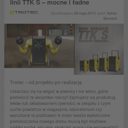
linii TTK S – mocne i ładne
Opublikowano
28 maja 2013
, autor:
Adrian
Banasch
Trotec – od projektu po realizację
Uskarżasz się na wilgoć w piwnicy i nie wiesz, gdzie
pomieścić te wszystkie rzeczy? Zajmujesz się produkcją
leków lub składowaniem żywności, w związku z czym
suche powietrze w magazynie, laboratorium czy
warsztacie to podstawa? A może świeżo wykończone
pomieszczenia nowego domu muszą być możliwie
szybko suche, aby móc skończyć prace i się wprowadzić?