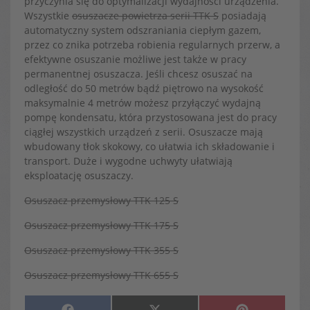
przyczynia się do optymalizacji wydajności urządzenia.
Wszystkie
osuszacze powietrza serii TTK S
posiadają
automatyczny system odszraniania ciepłym gazem,
przez co znika potrzeba robienia regularnych przerw, a
efektywne osuszanie możliwe jest także w pracy
permanentnej osuszacza. Jeśli chcesz osuszać na
odległość do 50 metrów bądź piętrowo na wysokość
maksymalnie 4 metrów możesz przyłączyć wydajną
pompę kondensatu, która przystosowana jest do pracy
ciągłej wszystkich urządzeń z serii. Osuszacze mają
wbudowany tłok skokowy, co ułatwia ich składowanie i
transport. Duże i wygodne uchwyty ułatwiają
eksploatację osuszaczy.
Osuszacz przemysłowy TTK 125 S
Osuszacz przemysłowy TTK 175 S
Osuszacz przemysłowy TTK 355 S
Osuszacz przemysłowy TTK 655 S