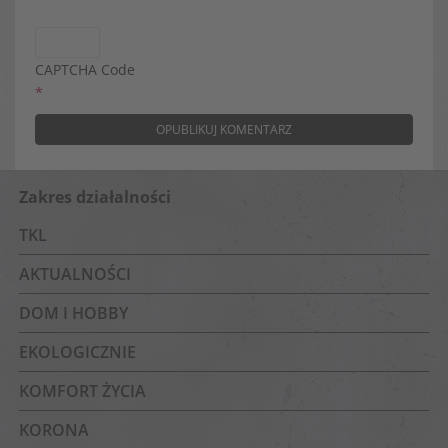
CAPTCHA Code
*
Zakres działalności
TKL
AKTUALNOŚCI
DOM I HOBBY
EKOLOGICZNIE
KOMFORT ŻYCIA
KORONA